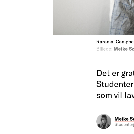
Raramai Campbell 
Billede:
Meike S
Det er gra
Studenter
som vil la
Meike S
Studenterj