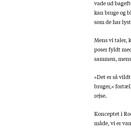
vade ud bagefte
kan bruge og bl
som de har lyst 
Mens vi taler,
poser fyldt med
sammen, mens v
»Det er så vild
bruger,« fortæ
rejse.
Konceptet i Ro
måde, vi er va