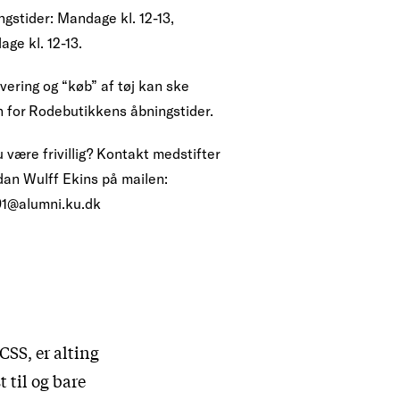
ngstider: Mandage kl. 12-13,
age kl. 12-13.
vering og “køb” af tøj kan ske
n for Rodebutikkens åbningstider.
u være frivillig? Kontakt medstifter
dan Wulff Ekins på mailen:
91@alumni.ku.dk
CSS, er alting
 til og bare