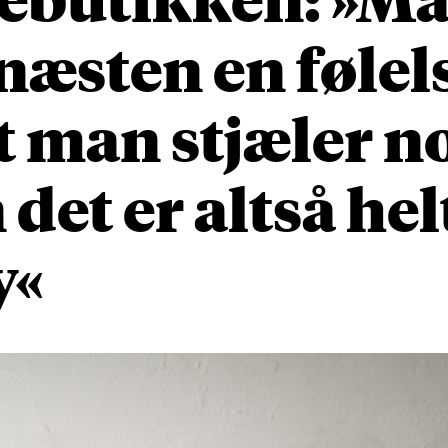
næsten en følel
at man stjæler n
det er altså hel
y«