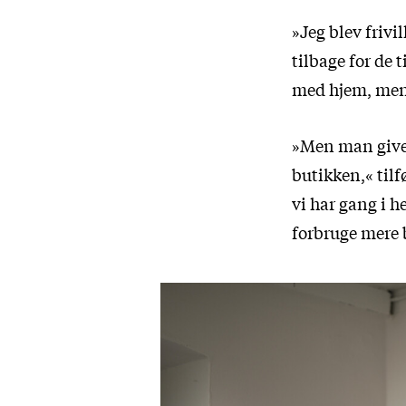
»Jeg blev frivil
tilbage for de 
med hjem, men j
»Men man giver
butikken,« tilf
vi har gang i h
forbruge mere b