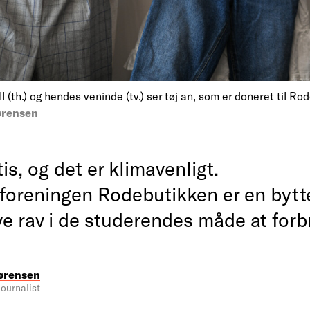
(th.) og hendes veninde (tv.) ser tøj an, som er doneret til Ro
ørensen
tis, og det er klimavenligt.
foreningen Rodebutikken er en bytte
ve rav i de studerendes måde at forb
ørensen
ournalist