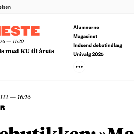
elsen
NESTE
Alumnerne
Magasinet
026
—
11:20
Indsend debatindlæg
ls med KU til årets
Univalg 2025
2022
—
16:16
ER
ebutikken: »M