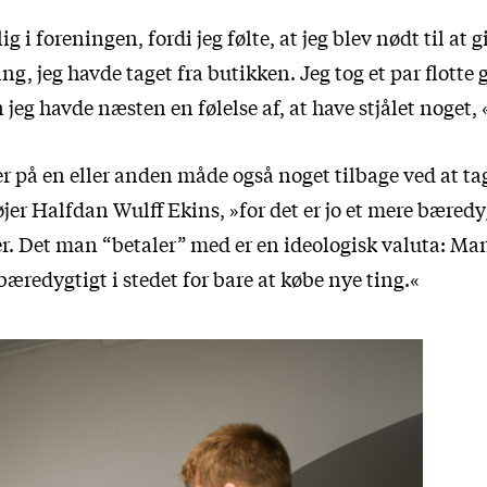
lig i foreningen, fordi jeg følte, at jeg blev nødt til at 
ting, jeg havde taget fra butikken. Jeg tog et par flotte
eg havde næsten en følelse af, at have stjålet noget, 
 på en eller anden måde også noget tilbage ved at tag
øjer Halfdan Wulff Ekins, »for det er jo et mere bæredy
er. Det man “betaler” med er en ideologisk valuta: Man
æredygtigt i stedet for bare at købe nye ting.«