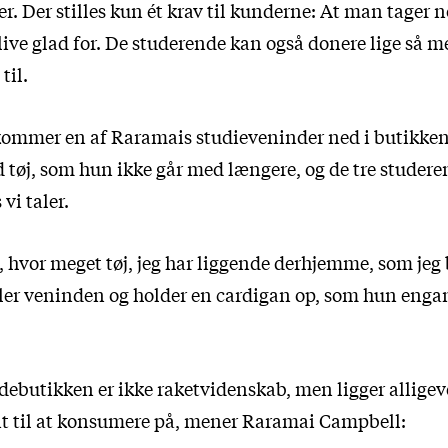
r. Der stilles kun ét krav til kunderne: At man tager
ive glad for. De studerende kan også donere lige så meg
til.
 kommer en af Raramais studieveninder ned i butikken
 tøj, som hun ikke går med længere, og de tre studere
i taler.
t, hvor meget tøj, jeg har liggende derhjemme, som jeg 
ller veninden og holder en cardigan op, som hun enga
debutikken er ikke raketvidenskab, men ligger alligeve
nt til at konsumere på, mener Raramai Campbell: