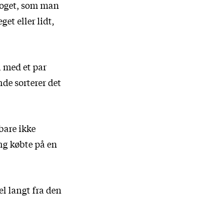
 noget, som man
et eller lidt,
 med et par
nde sorterer det
bare ikke
ng købte på en
l langt fra den