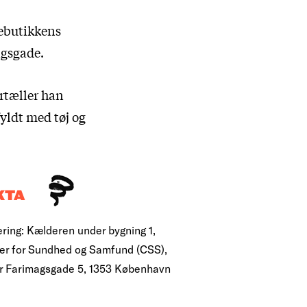
debutikkens
agsgade.
ortæller han
fyldt med tøj og
KTA
ering: Kælderen under bygning 1,
er for Sundhed og Samfund (CSS),
r Farimagsgade 5, 1353 København