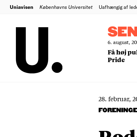
Uniavisen
Københavns Universitet
Uafhængig af led
SE
6. august, 2
Få høj pu
Pride
28. februar, 
FORENING
Rod