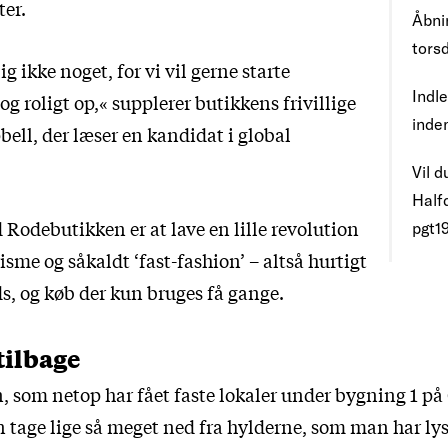
ter.
Åbni
torsd
g ikke noget, for vi vil gerne starte
Indle
 og roligt op,« supplerer butikkens frivillige
inde
ll, der læser en kandidat i global
Vil d
Half
Rodebutikken er at lave en lille revolution
pgt1
me og såkaldt ‘fast-fashion’ – altså hurtigt
s, og køb der kun bruges få gange.
tilbage
 som netop har fået faste lokaler under bygning 1 på 
 tage lige så meget ned fra hylderne, som man har lyst