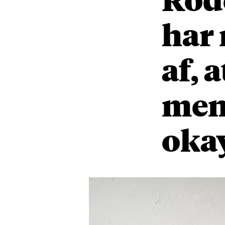
har 
af, 
men 
oka