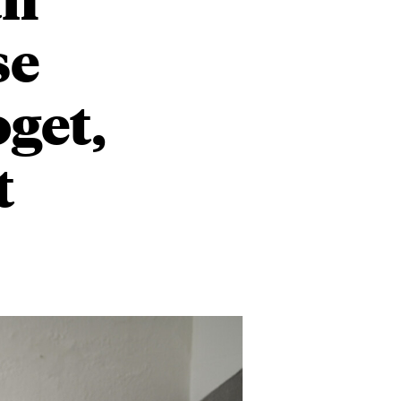
se
oget,
t