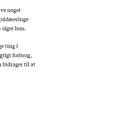
give noget
 guldøreringe
« siger hun.
e ting i
gtigt forbrug,
 bidrager til at