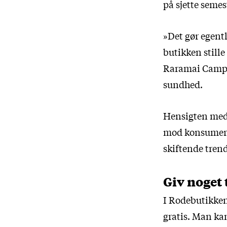
på sjette semes
»Det gør egentli
butikken stille
Raramai Campbe
sundhed.
Hensigten med 
mod konsumeris
skiftende trend
Giv noget 
I Rodebutikken,
gratis. Man kan