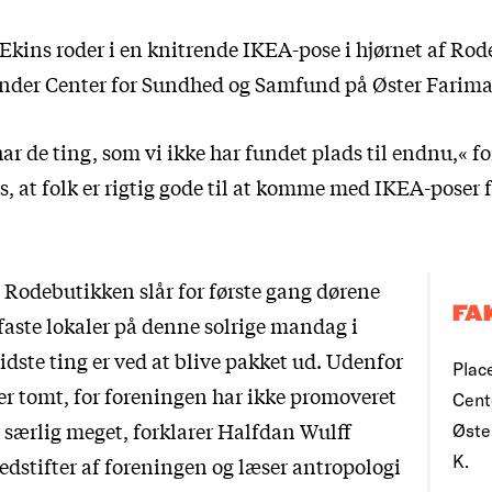
Ekins roder i en knitrende IKEA-pose i hjørnet af Ro
nder Center for Sundhed og Samfund på Øster Farim
 har de ting, som vi ikke har fundet plads til endnu,« f
, at folk er rigtig gode til at komme med IKEA-poser 
 Rodebutikken slår for første gang dørene
FA
 faste lokaler på denne solrige mandag i
sidste ting er ved at blive pakket ud. Udenfor
Plac
er tomt, for foreningen har ikke promoveret
Cent
særlig meget, forklarer Halfdan Wulff
Øste
K.
edstifter af foreningen og læser antropologi