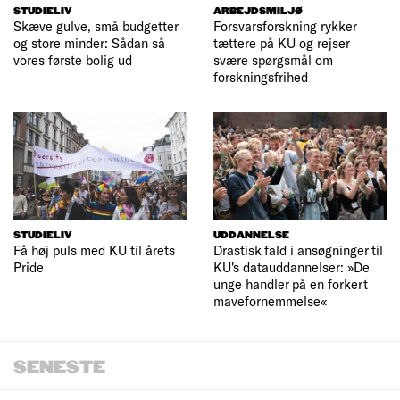
STUDIELIV
ARBEJDSMILJØ
Skæve gulve, små budgetter
Forsvarsforskning rykker
og store minder: Sådan så
tættere på KU og rejser
vores første bolig ud
svære spørgsmål om
forskningsfrihed
STUDIELIV
UDDANNELSE
Få høj puls med KU til årets
Drastisk fald i ansøgninger til
Pride
KU's datauddannelser: »De
unge handler på en forkert
mavefornemmelse«
SENESTE