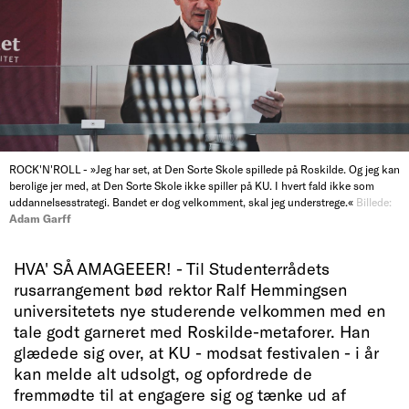
ROCK'N'ROLL - »Jeg har set, at Den Sorte Skole spillede på Roskilde. Og jeg kan
berolige jer med, at Den Sorte Skole ikke spiller på KU. I hvert fald ikke som
uddannelsesstrategi. Bandet er dog velkomment, skal jeg understrege.«
Billede:
Adam Garff
HVA' SÅ AMAGEEER! - Til Studenterrådets
rusarrangement bød rektor Ralf Hemmingsen
universitetets nye studerende velkommen med en
tale godt garneret med Roskilde-metaforer. Han
glædede sig over, at KU - modsat festivalen - i år
kan melde alt udsolgt, og opfordrede de
fremmødte til at engagere sig og tænke ud af