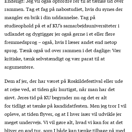
Endeligt: Jeg vil også opfordre rer til at tænke ud over
rammen. Tag et fag på nabostudiet, hvis du synes der
mangler en brik i din uddannelse. Tag på
studieophold på et af KU’s samarbejdsuniversiteter i
udlandet og dygtiggør jer også gerne i et eller flere
fremmedsprog – også, hvis I læser andet end netop
sprog. Tænk også ud over rammen i det daglige: Vær
kritiske, tænk selvstændigt og vær parat til at
argumentere.
Dem af jer, der har været på Roskildefestival eller ude
at rejse ved, at tiden går hurtigst, når man har det
sjovt. Jeres tid på KU begynder nu og det er alt
for tidligt at tænke på kandidatfesten. Men jeg tror I vil
opleve, at tiden flyver, og at I hver især vil udvikle jer
meget undervejs. Vi vil gøre alt, hvad vi kan for at det
bliver en god tur, som I både kan tænke tilbage på med