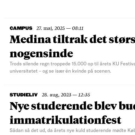
27. maj, 2025
—
08:11
CAMPUS
Medina tiltrak det stør
nogensinde
Trods silende regn troppede 15.000 op til årets KU Festiva
universitetet – og se især én kvinde på scenen.
28. aug, 2023
—
12:35
STUDIELIV
Nye studerende blev bu
immatrikulationfest
Sådan så det ud, da årets nye kuld studerende mødte Køb