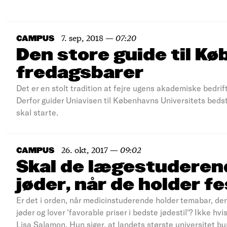
7. sep, 2018
—
07:20
CAMPUS
Den store guide til K
fredagsbarer
Det er en stolt tradition at fejre ugens akademiske bedrif
Derfor guider Uniavisen til Københavns Universitets bedst
skal starte.
26. okt, 2017
—
09:02
CAMPUS
Skal de lægestuderend
jøder, når de holder f
Er det i orden, når medicinstuderende holder temabar, der 
jøder og lover 'favorable priser i bedste jødestil'? Ikke hv
Lisa Salamon. Hun siger, at landets største universitet bu