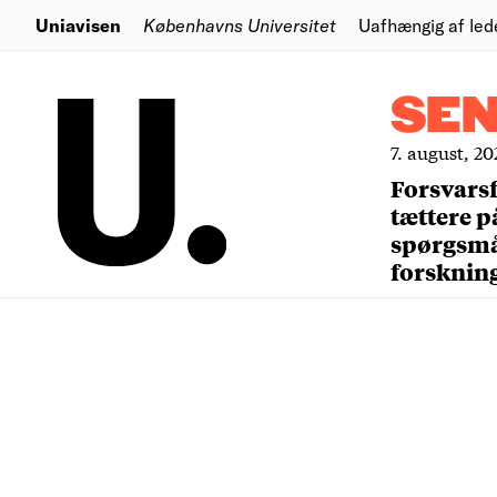
Uniavisen
Københavns Universitet
Uafhængig af led
SE
7. august, 20
Forsvars
tættere p
spørgsm
forsknin