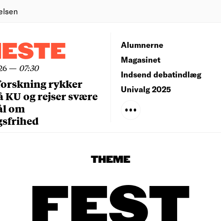
elsen
NESTE
Alumnerne
Magasinet
26
—
07:30
Indsend debatindlæg
forskning rykker
Univalg 2025
å KU og rejser svære
ål om
gsfrihed
THEME
FEST