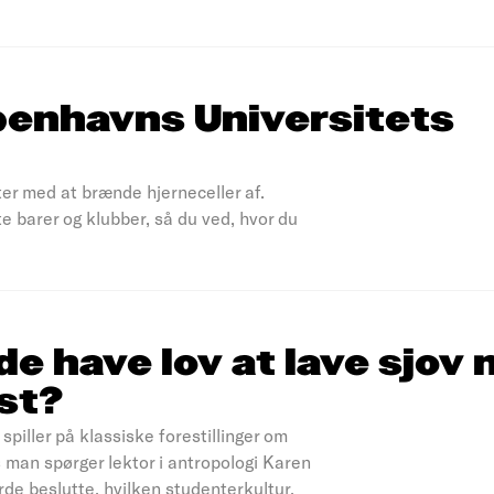
øbenhavns Universitets
ter med at brænde hjerneceller af.
e barer og klubber, så du ved, hvor du
e have lov at lave sjov
est?
spiller på klassiske forestillinger om
is man spørger lektor i antropologi Karen
rde beslutte, hvilken studenterkultur,