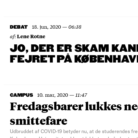
18. jun, 2020
—
06:38
DEBAT
af:
Lene Rotne
JO, DER ER SKAM KAN
FEJRET PÅ KØBENHAV
10. mar, 2020
—
11:47
CAMPUS
Fredagsbarer lukkes ned
smittefare
Udbruddet af COVID-19 betyder nu, at de studerendes fred