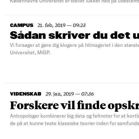
Københavns Universitet er blevet lukket ned på ubestemt 
21. feb, 2019
—
09:23
CAMPUS
Sådan skriver du det u
Vi forsøger at gøre dig klogere på hitmageriet i den stø
Universitet, MiGP.
29. jan, 2019
—
07:36
VIDENSKAB
Forskere vil finde opskr
Antropologer kombinerer big data og feltnoter for at kort
de på at kunne teste klassiske teorier inden for samfun