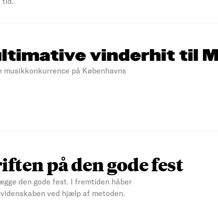
tid.
ltimative vinderhit til 
rste musikkonkurrence på Københavns
iften på den gode fest
lægge den gode fest. I fremtiden håber
dsvidenskaben ved hjælp af metoden.