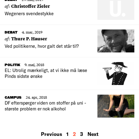
af:
Christoffer Zieler
Wegeners svendestykke
4. mar, 2019
DEBAT
af:
Thure P. Hauser
Ved politikerne, hvor galt det står til?
9. maj, 2018
POLITIK
EL: Utrolig mærkeligt, at vi ikke må læse
Pinds sidste ønske
24. apr, 2018
CAMPUS
DF efterspørger viden om stoffer på uni -
største problem er nok alkohol
MORE
Previous
1
2
3
Next