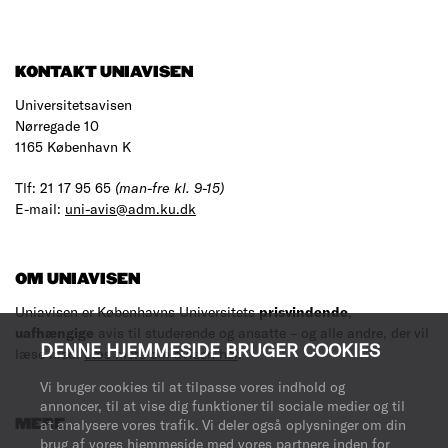
RESULTS
KONTAKT UNIAVISEN
Universitetsavisen
Nørregade 10
1165 København K
Tlf: 21 17 95 65
(man-fre kl. 9-15)
E-mail:
uni-avis@adm.ku.dk
OM UNIAVISEN
Uniavisen er Københavns Universitets
prisvindende
,
uafhængige
avis til studerende og ansatte – og alle andre, der vil
DENNE HJEMMESIDE BRUGER COOKIES
læse med.
Læs mere om avisen her
.
Vi bruger cookies til at tilpasse vores indhold og
annoncer, til at vise dig funktioner til sociale medier og til
at analysere vores trafik. Vi deler også oplysninger om din
MERE
brug af vores hjemmeside med vores partnere inden for