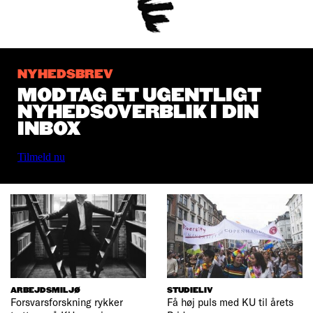
NYHEDSBREV
MODTAG ET UGENTLIGT
NYHEDSOVERBLIK I DIN
INBOX
Tilmeld nu
ARBEJDSMILJØ
STUDIELIV
Forsvarsforskning rykker
Få høj puls med KU til årets