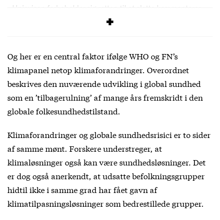
Uniavisen forbeholder sig retten til at slette kommentarer,
der overskrider vores
debatregler
.
Og her er en central faktor ifølge WHO og FN’s
klimapanel netop klimaforandringer. Overordnet
beskrives den nuværende udvikling i global sundhed
som en ’tilbagerulning’ af mange års fremskridt i den
globale folkesundhedstilstand.
Klimaforandringer og globale sundhedsrisici er to sider
af samme mønt. Forskere understreger, at
klimaløsninger også kan være sundhedsløsninger. Det
er dog også anerkendt, at udsatte befolkningsgrupper
hidtil ikke i samme grad har fået gavn af
klimatilpasningsløsninger som bedrestillede grupper.