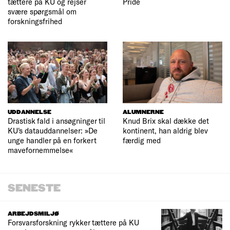
tættere på KU og rejser
Pride
svære spørgsmål om
forskningsfrihed
UDDANNELSE
ALUMNERNE
Drastisk fald i ansøgninger til
Knud Brix skal dække det
KU's datauddannelser: »De
kontinent, han aldrig blev
unge handler på en forkert
færdig med
mavefornemmelse«
SENESTE
ARBEJDSMILJØ
Forsvarsforskning rykker tættere på KU