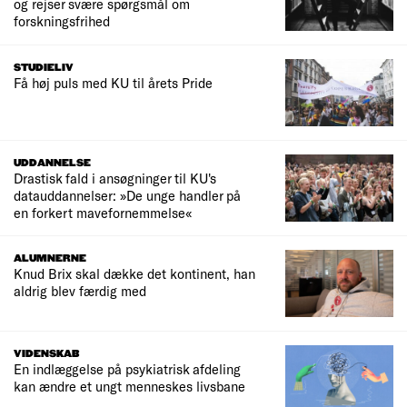
og rejser svære spørgsmål om
forskningsfrihed
STUDIELIV
Få høj puls med KU til årets Pride
UDDANNELSE
Drastisk fald i ansøgninger til KU's
datauddannelser: »De unge handler på
en forkert mavefornemmelse«
ALUMNERNE
Knud Brix skal dække det kontinent, han
aldrig blev færdig med
VIDENSKAB
En indlæggelse på psykiatrisk afdeling
kan ændre et ungt menneskes livsbane