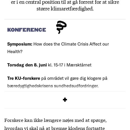
er i en central position til at gå forrest for at sikre
større klimaretfærdighed.
KONFERENCE
Symposium:
How does the Climate Crisis Affect our
Health?
Torsdag den 8. juni
kl. 15-17 i Mærsktårnet
Tre KU-forskere
på området vil gøre dig klogere på
bæredygtighedskrisens sundhedsudfordringer.
Læs mere
og tilmeld dig
her
.
Forskere kan ikke længere nøjes med at spørge,
hvordan vi skal nå at bremse klodens fortsatte