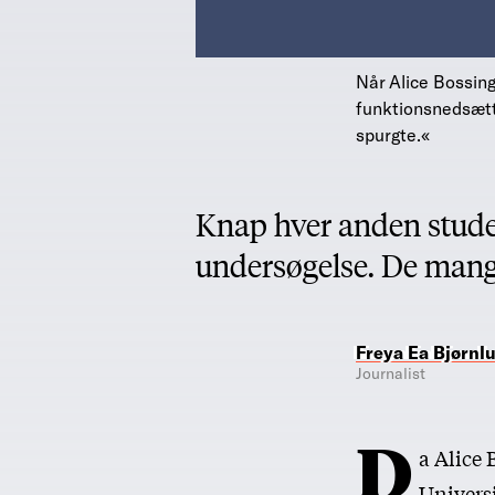
Når Alice Bossing
funktionsnedsætt
spurgte.«
Knap hver anden stude
undersøgelse. De mangle
Freya Ea Bjørnl
Journalist
D
a Alice 
Universi