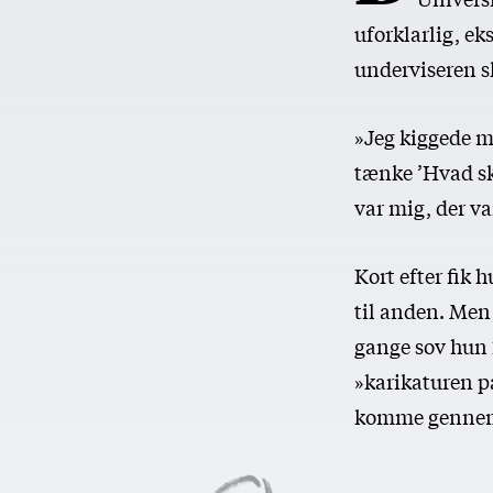
uforklarlig, e
underviseren sk
»Jeg kiggede m
tænke ’Hvad ske
var mig, der va
Kort efter fik
til anden. Me
gange sov hun 
»karikaturen på
komme genne