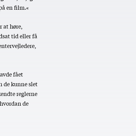
å en film.«
 at høre,
at tid eller få
entervejledere,
avde fået
n de kunne slet
kendte reglerne
 hvordan de