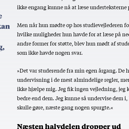
ikke engang kunne nå at læse underteksterne p
e
Men når hun mødte op hos studievejlederen for
kan
hvilke muligheder hun havde for at læse på neds
andre former for støtte, blev hun mødt af stud
g,
som ikke havde nogen svar.
»Det var studerende fra min egen årgang. De h
undervisning i de mest almindelige regler, me
ikke hjælpe mig. Jeg fik ingen vejledning, jeg 
bedre end dem. Jeg kunne så undervise dem i,
skulle gøre, næste gang nogen spurgte.«
Næsten halvdelen dropper ud