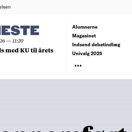
elsen
NESTE
Alumnerne
Magasinet
026
—
11:20
Indsend debatindlæg
ls med KU til årets
Univalg 2025