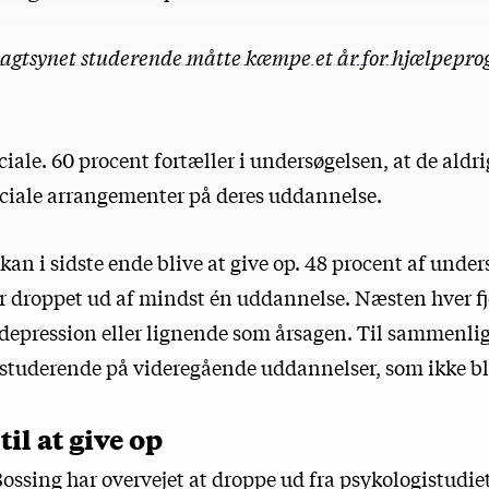
agtsynet studerende måtte kæmpe et år for hjælpepro
ociale. 60 procent fortæller i undersøgelsen, at de aldri
sociale arrangementer på deres uddannelse.
an i sidste ende blive at give op. 48 procent af unde
r droppet ud af mindst én uddannelse. Næsten hver f
, depression eller lignende som årsagen. Til sammenlig
e studerende på videregående uddannelser, som ikke bl
til at give op
Bossing har overvejet at droppe ud fra psykologistudiet