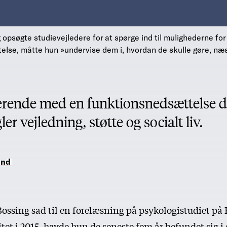
 opsøgte studievejledere for at spørge ind til mulighederne f
else, måtte hun »undervise dem i, hvordan de skulle gøre, næ
rende med en funktionsnedsættelse dr
r vejledning, støtte og socialt liv.
und
Bossing sad til en forelæsning på psykologistudiet p
tet i 2015, havde hun de seneste fem år befundet sig i 