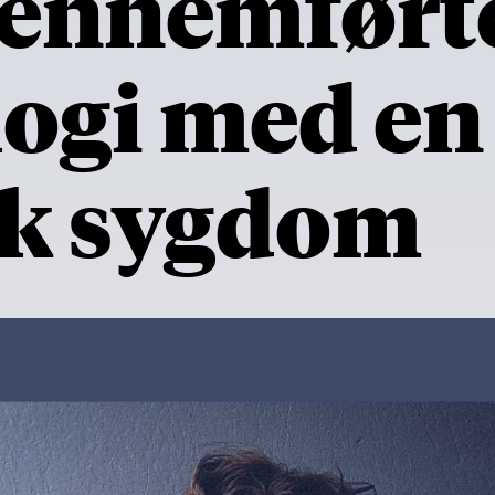
gennemført
ogi med en
sk sygdom