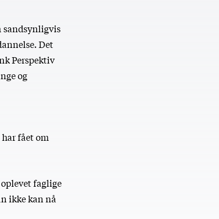
n sandsynligvis
dannelse. Det
nk Perspektiv
ange og
g har fået om
oplevet faglige
an ikke kan nå