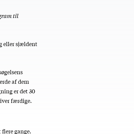
gram til
g eller sjældent
rsøgelsens
jerde af dem
ning er det 30
iver færdige.
 flere gange.