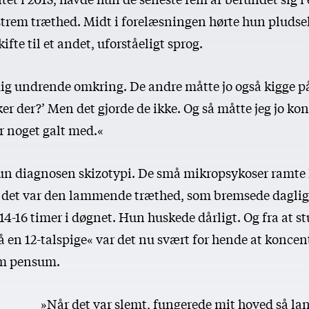
kstrem træthed. Midt i forelæsningen hørte hun pludse
ifte til et andet, uforståeligt sprog.
ig undrende omkring. De andre måtte jo også kigge 
r der?’ Men det gjorde de ikke. Og så måtte jeg jo kon
r noget galt med.«
 hun diagnosen skizotypi. De små mikropsykoser ramte 
n det var den lammende træthed, som bremsede dagli
14-16 timer i døgnet. Hun huskede dårligt. Og fra at s
 en 12-talspige« var det nu svært for hende at koncen
m pensum.
»Når det var slemt, fungerede mit hoved så lan