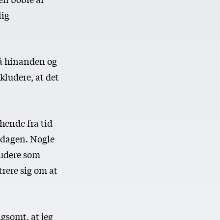
lig
på hinanden og
kludere, at det
hende fra tid
gdagen. Nogle
tudere som
trere sig om at
gsomt, at jeg