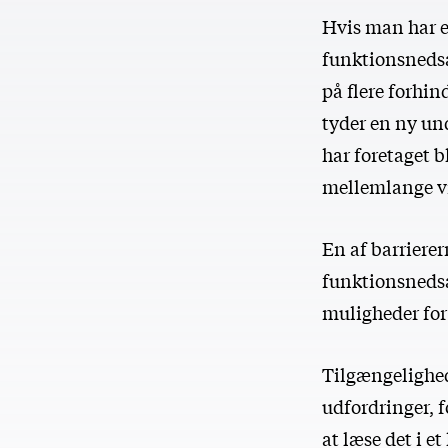
Hvis man har e
funktionsnedsæ
på flere forhi
tyder en ny un
har foretaget 
mellemlange v
En af barriere
funktionsnedsæt
muligheder for
Tilgængelighed
udfordringer, 
at læse det i 