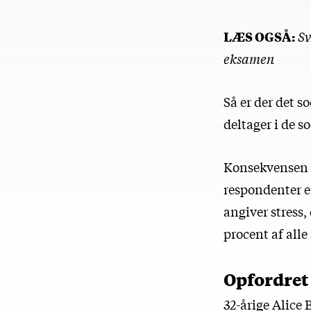
LÆS OGSÅ:
Sv
eksamen
Så er der det s
deltager i de 
Konsekvensen k
respondenter e
angiver stress
procent af all
Opfordret 
32-årige Alice 