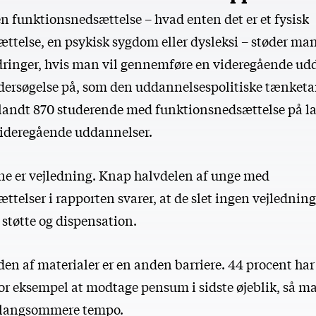
n funktionsnedsættelse – hvad enten det er et fysisk
ttelse, en psykisk sygdom eller dysleksi – støder ma
ndringer, hvis man vil gennemføre en videregående ud
dersøgelse på, som den uddannelsespolitiske tænketa
blandt 870 studerende med funktionsnedsættelse på l
ideregående uddannelser.
rne er vejledning. Knap halvdelen af unge med
telser i rapporten svarer, at de slet ingen vejlednin
 støtte og dispensation.
en af materialer er en anden barriere. 44 procent har 
for eksempel at modtage pensum i sidste øjeblik, så m
et langsommere tempo.