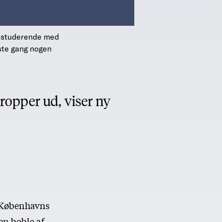
or studerende med
ste gang nogen
opper ud, viser ny
å Københavns
en boble af