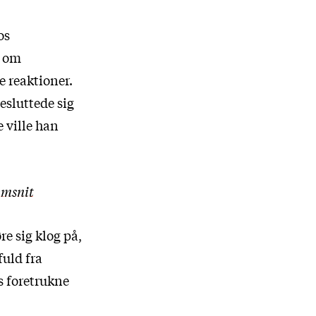
os
n om
 reaktioner.
esluttede sig
 ville han
emsnit
e sig klog på,
fuld fra
 foretrukne