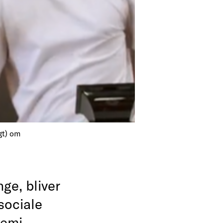
gt) om
ge, bliver
 sociale
kemi