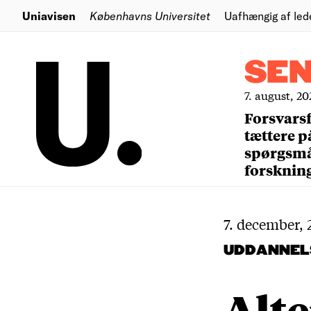
Uniavisen
Københavns Universitet
Uafhængig af led
SE
7. august, 20
Forsvars
tættere p
spørgsm
forsknin
7. december, 
UDDANNEL
Alte