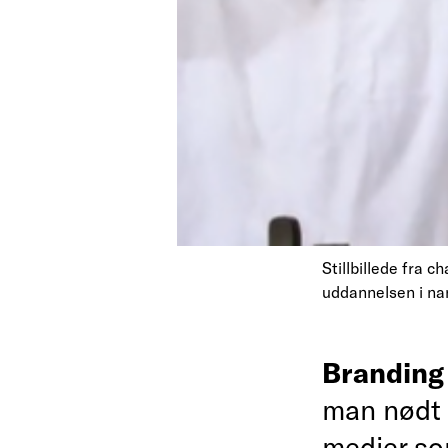
Stillbillede fra c
uddannelsen i na
Brandin
man nødt t
medier som