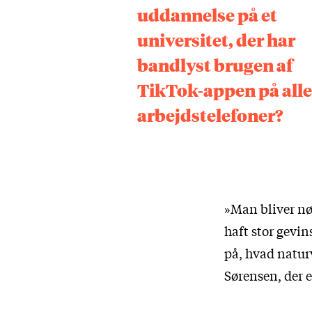
uddannelse på et
universitet, der har
bandlyst brugen af
TikTok-appen på alle
arbejdstelefoner?
»Man bliver nød
haft stor gevi
på, hvad naturv
Sørensen, der e