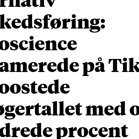
kedsføring:
oscience
lamerede på Ti
boostede
gertallet med 
drede procent