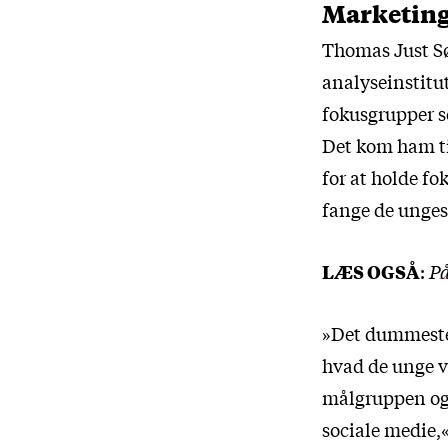
Marketing
Thomas Just Sø
analyseinstitut
fokusgrupper s
Det kom ham til
for at holde f
fange de unge
LÆS OGSÅ
:
På
»Det dummeste, 
hvad de unge v
målgruppen og 
sociale medie,