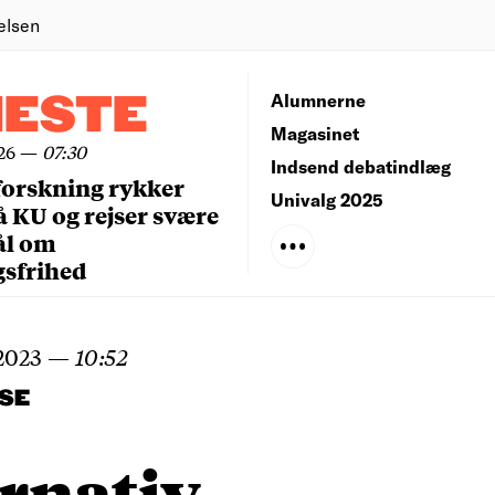
elsen
NESTE
Alumnerne
Magasinet
26
—
07:30
Indsend debatindlæg
forskning rykker
Univalg 2025
å KU og rejser svære
ål om
gsfrihed
2023
—
10:52
SE
rnativ