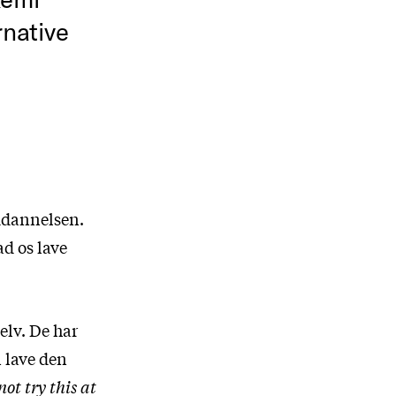
native
uddannelsen.
ad os lave
elv. De har
n lave den
not try this at