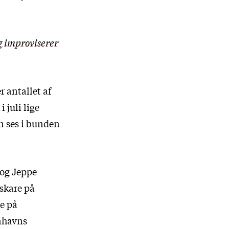
g improviserer
r antallet af
 juli lige
an ses i bunden
 og Jeppe
eskare på
ke på
nhavns