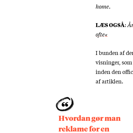
home
.
LÆS OGSÅ
:
År
ofte«
I bunden af den
visninger, som 
inden den offic
af artiklen.
Hvordan gør man
reklame for en