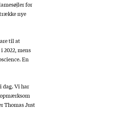
amesøjler for
ltrække nye
re til at
 i 2022, mens
noscience. En
i dag. Vi har
øre opmærksom
ger Thomas Just