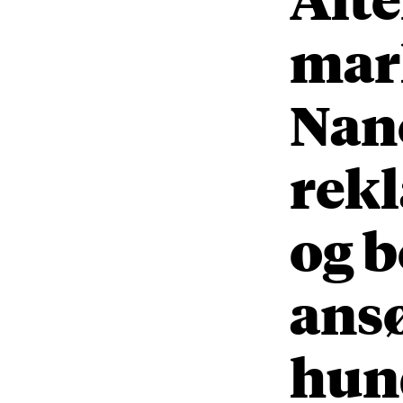
mar
Nan
rek
og 
ansø
hun