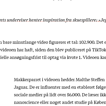
ets underviser henter inspiration fra skuespillere: »Je
 bare minutlange video figurerer et tal: 102.900. Det e
videoen har haft, siden den blev publiceret på TikTok i
ielle ansøgningsfrist til optag via kvote 1. Videoen k
Makkerparret i videoen hedder Malthe Steffen
Jaguar. De er influenter med en etableret følg
sociale medier på lidt over 56.000. De læser ik
nanoscience eller noget andet studie på Købe