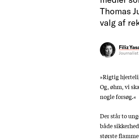
Thomas Ju
valg af r
Filiz Yas
Journalist
»Rigtig hjerte
Og, øhm, vi skal
nogle forsøg.«
Der står to ung
både sikkerheds
største flamme