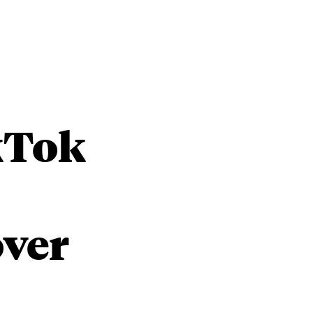
kTok
over