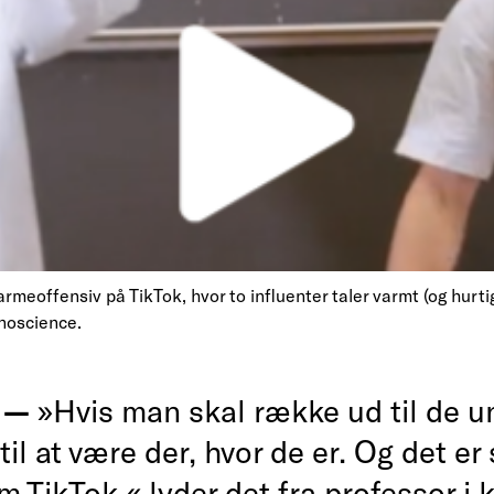
harmeoffensiv på TikTok, hvor to influenter taler varmt (og hurti
noscience.
g —
»Hvis man skal række ud til de un
il at være der, hvor de er. Og det er
 TikTok,« lyder det fra professor i 