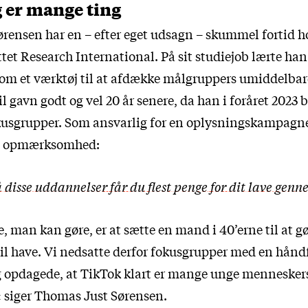
 er mange ting
rensen har en – efter eget udsagn – skummel fortid h
tet Research International. På sit studiejob lærte ha
om et værktøj til at afdække målgruppers umiddelbare
 gavn godt og vel 20 år senere, da han i foråret 2023 b
okusgrupper. Som ansvarlig for en oplysningskampagne
s opmærksomhed:
 disse uddannelser får du flest penge for dit lave genn
man kan gøre, er at sætte en mand i 40’erne til at gør
il have. Vi nedsatte derfor fokusgrupper med en hånd
opdagede, at TikTok klart er mange unge menneskers
« siger Thomas Just Sørensen.