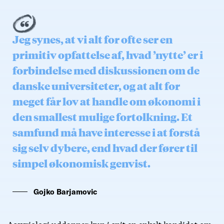
Jeg synes, at vi alt for ofte ser en
primitiv opfattelse af, hvad ’nytte’ er i
forbindelse med diskussionen om de
danske universiteter, og at alt for
meget får lov at handle om økonomi i
den smallest mulige fortolkning. Et
samfund må have interesse i at forstå
sig selv dybere, end hvad der fører til
simpel økonomisk genvist.
Gojko Barjamovic
Assyriologi uddanner kun i snit en enkelt kandidat om