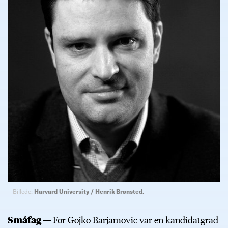
Billede:
Harvard University / Henrik Brønsted.
Småfag —
For Gojko Barjamovic var en kandidatgrad