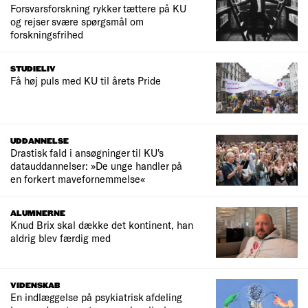
Forsvarsforskning rykker tættere på KU
og rejser svære spørgsmål om
forskningsfrihed
STUDIELIV
Få høj puls med KU til årets Pride
UDDANNELSE
Drastisk fald i ansøgninger til KU's
datauddannelser: »De unge handler på
en forkert mavefornemmelse«
ALUMNERNE
Knud Brix skal dække det kontinent, han
aldrig blev færdig med
VIDENSKAB
En indlæggelse på psykiatrisk afdeling