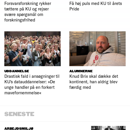
Forsvarsforskning rykker
Få høj puls med KU til årets
tættere på KU og rejser
Pride
svære spørgsmål om
forskningsfrihed
UDDANNELSE
ALUMNERNE
Drastisk fald i ansøgninger til
Knud Brix skal dække det
KU's datauddannelser: »De
kontinent, han aldrig blev
unge handler på en forkert
færdig med
mavefornemmelse«
SENESTE
ARBEJDSMILJØ