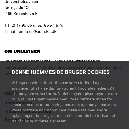
Universitetsavisen
Nørregade 10
1165 København K
Tlf: 21 17 95 65
(man-fre kl. 9-15)
E-mail:
uni-avis@adm.ku.dk
OM UNIAVISEN
Uniavisen er Københavns Universitets
prisvindende
,
uafhængige
avis til studerende og ansatte – og alle andre, der vil
DENNE HJEMMESIDE BRUGER COOKIES
læse med.
Læs mere om avisen her
.
Vi bruger cookies til at tilpasse vores indhold og
annoncer, til at vise dig funktioner til sociale medier og til
at analysere vores trafik. Vi deler også oplysninger om din
MERE
brug af vores hjemmeside med vores partnere inden for
Redaktionen
sociale medier, annonceringspartnere og analysepartnere.
Vores partnere kan kombinere disse data med andre
Indsend debatindlæg
oplysninger, du har givet dem, eller som de har indsamlet
Annoncering
fra din brug af deres tjenester.