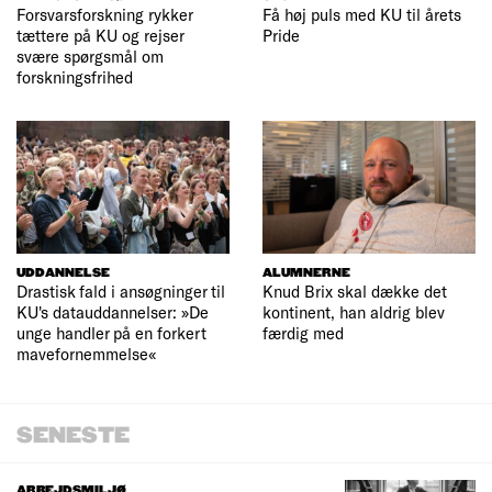
Forsvarsforskning rykker
Få høj puls med KU til årets
tættere på KU og rejser
Pride
svære spørgsmål om
forskningsfrihed
UDDANNELSE
ALUMNERNE
Drastisk fald i ansøgninger til
Knud Brix skal dække det
KU's datauddannelser: »De
kontinent, han aldrig blev
unge handler på en forkert
færdig med
mavefornemmelse«
SENESTE
ARBEJDSMILJØ