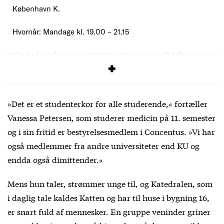
København K.
Hvornår: Mandage kl. 19.00 – 21.15
Hvad så nu: Læs mere her https://www.mua.dk/alle-
kor/concentus/
»Det er et studenterkor for alle studerende,« fortæller
Vanessa Petersen, som studerer medicin på 11. semester
og i sin fritid er bestyrelsesmedlem i Concentus. »Vi har
også medlemmer fra andre universiteter end KU og
endda også dimittender.«
Mens hun taler, strømmer unge til, og Katedralen, som
i daglig tale kaldes Katten og har til huse i bygning 16,
er snart fuld af mennesker. En gruppe veninder griner