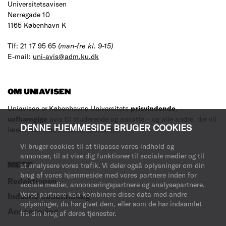
Universitetsavisen
Nørregade 10
1165 København K
Tlf: 21 17 95 65
(man-fre kl. 9-15)
E-mail:
uni-avis@adm.ku.dk
OM UNIAVISEN
Uniavisen er Københavns Universitets
prisvindende
,
uafhængige
avis til studerende og ansatte – og alle andre, der vil
DENNE HJEMMESIDE BRUGER COOKIES
læse med.
Læs mere om avisen her
.
Vi bruger cookies til at tilpasse vores indhold og
annoncer, til at vise dig funktioner til sociale medier og til
MERE
at analysere vores trafik. Vi deler også oplysninger om din
brug af vores hjemmeside med vores partnere inden for
Redaktionen
sociale medier, annonceringspartnere og analysepartnere.
Vores partnere kan kombinere disse data med andre
Indsend debatindlæg
oplysninger, du har givet dem, eller som de har indsamlet
Annoncering
fra din brug af deres tjenester.