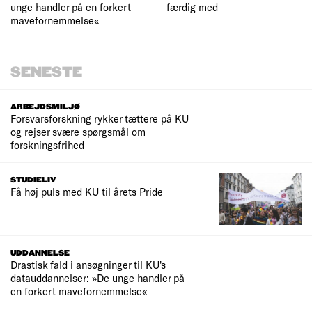
unge handler på en forkert
færdig med
mavefornemmelse«
SENESTE
ARBEJDSMILJØ
Forsvarsforskning rykker tættere på KU
og rejser svære spørgsmål om
forskningsfrihed
STUDIELIV
Få høj puls med KU til årets Pride
UDDANNELSE
Drastisk fald i ansøgninger til KU's
datauddannelser: »De unge handler på
en forkert mavefornemmelse«