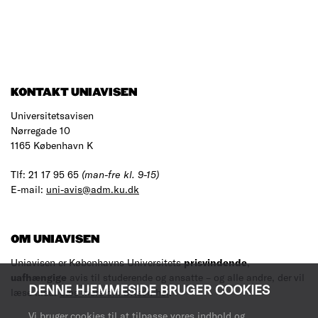
KONTAKT UNIAVISEN
Universitetsavisen
Nørregade 10
1165 København K
Tlf: 21 17 95 65
(man-fre kl. 9-15)
E-mail:
uni-avis@adm.ku.dk
OM UNIAVISEN
Uniavisen er Københavns Universitets
prisvindende
,
uafhængige
avis til studerende og ansatte – og alle andre, der vil
DENNE HJEMMESIDE BRUGER COOKIES
læse med.
Læs mere om avisen her
.
Vi bruger cookies til at tilpasse vores indhold og