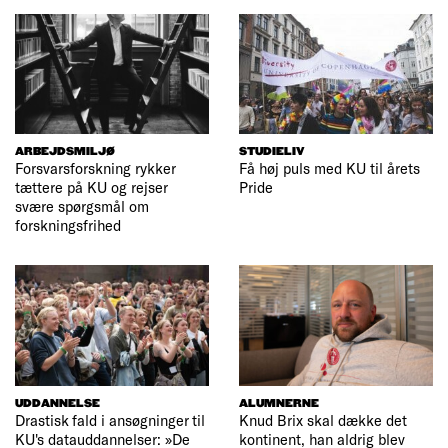
ARBEJDSMILJØ
STUDIELIV
Forsvarsforskning rykker
Få høj puls med KU til årets
tættere på KU og rejser
Pride
svære spørgsmål om
forskningsfrihed
UDDANNELSE
ALUMNERNE
Drastisk fald i ansøgninger til
Knud Brix skal dække det
KU's datauddannelser: »De
kontinent, han aldrig blev