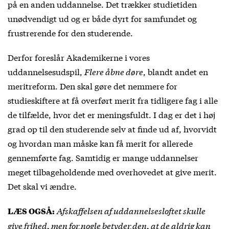
på en anden uddannelse. Det trækker studietiden
unødvendigt ud og er både dyrt for samfundet og
frustrerende for den studerende.
Derfor foreslår Akademikerne i vores
uddannelsesudspil,
Flere åbne døre
, blandt andet en
meritreform. Den skal gøre det nemmere for
studieskiftere at få overført merit fra tidligere fag i alle
de tilfælde, hvor det er meningsfuldt. I dag er det i høj
grad op til den studerende selv at finde ud af, hvorvidt
og hvordan man måske kan få merit for allerede
gennemførte fag. Samtidig er mange uddannelser
meget tilbageholdende med overhovedet at give merit.
Det skal vi ændre.
Afskaffelsen af uddannelsesloftet skulle
LÆS OGSÅ:
give frihed, men for nogle betyder den, at de aldrig kan