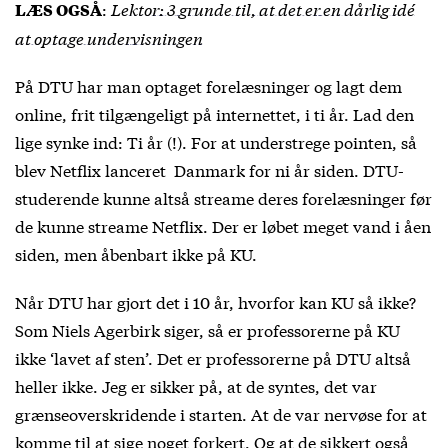
:
Lektor: 3 grunde til, at det er en dårlig idé
LÆS OGSÅ
at optage undervisningen
På DTU har man optaget forelæsninger og lagt dem
online, frit tilgængeligt på internettet, i ti år. Lad den
lige synke ind: Ti år (!). For at understrege pointen, så
blev Netflix lanceret Danmark for ni år siden. DTU-
studerende kunne altså streame deres forelæsninger før
de kunne streame Netflix. Der er løbet meget vand i åen
siden, men åbenbart ikke på KU.
Når DTU har gjort det i 10 år, hvorfor kan KU så ikke?
Som Niels Agerbirk siger, så er professorerne på KU
ikke ‘lavet af sten’. Det er professorerne på DTU altså
heller ikke. Jeg er sikker på, at de syntes, det var
grænseoverskridende i starten. At de var nervøse for at
komme til at sige noget forkert. Og at de sikkert også