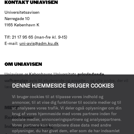
KONTAKT UNIAVISEN
Universitetsavisen
Nørregade 10
1165 København K
Tlf: 21 17 95 65
(man-fre kl. 9-15)
E-mail:
uni-avis@adm.ku.dk
OM UNIAVISEN
Uniavisen er Københavns Universitets
prisvindende
,
uafhængige
avis til studerende og ansatte – og alle andre, der vil
DENNE HJEMMESIDE BRUGER COOKIES
læse med.
Læs mere om avisen her
.
Vi bruger cookies til at tilpasse vores indhold og
annoncer, til at vise dig funktioner til sociale medier og til
MERE
at analysere vores trafik. Vi deler også oplysninger om din
brug af vores hjemmeside med vores partnere inden for
Redaktionen
sociale medier, annonceringspartnere og analysepartnere.
Vores partnere kan kombinere disse data med andre
Indsend debatindlæg
oplysninger, du har givet dem, eller som de har indsamlet