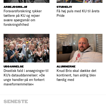
ARBEJDSMILJØ
STUDIELIV
Forsvarsforskning rykker
Få høj puls med KU til årets
tættere på KU og rejser
Pride
svære spørgsmål om
forskningsfrihed
UDDANNELSE
ALUMNERNE
Drastisk fald i ansøgninger til
Knud Brix skal dække det
KU's datauddannelser: »De
kontinent, han aldrig blev
unge handler på en forkert
færdig med
mavefornemmelse«
SENESTE