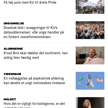
Få høj puls med KU til årets Pride
UDDANNELSE
Drastisk fald i ansøgninger til KU's
datauddannelser: »De unge handler på
en forkert mavefornemmelse«
ALUMNERNE
Knud Brix skal dække det kontinent, han
aldrig blev færdig med
VIDENSKAB
En indlæggelse på psykiatrisk afdeling
kan ændre et ungt menneskes livsbane
HOLDET
Hvis det er vigtigt for kollegerne, er det