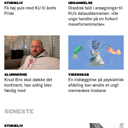
STUDIELIV
UDDANNELSE
Få høj puls med KU til årets
Drastisk fald i ansøgninger til
Pride
KU's datauddannelser: »De
unge handler på en forkert
mavefornemmelse«
ALUMNERNE
VIDENSKAB
Knud Brix skal dække det
En indlæggelse på psykiatrisk
kontinent, han aldrig blev
afdeling kan ændre et ungt
færdig med
menneskes livsbane
SENESTE
STUDIELIV