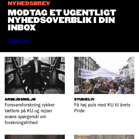
NYHEDSBREV
MODTAG ET UGENTLIGT
NYHEDSOVERBLIK I DIN
INBOX
Tilmeld nu
ARBEJDSMILJØ
STUDIELIV
Forsvarsforskning rykker
Få høj puls med KU til årets
tættere på KU og rejser
Pride
svære spørgsmål om
forskningsfrihed