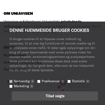
OM UNIAVISEN
Uniavisen er Københavns Universitets
prisvindende
,
uafhængige
avis til studerende og ansatte – og alle andre, der vil
DENNE HJEMMESIDE BRUGER COOKIES
læse med.
Læs mere om avisen her
.
Vi bruger cookies til at tilpasse vores indhold og
annoncer, til at vise dig funktioner til sociale medier og til
MERE
at analysere vores trafik. Vi deler også oplysninger om din
brug af vores hjemmeside med vores partnere inden for
Redaktionen
sociale medier, annonceringspartnere og analysepartnere.
Vores partnere kan kombinere disse data med andre
Indsend debatindlæg
oplysninger, du har givet dem, eller som de har indsamlet
Annoncering
fra din brug af deres tjenester.
Nødvendig
Præferencer
Statistik
?
?
?
Marketing
?
Tillad valgte