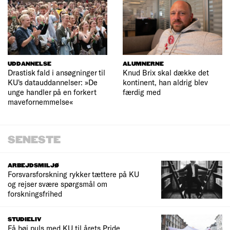
UDDANNELSE
ALUMNERNE
Drastisk fald i ansøgninger til
Knud Brix skal dække det
KU's datauddannelser: »De
kontinent, han aldrig blev
unge handler på en forkert
færdig med
mavefornemmelse«
SENESTE
ARBEJDSMILJØ
Forsvarsforskning rykker tættere på KU
og rejser svære spørgsmål om
forskningsfrihed
STUDIELIV
Få høj puls med KU til årets Pride