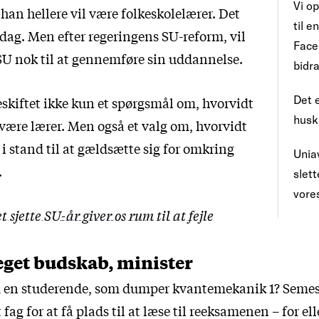
Vi op
t han hellere vil være folkeskolelærer. Det
til 
 dag. Men efter regeringens SU-reform, vil
Face
SU nok til at gennemføre sin uddannelse.
bidra
Det e
eskiftet ikke kun et spørgsmål om, hvorvidt
husk
 være lærer. Men også et valg om, hvorvidt
g i stand til at gældsætte sig for omkring
Uniav
.
slet
vore
t sjette SU-år giver os rum til at fejle
t eget budskab, minister
 en studerende, som dumper kvantemekanik 1? Semest
ag for at få plads til at læse til reeksamenen – for ell