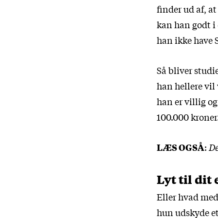
finder ud af, a
kan han godt i
han ikke have 
Så bliver studi
han hellere vil
han er villig o
100.000 kroner
LÆS OGSÅ
:
De
Lyt til di
Eller hvad med
hun udskyde et f