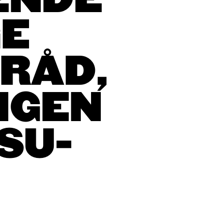
ENDE
GE
RÅD,
NGEN
SU-