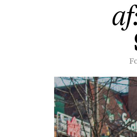
af
Fo