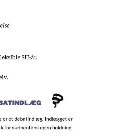
else
leksible SU-år.
elv.
BATINDLÆG
e er et debatindlæg. Indlægget er
yk for skribentens egen holdning.