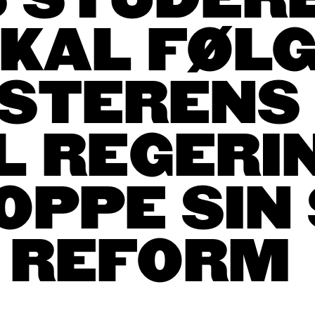
S STUDER
KAL FØL
ISTERENS 
L REGERI
OPPE SIN 
REFORM