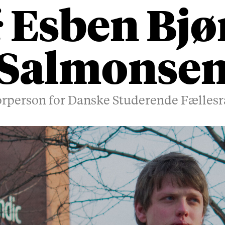
Esben Bjø
:
Salmonse
rperson for Danske Studerende Fælles