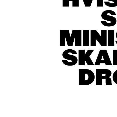
HVI
S
MIN
SKA
DR