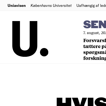
Uniavisen
Københavns Universitet
Uafhængig af led
SE
7. august, 20
Forsvars
tættere p
spørgsm
forsknin