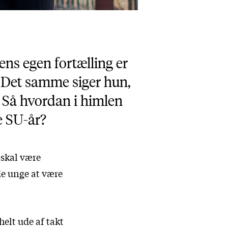
ens egen fortælling er
. Det samme siger hun,
. Så hvordan i himlen
e SU-år?
r skal være
de unge at være
elt ude af takt