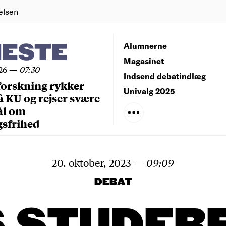
elsen
NESTE
Alumnerne
Magasinet
26
—
07:30
Indsend debatindlæg
forskning rykker
Univalg 2025
å KU og rejser svære
ål om
gsfrihed
20. oktober, 2023
—
09:09
DEBAT