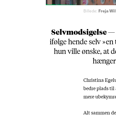
Billede:
Freja Wi
Selvmodsigelse 
ifølge hende selv »en
hun ville ønske, at 
hænger 
Christina Egel
bedre plads til
mere ubekymred
Alt sammen dej