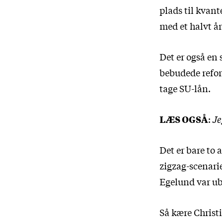
plads til kvan
med et halvt år
Det er også en
bebudede reform
tage SU-lån.
LÆS OGSÅ
:
Je
Det er bare to
zigzag-scenarie
Egelund var ub
Så kære Christi