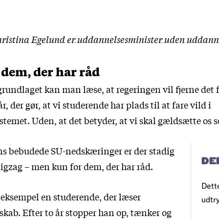
ristina Egelund er uddannelsesminister uden uddann
 dem, der har råd
grundlaget kan man læse, at regeringen vil fjerne det f
år, der gør, at vi studerende har plads til at fare vild i
emet. Uden, at det betyder, at vi skal gældsætte os s
s bebudede SU-nedskæringer er der stadig
DE
 zigzag – men kun for dem, der har råd.
Dett
r eksempel en studerende, der læser
udtr
skab. Efter to år stopper han op, tænker og