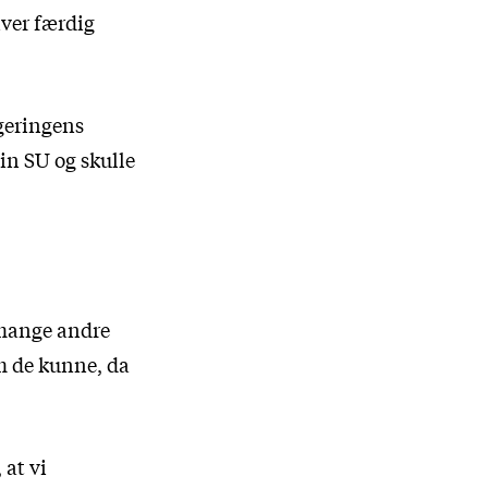
iver færdig
egeringens
sin SU og skulle
 mange andre
om de kunne, da
 at vi