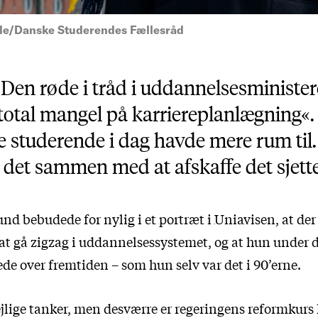
lle/Danske Studerendes Fællesråd
—
Den røde i tråd i uddannelsesminister
 total mangel på karriereplanlægning«
de studerende i dag havde mere rum til
det sammen med at afskaffe det sjett
und bebudede for nylig i
et portræt i Uniavisen
, at de
 at gå zigzag i uddannelsessystemet, og at hun under 
e over fremtiden – som hun selv var det i 90’erne.
lige tanker, men desværre er regeringens reformkurs h