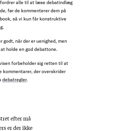
fordrer alle til at læse debatindlæg
ende, før de kommenterer dem på
book, så vi kun får konstruktive
g.
r godt, når der er uenighed, men
 at holde en god debattone.
isen forbeholder sig retten til at
te kommentarer, der overskrider
s
debatregler
.
ret efter må
ers er der ikke