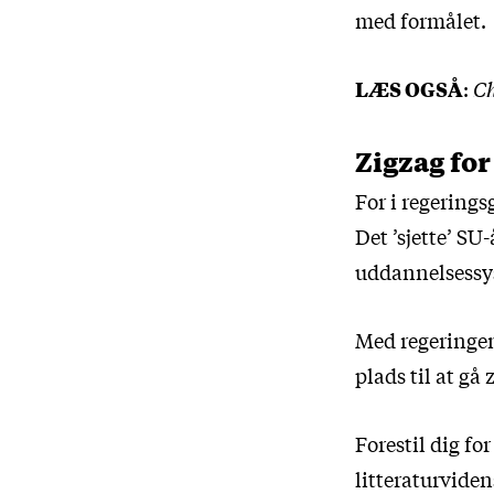
med formålet.
LÆS OGSÅ
:
Ch
Zigzag for
For i regerings
Det ’sjette’ SU-
uddannelsessyst
Med regeringen
plads til at gå
Forestil dig fo
litteraturviden