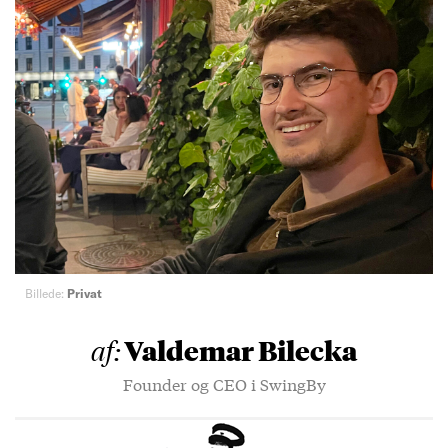
Billede:
Privat
Valdemar Bilecka
af:
Founder og CEO i SwingBy