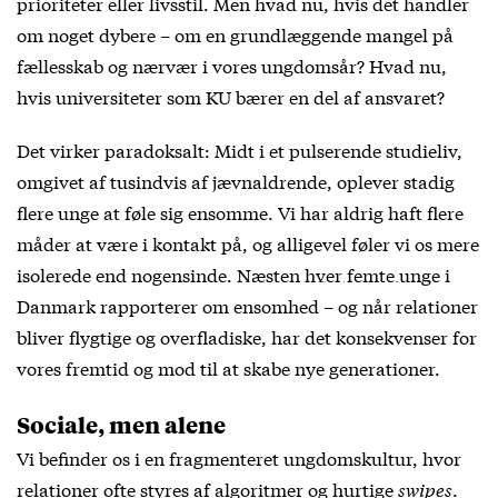
prioriteter eller livsstil. Men hvad nu, hvis det handler
om noget dybere – om en grundlæggende mangel på
fællesskab og nærvær i vores ungdomsår? Hvad nu,
hvis universiteter som KU bærer en del af ansvaret?
Det virker paradoksalt: Midt i et pulserende studieliv,
omgivet af tusindvis af jævnaldrende, oplever stadig
flere unge at føle sig ensomme. Vi har aldrig haft flere
måder at være i kontakt på, og alligevel føler vi os mere
isolerede end nogensinde.
Næsten hver femte unge
i
Danmark rapporterer om ensomhed – og når relationer
bliver flygtige og overfladiske, har det konsekvenser for
vores fremtid og mod til at skabe nye generationer.
Sociale, men alene
Vi befinder os i en fragmenteret ungdomskultur, hvor
relationer ofte styres af algoritmer og hurtige
swipes
.