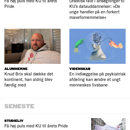
Få høj puls med KU til årets
Drastisk fald i ansøgninger til
Pride
KU's datauddannelser: »De
unge handler på en forkert
mavefornemmelse«
ALUMNERNE
VIDENSKAB
Knud Brix skal dække det
En indlæggelse på psykiatrisk
kontinent, han aldrig blev
afdeling kan ændre et ungt
færdig med
menneskes livsbane
SENESTE
STUDIELIV
Få høj puls med KU til årets Pride