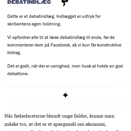
DEBATINDLÆG
Dette er et debatindlæg. Indlægget er udtryk for
skribentens egen holdning.
Vi opfordrer alle til at læse debatindlæg til ende, før de
kommenterer dem på Facebook, så vi kun får konstruktive
bidrag.
Det er godt, når der er uenighed, men husk at holde en god
debattone.
Uniavisen forbeholder sig retten til at slette kommentarer,
der overskrider vores
debatregler
.
Når fødselsraterne blandt unge falder, kunne man
måske tro, at det er et spørgsmål om økonomi,