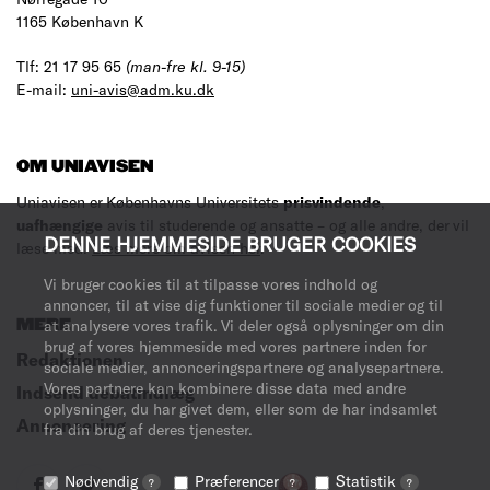
1165 København K
Tlf: 21 17 95 65
(man-fre kl. 9-15)
E-mail:
uni-avis@adm.ku.dk
OM UNIAVISEN
Uniavisen er Københavns Universitets
prisvindende
,
uafhængige
avis til studerende og ansatte – og alle andre, der vil
DENNE HJEMMESIDE BRUGER COOKIES
læse med.
Læs mere om avisen her
.
Vi bruger cookies til at tilpasse vores indhold og
annoncer, til at vise dig funktioner til sociale medier og til
MERE
at analysere vores trafik. Vi deler også oplysninger om din
brug af vores hjemmeside med vores partnere inden for
Redaktionen
sociale medier, annonceringspartnere og analysepartnere.
Vores partnere kan kombinere disse data med andre
Indsend debatindlæg
oplysninger, du har givet dem, eller som de har indsamlet
Annoncering
fra din brug af deres tjenester.
Nødvendig
Præferencer
Statistik
?
?
?