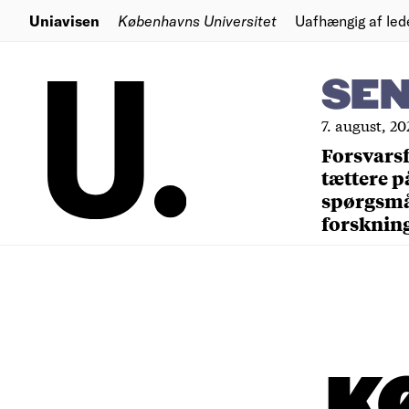
Uniavisen
Københavns Universitet
Uafhængig af led
SE
7. august, 20
Forsvars
tættere p
spørgsm
forsknin