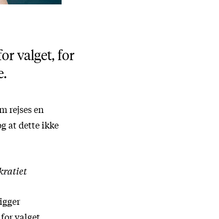
r valget, for
e.
m rejses en
g at dette ikke
kratiet
igger
for valget.