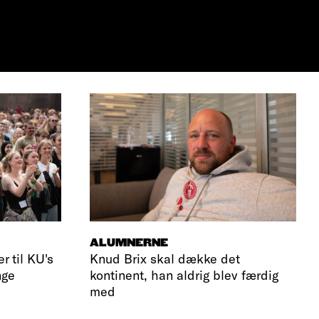
ALUMNERNE
r til KU's
Knud Brix skal dække det
nge
kontinent, han aldrig blev færdig
med