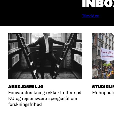
INBO
Tilmeld nu
ARBEJDSMILJØ
STUDIELI
Forsvarsforskning rykker tættere på
Få høj pul
KU og rejser svære spørgsmål om
forskningsfrihed