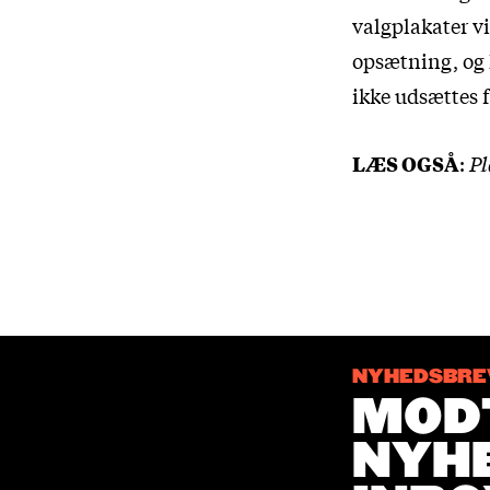
valgplakater vi
opsætning, og h
ikke udsættes 
LÆS OGSÅ
:
Pl
NYHEDSBRE
MODT
NYHE