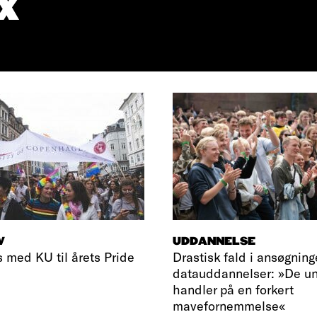
X
V
UDDANNELSE
s med KU til årets Pride
Drastisk fald i ansøgninge
datauddannelser: »De u
handler på en forkert
mavefornemmelse«