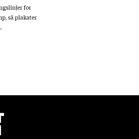
ngslinjer for
mp, så plakater
.
T
N