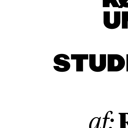
K
U
STUD
af: