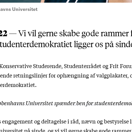
avns Universitet
022 —
Vi vil gerne skabe gode rammer fo
tudenterdemokratiet ligger os på sind
a Konservative Studerende, Studenterrådet og Frit Foru
ende retningslinjer for ophængning af valgplakater, o
erdemokratiet.
benhavns Universitet spænder ben for studenterdemo
 engagement og deltagelse i råd, nævn og bestyrelse l
versitet på sinde, og vi vil gerne skabe gode rammer 