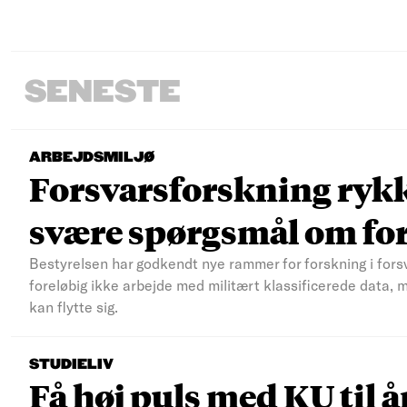
SENESTE
ARBEJDSMILJØ
Forsvarsforskning rykke
svære spørgsmål om fo
Bestyrelsen har godkendt nye rammer for forskning i fors
foreløbig ikke arbejde med militært klassificerede data, 
kan flytte sig.
STUDIELIV
Få høj puls med KU til å