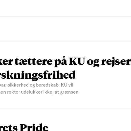
r tættere på KU og rejser
rskningsfrihed
var, sikkerhed og beredskab. KU vil
men rektor udelukker ikke, at grænsen
rets Pride