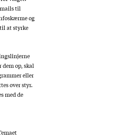
mails til
 infoskærme og
il at styrke
ingslinjerne
r dem op, skal
ogrammer eller
es over styr.
les med de
 Temaet