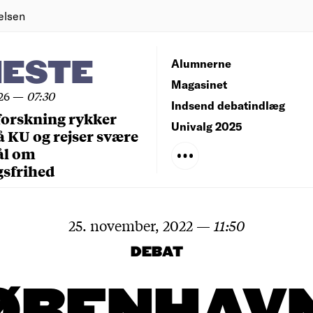
elsen
NESTE
Alumnerne
Magasinet
26
—
07:30
Indsend debatindlæg
forskning rykker
Univalg 2025
å KU og rejser svære
ål om
gsfrihed
25. november, 2022
—
11:50
DEBAT