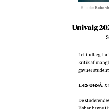
Billede:
Københ
Univalg 2
s
I et indlæg fr
kritik af mangl
gavner student
LÆS OGSÅ
:
Kø
De studerendes
Københavns Uni