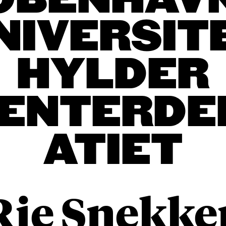
ØBENHAV
NIVERSIT
HYLDER
ENTERD
ATIET
Rie Snekke