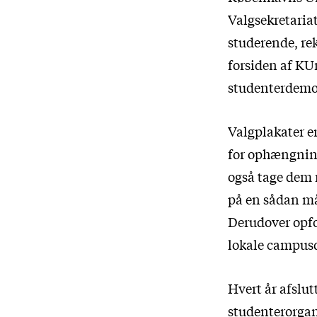
Valgsekretariat
studerende, re
forsiden af KUn
studenterdemok
Valgplakater er
for ophængning 
også tage dem 
på en sådan må
Derudover opfor
lokale campusd
Hvert år afslu
studenterorgani