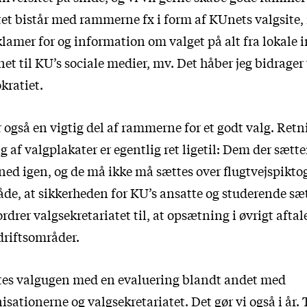
et bistår med rammerne fx i form af KUnets valgsite, 
klamer for og information om valget på alt fra lokale
et til KU’s sociale medier, mv. Det håber jeg bidrager t
ratiet.
 også en vigtig del af rammerne for et godt valg. Retn
af valgplakater er egentlig ret ligetil: Dem der sætte
ned igen, og de må ikke må sættes over flugtvejspikt
de, at sikkerheden for KU’s ansatte og studerende sætt
drer valgsekretariatet til, at opsætning i øvrigt afta
riftsområder.
ttes valgugen med en evaluering blandt andet med
sationerne og valgsekretariatet. Det gør vi også i år.