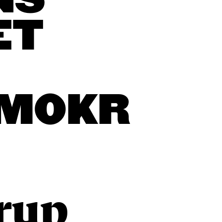
NS
ET
EMOKR
rup