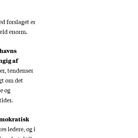
d forslaget er
gæld enorm.
nhavns
ngig af
der, tendenser
gt om det
e og
tider.
emokratisk
es ledere, og i