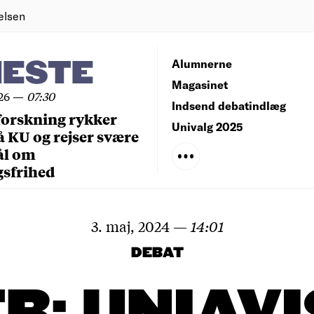
elsen
NESTE
Alumnerne
Magasinet
26
—
07:30
Indsend debatindlæg
forskning rykker
Univalg 2025
å KU og rejser svære
ål om
gsfrihed
3. maj, 2024
—
14:01
DEBAT