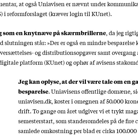
ntar, at også Uniavisen er nævnt under kommunik
5) i
reformforslaget
(kræver login til KUnet).
g som en knytnæve på skærmbrillerne
, da jeg rig
d slutningen står: »Der er også en mindre besparelse k
oversættelses- og distributionsopgaver samt overgang
 digitale platform (KUnet) og ophør af avisens stakom
Jeg kan oplyse, at der vil være tale om en ga
besparelse
. Uniavisens offentlige domæne, s
uniavisen.dk, koster i omegnen af 50.000 krone
drift. To gange om året udgiver vi et trykt mag
semesterstart, som standeromdeles på de fire
samlede omkostning per blad er cirka 100.000 