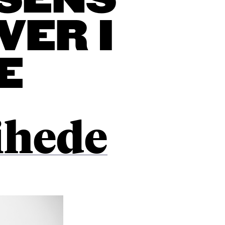
ISENS
ER I
E
ihede