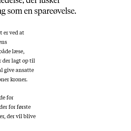
ing som en spareøvelse.
 er ved at
dens
både læse,
 der lagt op til
al give ansatte
oner kroner.
de for
 der for første
, der vil blive