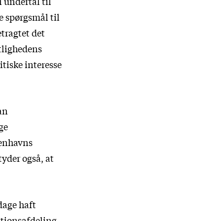
i undertal til
e spørgsmål til
etragtet det
tlighedens
itiske interesse
an
ge
benhavns
tyder også, at
dage haft
tionsafdeling,