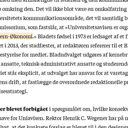
p omkring den. Det vil ikke blot være en omkalfatring 
ersitetets kommunikationsområde, det vil samtidig 
ssorium, som fastslår, at »Universitetsavisen er org
ern-Økonomi
.« Bladets fødsel i 1973 er ledsaget af et 
t i 2013, der stadfæster, at redaktøren refererer til et
estyrelse for mediet. Bladudvalget udgøres af kerneb
ansatte, teknisk-administrativt ansatte og studerende,
iet
står eksplicit, at udvalget har ansvar for at vareta
sens drift, at fastlægge de overordnede redaktionelle p
sesstrategi.
er blevet forbigået
i spørgsmålet om, hvilke konsek
have for Uniavisen. Rektor Henrik C. Wegener har på 
lyst, at det konkrete forslag er blevet til i den design