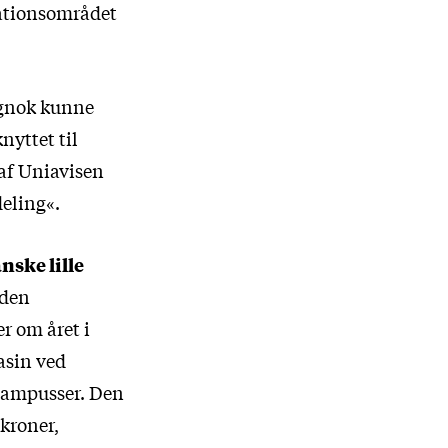
ationsområdet
tignok kunne
nyttet til
 af Uniavisen
deling«.
nske lille
iden
r om året i
asin ved
 campusser. Den
kroner,