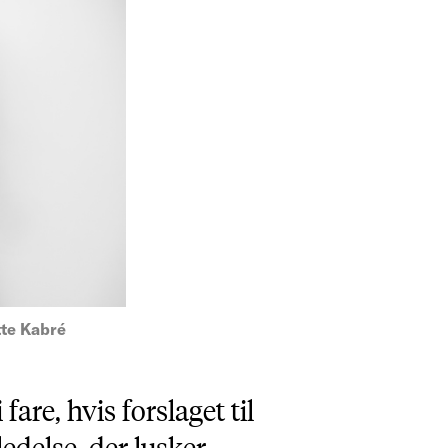
tte Kabré
are, hvis forslaget til
edelse, der lusker