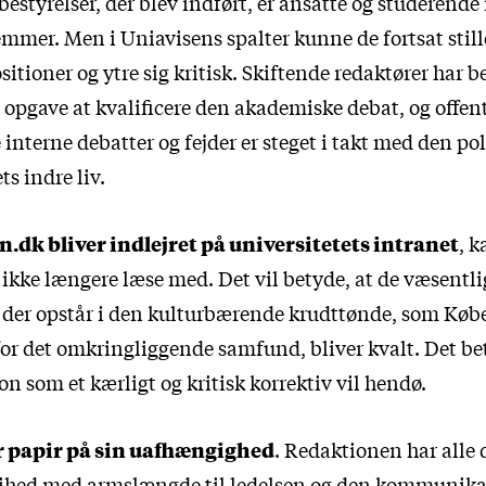
bestyrelser, der blev indført, er ansatte og studerende 
mmer. Men i Uniavisens spalter kunne de fortsat still
sitioner og ytre sig kritisk. Skiftende redaktører har b
opgave at kvalificere den akademiske debat, og offen
e interne debatter og fejder er steget i takt med den pol
ts indre liv.
.dk bliver indlejret på universitetets intranet
, k
 ikke længere læse med. Det vil betyde, at de væsentli
 der opstår i den kulturbærende krudttønde, som Kø
for det omkringliggende samfund, bliver kvalt. Det be
n som et kærligt og kritisk korrektiv vil hendø.
r papir på sin uafhængighed
. Redaktionen har alle 
frihed med armslængde til ledelsen og den kommunika