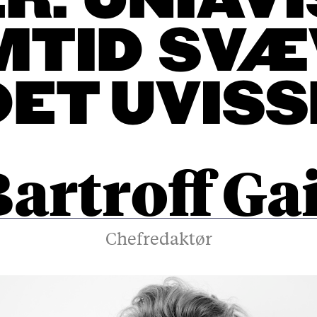
R: UNIAV
MTID S
V
ÆV
DET UVISS
Bartroff Ga
Chefredaktør