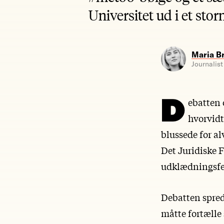
Universitet ud i et stor
Maria B
Journalist
D
ebatten 
hvorvidt
blussede for a
Det Juridiske F
udklædningsfes
Debatten spred
måtte fortælle