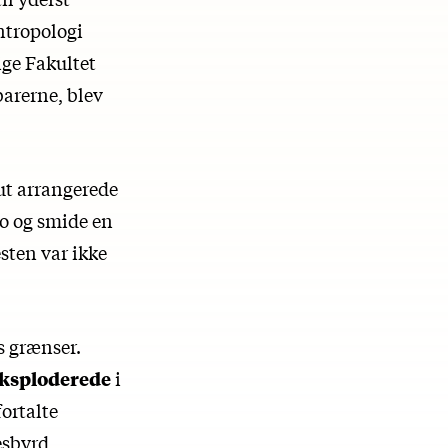
antropologi
ge Fakultet
barerne, blev
ut arrangerede
 og smide en
esten var ikke
s grænser.
eksploderede
i
ortalte
esbyrd