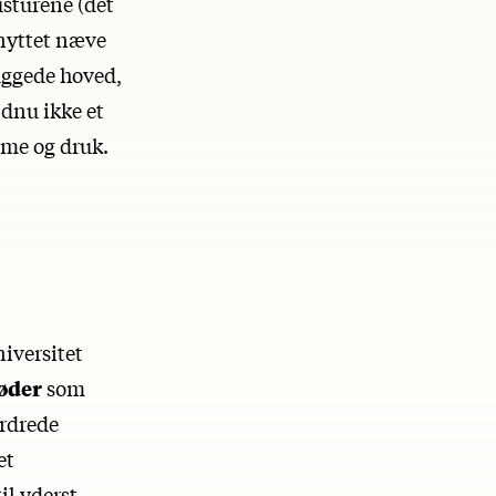
sturene (det
knyttet næve
uggede hoved,
dnu ikke et
sme og druk.
iversitet
øder
som
ordrede
et
il yderst