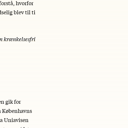
forstå, hvorfor
elig blev til ti
n krænkelsesfri
n gik for
om Københavns
da Uniavisen