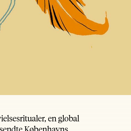
lsesritualer, en global
d sendte Københavns