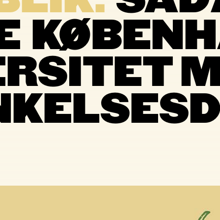
LIK:
SÅD
E KØBEN
RSITET M
KELSESD