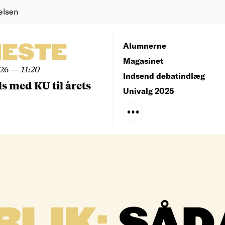
elsen
NESTE
Alumnerne
Magasinet
026
—
11:20
Indsend debatindlæg
ls med KU til årets
Univalg 2025