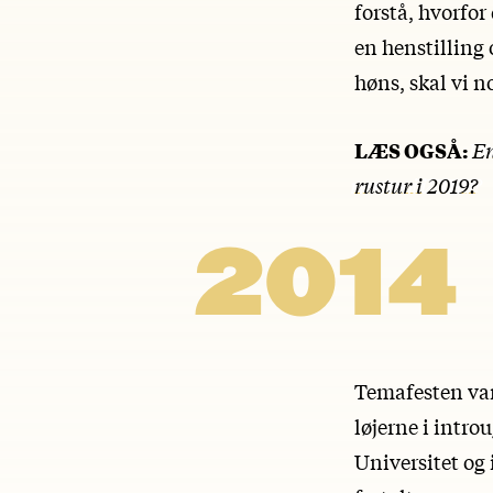
forstå, hvorfor
en henstilling 
høns, skal vi no
LÆS OGSÅ:
En
rustur i 2019?
2014
Temafesten var
løjerne i intr
Universitet og