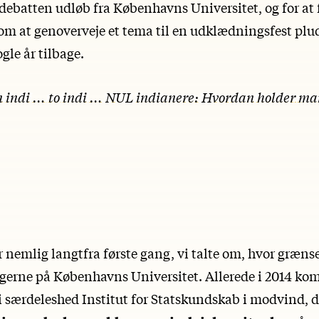
 debatten udløb fra Københavns Universitet, og for at 
om at genoverveje et tema til en udklædningsfest pluds
gle år tilbage.
 indi … to indi … NUL indianere: Hvordan holder ma
 nemlig langtfra første gang, vi talte om, hvor grænse
ougerne på Københavns Universitet. Allerede i 2014 k
 i særdeleshed Institut for Statskundskab i modvind, 