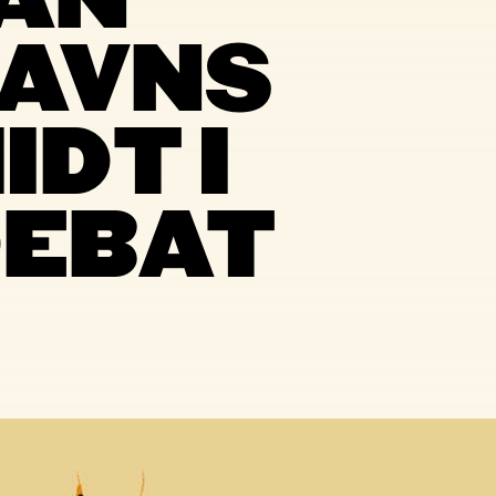
AN
HAVNS
IDT I
EBAT