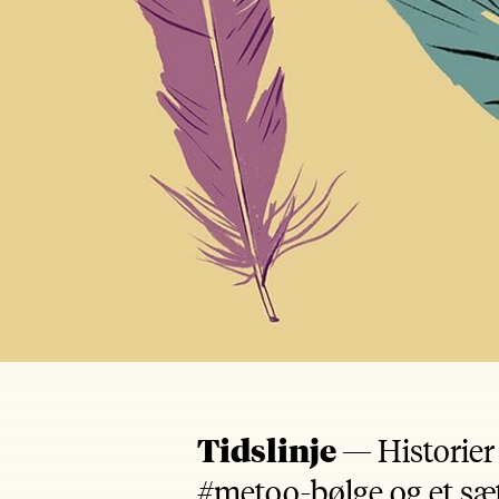
Tidslinje —
Historier
#metoo-bølge og et sæ