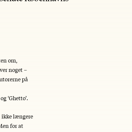
ten om,
ver noget –
utorerne på
og ‘Ghetto’.
n ikke længere
Men for at