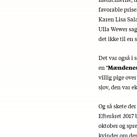
favorable priser
Karen Lisa Sal
Ulla Wewer sagd
det ikke til en 
Det var også i
en
’Mændenes
villig pige ove
sjov, den var e
Og så skete de
Efteråret 2017 
oktober og spre
kvinder om der