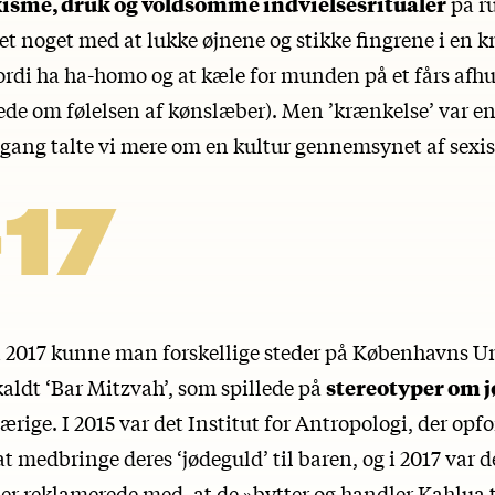
xisme, druk og voldsomme indvielsesritualer
på ru
et noget med at lukke øjnene og stikke fingrene i en 
ordi ha ha-homo og at kæle for munden på et fårs afh
ede om følelsen af kønslæber). Men ’krænkelse’ var en
ang talte vi mere om en kultur gennemsynet af sexi
17
 i 2017 kunne man forskellige steder på Københavns Un
kaldt ‘Bar Mitzvah’, som spillede på
stereotyper om j
rige. I 2015 var det Institut for Antropologi, der opf
at medbringe deres ‘jødeguld’ til baren, og i 2017 var d
er reklamerede med, at de »bytter og handler Kahlua t