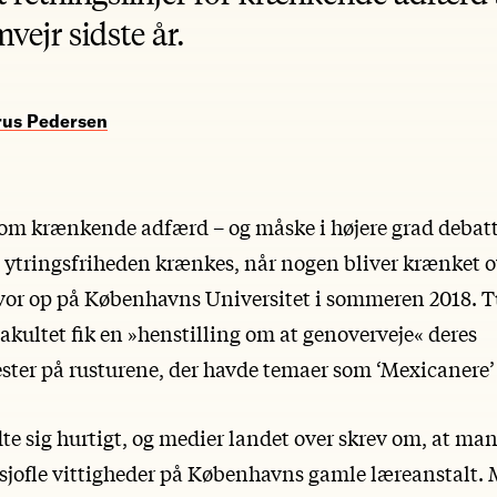
mvejr sidste år.
rus Pedersen
om krænkende adfærd – og måske i højere grad debat
 ytringsfriheden krænkes, når nogen bliver krænket o
lvor op på Københavns Universitet i sommeren 2018. T
akultet fik en »henstilling om at genoverveje« deres
ter på rusturene, der havde temaer som ‘Mexicanere’ 
te sig hurtigt, og medier landet over skrev om, at ma
 sjofle vittigheder på Københavns gamle læreanstalt. 