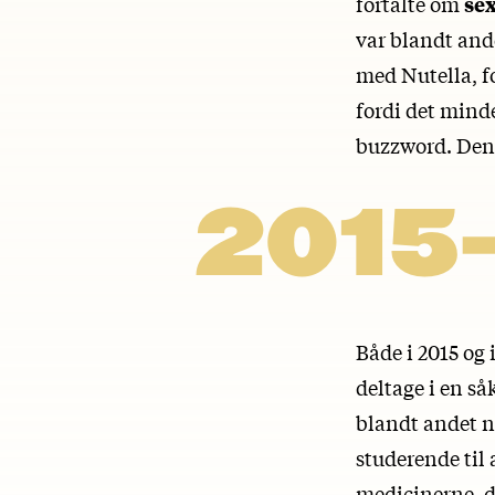
fortalte om
se
var blandt and
med Nutella, f
fordi det mind
buzzword. Deng
2015-
Både i 2015 og
deltage i en så
blandt andet næ
studerende til 
medicinerne, d