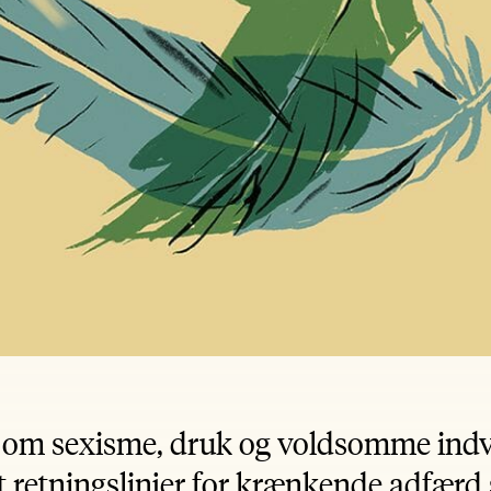
 om sexisme, druk og voldsomme indvie
t retningslinjer for krænkende adfær