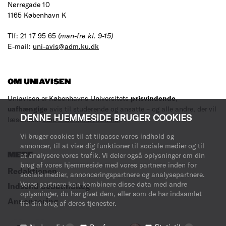
Nørregade 10
1165 København K
Tlf: 21 17 95 65
(man-fre kl. 9-15)
E-mail:
uni-avis@adm.ku.dk
OM UNIAVISEN
Uniavisen er Københavns Universitets
prisvindende
,
uafhængige
avis til studerende og ansatte – og alle andre, der vil
DENNE HJEMMESIDE BRUGER COOKIES
læse med.
Læs mere om avisen her
.
Vi bruger cookies til at tilpasse vores indhold og
annoncer, til at vise dig funktioner til sociale medier og til
MERE
at analysere vores trafik. Vi deler også oplysninger om din
brug af vores hjemmeside med vores partnere inden for
Redaktionen
sociale medier, annonceringspartnere og analysepartnere.
Vores partnere kan kombinere disse data med andre
Indsend debatindlæg
oplysninger, du har givet dem, eller som de har indsamlet
Annoncering
fra din brug af deres tjenester.