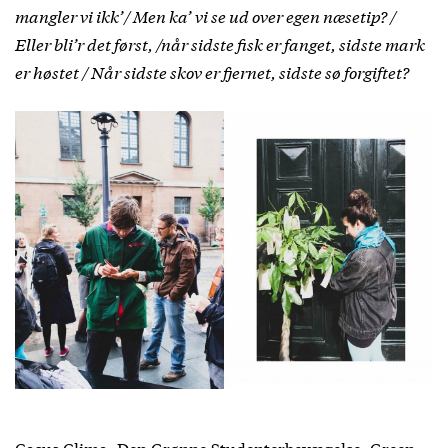
mangler vi ikk’/ Men ka’ vi se ud over egen næsetip? /
Eller bli’r det først, /når sidste fisk er fanget, sidste mark
er høstet / Når sidste skov er fjernet, sidste sø forgiftet?
Casus Clima, Den Grønne Studenterbevægelse, Green