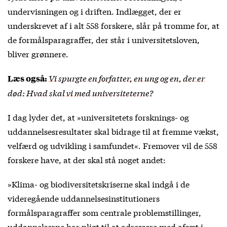
undervisningen og i driften. Indlægget, der er
underskrevet af i alt 558 forskere, slår på tromme for, at
de formålsparagraffer, der står i universitetsloven,
bliver grønnere.
Vi spurgte en forfatter, en ung og en, der er
Læs også:
død: Hvad skal vi med universiteterne?
I dag lyder det, at »universitetets forsknings- og
uddannelsesresultater skal bidrage til at fremme vækst,
velfærd og udvikling i samfundet«. Fremover vil de 558
forskere have, at der skal stå noget andet:
»Klima- og biodiversitetskriserne skal indgå i de
videregående uddannelsesinstitutioners
formålsparagraffer som centrale problemstillinger,
uddannelserne har pligt til at adressere med afsæt i