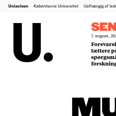
Uniavisen
Københavns Universitet
Uafhængig af led
SE
7. august, 20
Forsvars
tættere p
spørgsm
forsknin
M