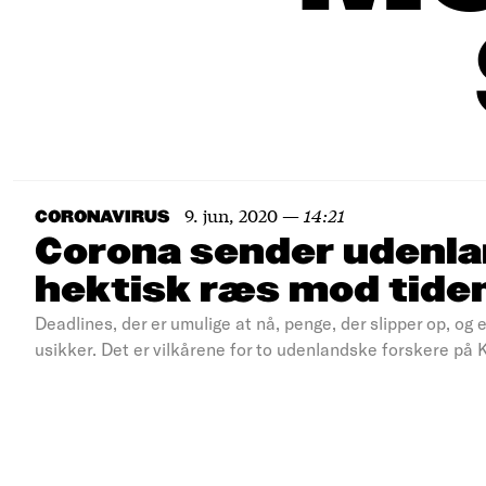
9. jun, 2020
—
14:21
CORONAVIRUS
Corona sender udenlan
hektisk ræs mod tide
Deadlines, der er umulige at nå, penge, der slipper op, og 
usikker. Det er vilkårene for to udenlandske forskere på