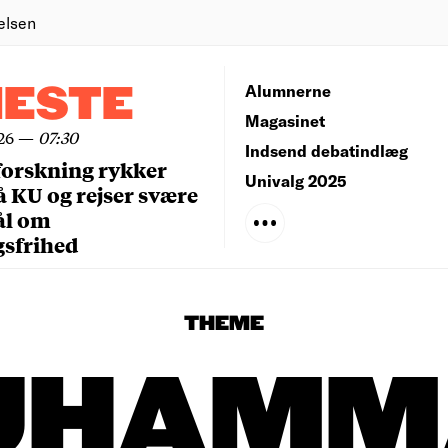
elsen
NESTE
Alumnerne
Magasinet
26
—
07:30
Indsend debatindlæg
forskning rykker
Univalg 2025
å KU og rejser svære
ål om
gsfrihed
THEME
UHAMM