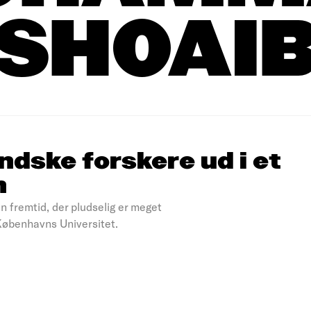
SHOAI
dske forskere ud i et
n
en fremtid, der pludselig er meget
 Københavns Universitet.