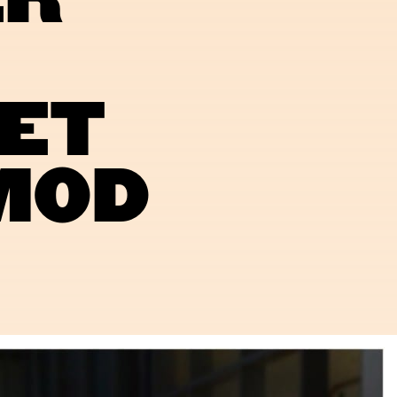
ER
 ET
MOD