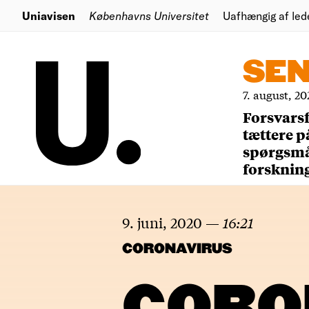
Uniavisen
Københavns Universitet
Uafhængig af led
SE
7. august, 20
Forsvars
tættere p
spørgsm
forsknin
9. juni, 2020
—
16:21
CORONAVIRUS