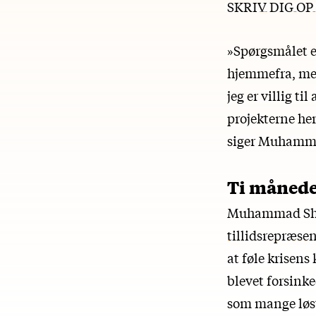
SKRIV DIG O
»Spørgsmålet er
hjemmefra, men
jeg er villig ti
projekterne her,
siger Muhamm
Ti måneder
Muhammad Shoai
tillidsrepræse
at føle krisens
blevet forsink
som mange løst