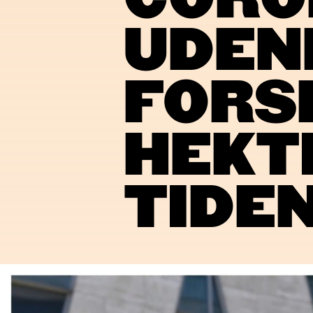
CORO
UDEN
FORSK
HEKT
TIDE