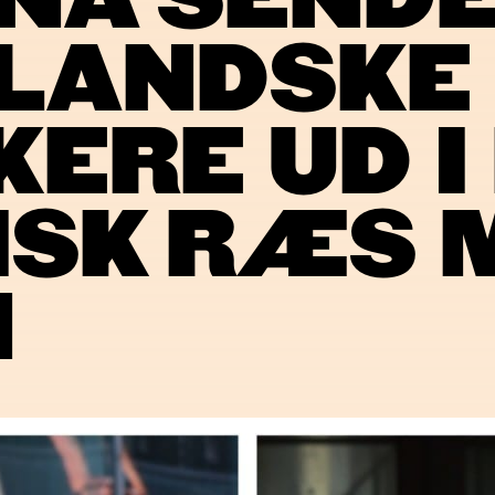
NA SEND
LANDSKE
ERE UD I
ISK RÆS 
N