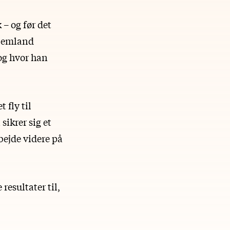
 – og før det
 hjemland
 og hvor han
 fly til
sikrer sig et
rbejde videre på
resultater til,