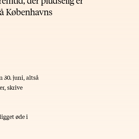
remtid, der pludselig er
 på Københavns
30. juni, altså
er, skrive
ligget øde i