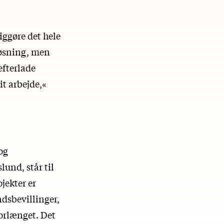
iggøre det hele
løsning, men
 efterlade
it arbejde,«
 og
rslund
, står til
jekter er
dsbevillinger,
forlænget. Det