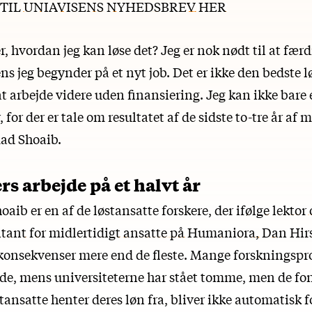
P TIL UNIAVISENS NYHEDSBREV HER
, hvordan jeg kan løse det? Jeg er nok nødt til at færd
s jeg begynder på et nyt job. Det er ikke den bedste 
l at arbejde videre uden finansiering. Jeg kan ikke bare
 for der er tale om resultatet af de sidste to-tre år af m
ad Shoaib.
s arbejde på et halvt år
b er en af de løstansatte forskere, der
ifølge lektor
ntant for midlertidigt ansatte på Humaniora, Dan Hi
 konsekvenser mere end de fleste. Mange forskningspro
ede, mens universiteterne har stået tomme, men de fon
ansatte henter deres løn fra, bliver ikke automatisk 