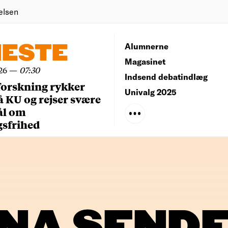
elsen
NESTE
Alumnerne
Magasinet
26
—
07:30
Indsend debatindlæg
forskning rykker
Univalg 2025
å KU og rejser svære
ål om
gsfrihed