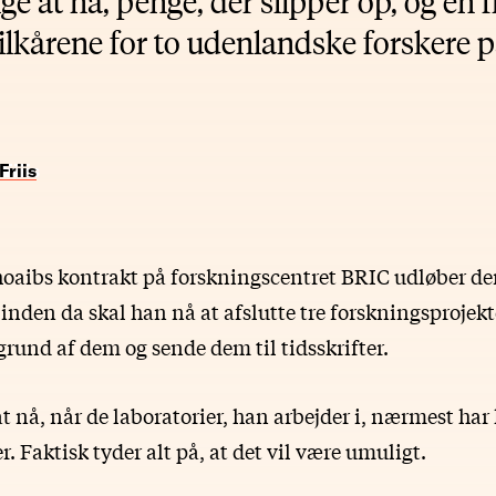
ge at nå, penge, der slipper op, og en f
vilkårene for to udenlandske forskere
Friis
bs kontrakt på forskningscentret BRIC udløber den 
 inden da skal han nå at afslutte tre forskningsprojekt
grund af dem og sende dem til tidsskrifter.
 at nå, når de laboratorier, han arbejder i, nærmest har 
. Faktisk tyder alt på, at det vil være umuligt.