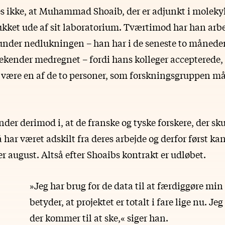
s ikke, at Muhammad Shoaib, der er adjunkt i molekyl
lukket ude af sit laboratorium. Tværtimod har han arbe
 under nedlukningen – han har i de seneste to måneder
eekender medregnet – fordi hans kolleger accepterede, 
e være en af de to personer, som forskningsgruppen må
er derimod i, at de franske og tyske forskere, der sku
 har været adskilt fra deres arbejde og derfor først kan
ller august. Altså efter Shoaibs kontrakt er udløbet.
»Jeg har brug for de data til at færdiggøre min 
betyder, at projektet er totalt i fare lige nu. Je
der kommer til at ske,« siger han.