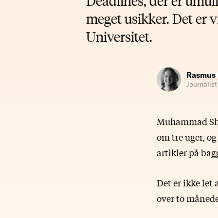
Deadlines, der er umuli
meget usikker. Det er 
Universitet.
Rasmus 
Journalist
Muhammad Shoai
om tre uger, og
artikler på bag
Det er ikke let
over to måneder