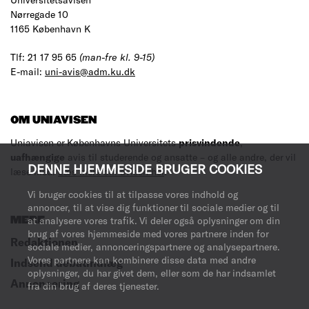
Nørregade 10
1165 København K
Tlf: 21 17 95 65
(man-fre kl. 9-15)
E-mail:
uni-avis@adm.ku.dk
OM UNIAVISEN
Uniavisen er Københavns Universitets
prisvindende
,
uafhængige
avis til studerende og ansatte – og alle andre, der vil
DENNE HJEMMESIDE BRUGER COOKIES
læse med.
Læs mere om avisen her
.
Vi bruger cookies til at tilpasse vores indhold og
annoncer, til at vise dig funktioner til sociale medier og til
at analysere vores trafik. Vi deler også oplysninger om din
MERE
brug af vores hjemmeside med vores partnere inden for
Redaktionen
sociale medier, annonceringspartnere og analysepartnere.
Vores partnere kan kombinere disse data med andre
Indsend debatindlæg
oplysninger, du har givet dem, eller som de har indsamlet
Annoncering
fra din brug af deres tjenester.