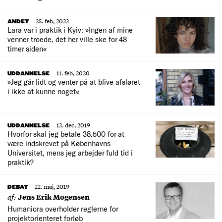
25. feb, 2022
ANDET
Lara var i praktik i Kyiv: »Ingen af mine
venner troede, det her ville ske for 48
timer siden«
11. feb, 2020
UDDANNELSE
»Jeg går lidt og venter på at blive afsløret
i ikke at kunne noget«
12. dec, 2019
UDDANNELSE
Hvorfor skal jeg betale 38.500 for at
være indskrevet på Københavns
Universitet, mens jeg arbejder fuld tid i
praktik?
22. maj, 2019
DEBAT
af:
Jens Erik Mogensen
Humaniora overholder reglerne for
projektorienteret forløb