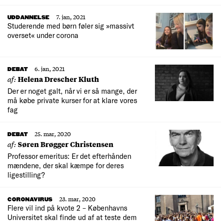
7. jan, 2021
UDDANNELSE
Studerende med børn føler sig »massivt
overset« under corona
6. jan, 2021
DEBAT
af:
Helena Drescher Kluth
Der er noget galt, når vi er så mange, der
må købe private kurser for at klare vores
fag
25. mar, 2020
DEBAT
af:
Søren Brøgger Christensen
Professor emeritus: Er det efterhånden
mændene, der skal kæmpe for deres
ligestilling?
23. mar, 2020
CORONAVIRUS
Flere vil ind på kvote 2 – Københavns
Universitet skal finde ud af at teste dem