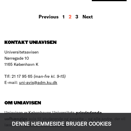
MORE
Previous
1
2
3
Next
RESULTS
KONTAKT UNIAVISEN
Universitetsavisen
Nørregade 10
1165 København K
Tlf: 21 17 95 65
(man-fre kl. 9-15)
E-mail:
uni-avis@adm.ku.dk
OM UNIAVISEN
Uniavisen er Københavns Universitets
prisvindende
,
uafhængige
avis til studerende og ansatte – og alle andre, der vil
DENNE HJEMMESIDE BRUGER COOKIES
læse med.
Læs mere om avisen her
.