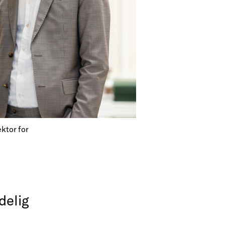
ktor for
e
delig