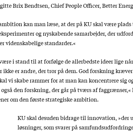
gitte Brix Bendtsen, Chief People Officer, Better Energ
mbition kan man læse, at der på KU skal være plads ti
 eksperimenter og nyskabende samarbejder, der udford
ter videnskabelige standarder.«
ære i stand til at forfølge de allerbedste ideer lige nå
 ikke er andre, der tror på dem. God forskning kræver 
kal vi skabe rammer for at man kan koncentrere sig og
 også den forskning, der går på tværs af faggrænser,« 
ner om den første strategiske ambition.
KU skal desuden bidrage til innovation, »der 
løsninger, som svarer på samfundsudfordringe