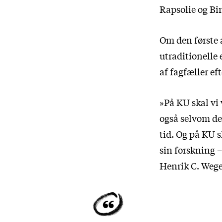
Rapsolie og Bir
Om den første a
utraditionelle
af fagfæller ef
»På KU skal vi v
også selvom der
tid. Og på KU s
sin forskning –
Henrik C. Wege