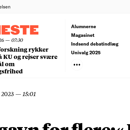
elsen
NESTE
Alumnerne
Magasinet
26
—
07:30
Indsend debatindlæg
forskning rykker
Univalg 2025
å KU og rejser svære
ål om
gsfrihed
 2023
—
15:01
 gavn for flere:«