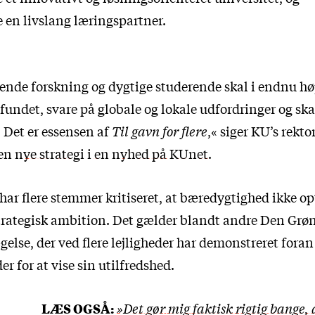
 en livslang læringspartner.
ende forskning og dygtige studerende skal i endnu hø
fundet, svare på globale og lokale udfordringer og sk
 Det er essensen af
Til gavn for flere
,« siger KU’s rekto
en nye strategi i en nyhed på KUnet
.
 har flere stemmer kritiseret, at bæredygtighed ikke 
trategisk ambition. Det gælder blandt andre Den Grø
se, der ved flere lejligheder har demonstreret foran
r for at vise sin utilfredshed.
LÆS OGSÅ:
»Det gør mig faktisk rigtig bange,