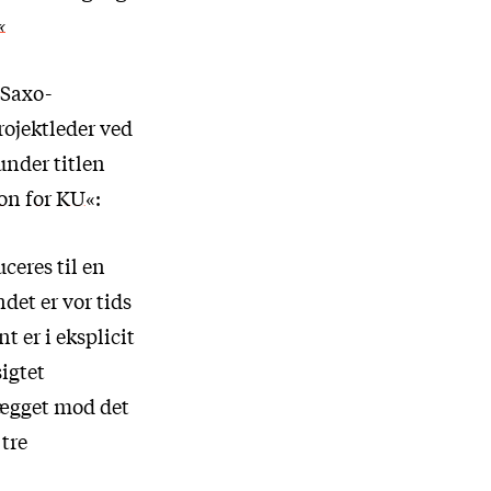
«
 Saxo-
rojektleder ved
under titlen
on for KU
«:
ceres til en
det er vor tids
 er i eksplicit
sigtet
lægget mod det
 tre