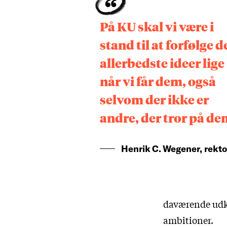
På KU skal vi være i
stand til at forfølge d
allerbedste ideer lige
når vi får dem, også
selvom der ikke er
andre, der tror på d
Henrik C. Wegener, rekto
daværende udkas
ambitioner.