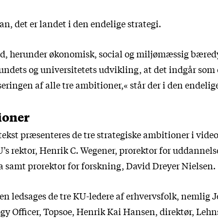
an, det er landet i den endelige strategi.
, herunder økonomisk, social og miljømæssig bæredy
undets og universitetets udvikling, at det indgår som 
seringen af alle tre ambitioner,« står der i den endelige
ioner
tekst præsenteres de tre strategiske ambitioner i vide
’s rektor, Henrik C. Wegener, prorektor for uddannelse
a samt prorektor for forskning, David Dreyer Nielsen.
n ledsages de tre KU-ledere af erhvervsfolk, nemlig J
gy Officer, Topsoe, Henrik Kai Hansen, direktør, Leh