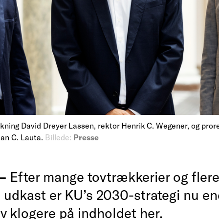
skning David Dreyer Lassen, rektor Henrik C. Wegener, og prore
ian C. Lauta.
Billede:
Presse
 —
Efter mange tovtrækkerier og fler
e udkast er KU’s 2030-strategi nu en
iv klogere på indholdet her.