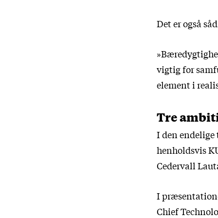
Det er også såd
»Bæredygtighed
vigtig for samf
element i reali
Tre ambit
I den endelige 
henholdsvis KU
Cedervall Laut
I præsentatione
Chief Technolo