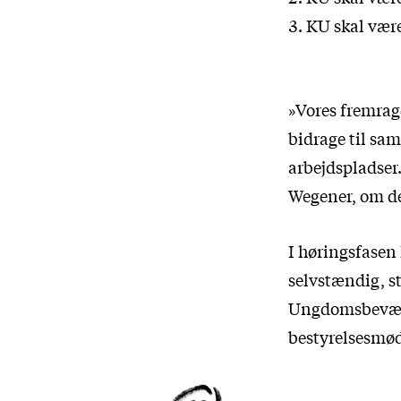
KU skal være
»Vores fremrag
bidrage til sam
arbejdspladser.
Wegener, om
d
I høringsfasen
selvstændig, s
Ungdomsbevægel
bestyrelsesmøde