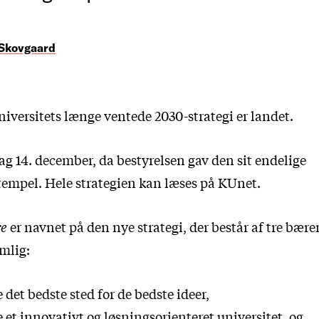
 Skovgaard
versitets længe ventede 2030-strategi er landet.
ag 14. december, da bestyrelsen gav den sit endelige
empel. Hele strategien kan læses på
KUnet
.
re
er navnet på den nye strategi, der består af tre bære
mlig:
 det bedste sted for de bedste ideer,
 et innovativt og løsningsorienteret universitet, og