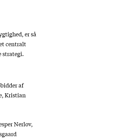
gtighed, er så
et centralt
 strategi.
obidder af
, Kristian
esper Nerlov,
nsgaard