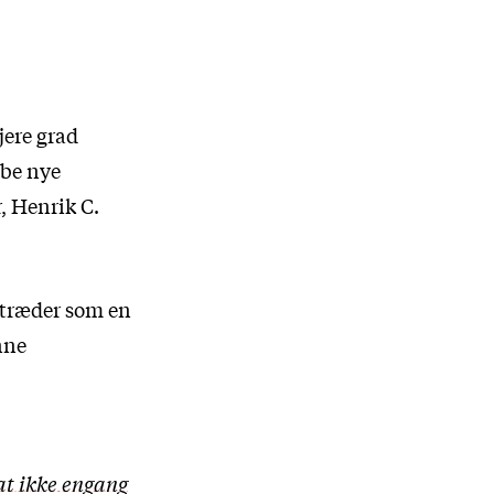
jere grad
abe nye
r, Henrik C.
optræder som en
nne
 at ikke engang