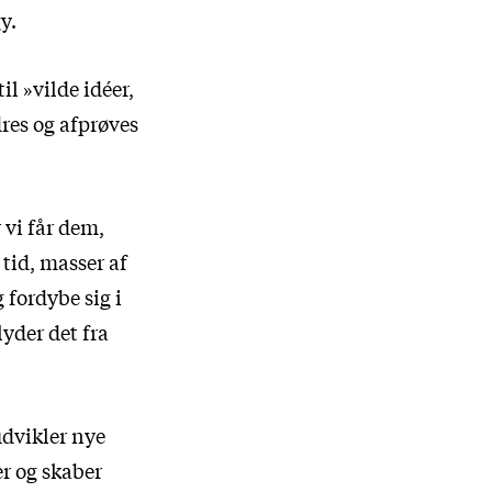
y.
l »vilde idéer,
res og afprøves
r vi får dem,
tid, masser af
 fordybe sig i
lyder det fra
udvikler nye
r og skaber