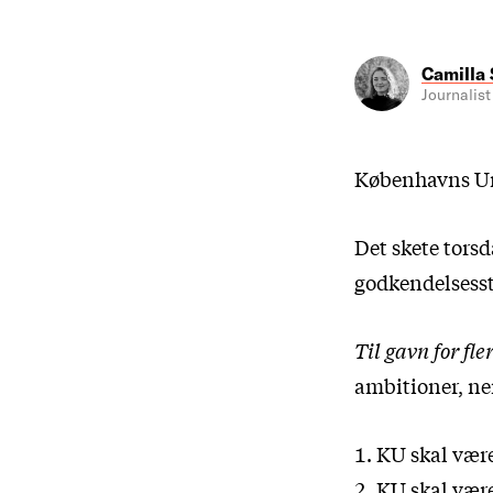
Camilla
Journalist
Københavns Uni
Det skete torsd
godkendelsesst
Til gavn for fle
ambitioner, ne
KU skal være
KU skal være