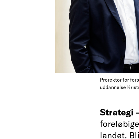
Prorektor for for
uddannelse Krist
Strategi
foreløbig
landet. Bl