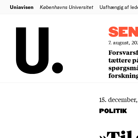
Uniavisen
Københavns Universitet
Uafhængig af led
SE
7. august, 20
Forsvars
tættere p
spørgsm
forsknin
15. december,
POLITIK
»Til