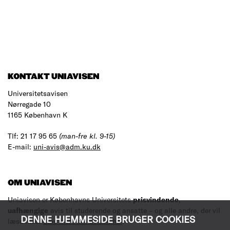
KONTAKT UNIAVISEN
Universitetsavisen
Nørregade 10
1165 København K
Tlf: 21 17 95 65
(man-fre kl. 9-15)
E-mail:
uni-avis@adm.ku.dk
OM UNIAVISEN
Uniavisen er Københavns Universitets
prisvindende
,
uafhængige
avis til studerende og ansatte – og alle andre, der vil
DENNE HJEMMESIDE BRUGER COOKIES
læse med.
Læs mere om avisen her
.