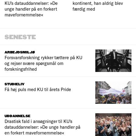
KU's datauddannelser: »De
kontinent, han aldrig blev
unge handler på en forkert
færdig med
mavefornemmelse«
SENESTE
ARBEJDSMILJØ
Forsvarsforskning rykker tættere på KU
og rejser svære spørgsmål om
forskningsfrihed
STUDIELIV
Få høj puls med KU til årets Pride
UDDANNELSE
Drastisk fald i ansøgninger til KU's
datauddannelser: »De unge handler på
en forkert mavefornemmelse«