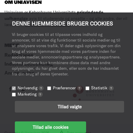
OM UNIAVISEN
Uniavisen er Københavns Universitets
prisvindende
,
uafhængige
avis til studerende og ansatte – og alle andre, der vil
DENNE HJEMMESIDE BRUGER COOKIES
læse med.
Læs mere om avisen her
.
Vi bruger cookies til at tilpasse vores indhold og
annoncer, til at vise dig funktioner til sociale medier og til
MERE
at analysere vores trafik. Vi deler også oplysninger om din
brug af vores hjemmeside med vores partnere inden for
Redaktionen
sociale medier, annonceringspartnere og analysepartnere.
Vores partnere kan kombinere disse data med andre
Indsend debatindlæg
oplysninger, du har givet dem, eller som de har indsamlet
Annoncering
fra din brug af deres tjenester.
Nødvendig
Præferencer
Statistik
?
?
?
Marketing
?
Tillad valgte
Tillad alle cookies
Copyright © Uniavisen 2026
Data protection