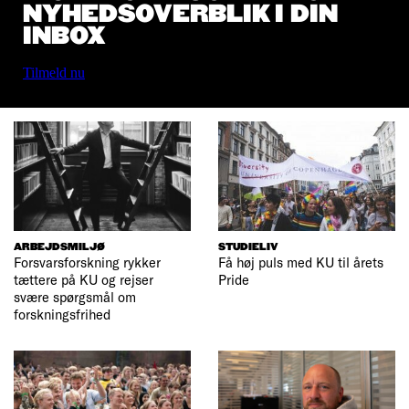
NYHEDSOVERBLIK I DIN
INBOX
Tilmeld nu
ARBEJDSMILJØ
STUDIELIV
Forsvarsforskning rykker
Få høj puls med KU til årets
tættere på KU og rejser
Pride
svære spørgsmål om
forskningsfrihed