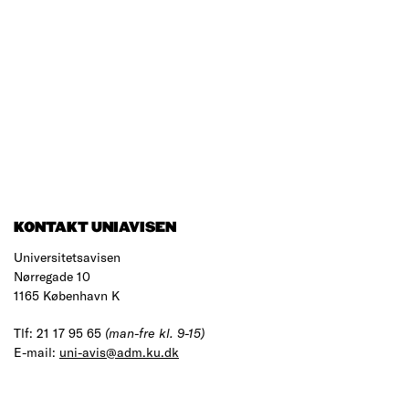
KONTAKT UNIAVISEN
Universitetsavisen
Nørregade 10
1165 København K
Tlf: 21 17 95 65
(man-fre kl. 9-15)
E-mail:
uni-avis@adm.ku.dk