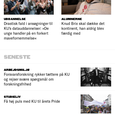
UDDANNELSE
ALUMNERNE
Drastisk fald i ansøgninger til
Knud Brix skal dække det
KU's datauddannelser: »De
kontinent, han aldrig blev
unge handler på en forkert
færdig med
mavefornemmelse«
SENESTE
ARBEJDSMILJØ
Forsvarsforskning rykker tættere på KU
og rejser svære spørgsmål om
forskningsfrihed
STUDIELIV
Få høj puls med KU til årets Pride