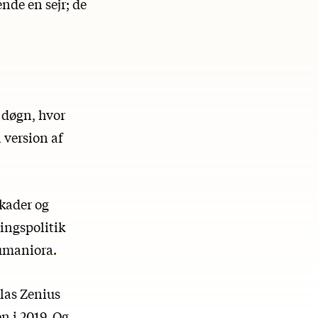
nde en sejr; de
t døgn, hvor
 version af
okader og
tingspolitik
umaniora
.
las Zenius
n i 2019. Og