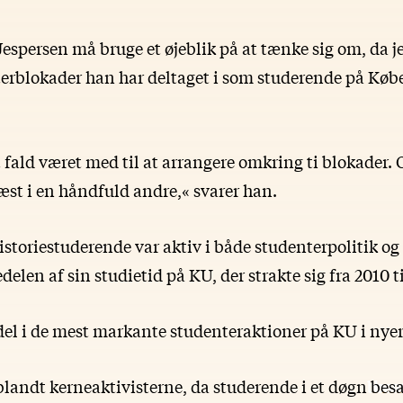
espersen må bruge et øjeblik på at tænke sig om, da je
erblokader han har deltaget i som studerende på Kø
t fald været med til at arrangere omkring ti blokader. O
æst i en håndfuld andre,« svarer han.
istoriestuderende var aktiv i både studenterpolitik og
elen af sin studietid på KU, der strakte sig fra 2010 ti
del i de mest markante studenteraktioner på KU i nyer
 blandt kerneaktivisterne, da studerende i et døgn
besa