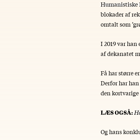
Humanistiske 
blokader af re
omtalt som ’gr
I 2019 var han
af dekanatet 
Få har større 
Derfor har han 
den kortvarige 
LÆS OGSÅ:
Ha
Og hans konklu