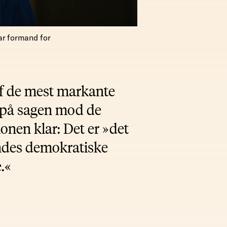
ar formand for
af de mest markante
r på sagen mod de
ionen klar: Det er »det
ndes demokratiske
.«