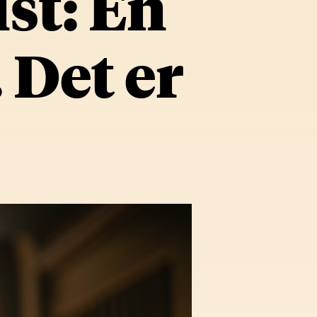
st: En
 Det er