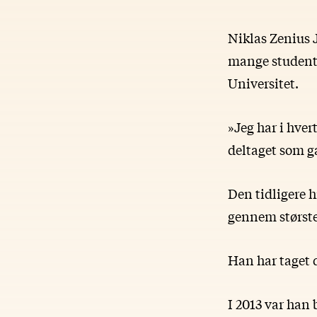
Niklas Zenius J
mange student
Universitet.
»Jeg har i hver
deltaget som g
Den tidligere h
gennem størsted
Han har taget 
I 2013 var han