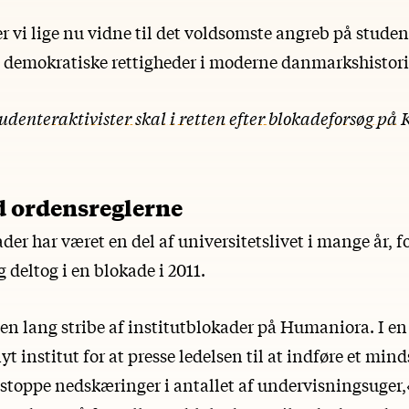
er vi lige nu vidne til det voldsomste angreb på stud
 demokratiske rettigheder i moderne danmarkshistorie
udenteraktivister skal i retten efter blokadeforsøg p
d ordensreglerne
er har været en del af universitetslivet i mange år, f
 deltog i en blokade i 2011.
 en lang stribe af institutblokader på Humaniora. I e
nyt institut for at presse ledelsen til at indføre et min
toppe nedskæringer i antallet af undervisningsuger,«