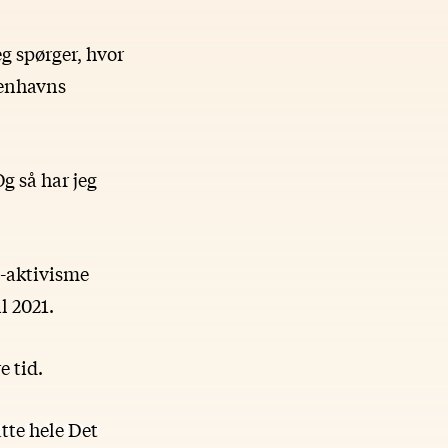
g spørger, hvor
benhavns
g så har jeg
 -aktivisme
l 2021.
e tid.
tte hele Det