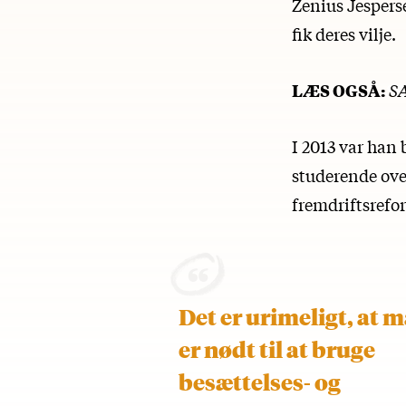
Zenius Jesperse
fik deres vilje.
LÆS OGSÅ:
SA
I 2013 var han 
studerende ove
fremdriftsrefo
Det er urimeligt, at 
er nødt til at bruge
besættelses- og