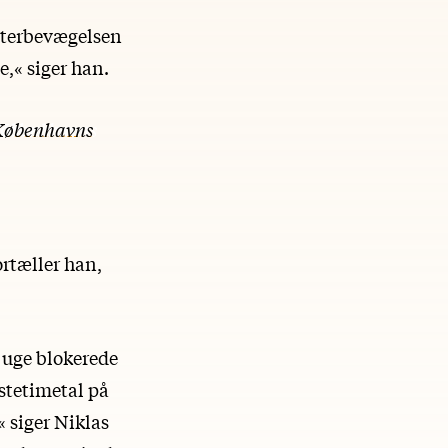
enterbevægelsen
,« siger han.
å Københavns
ortæller han,
n uge blokerede
dstetimetal på
 siger Niklas