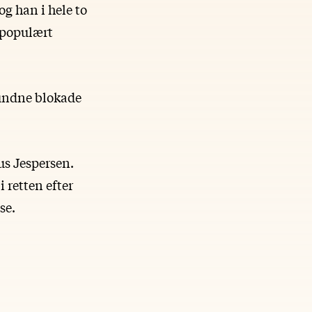
og han i hele to
populært
pundne blokade
us Jespersen.
 retten efter
se.