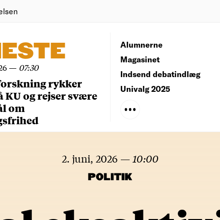
elsen
NESTE
Alumnerne
Magasinet
26
—
07:30
Indsend debatindlæg
forskning rykker
Univalg 2025
å KU og rejser svære
ål om
gsfrihed
2. juni, 2026
—
10:00
POLITIK