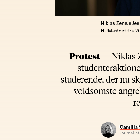
Niklas Zenius Jes
HUM-rådet fra 201
Protest —
Niklas 
studenteraktione
studerende, der nu ska
voldsomste angre
r
Camilla
Journalist