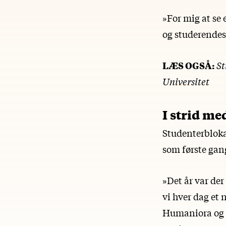
»For mig at se 
og studerendes
LÆS OGSÅ:
St
Universitet
I strid me
Studenterblokad
som første gang
»Det år var der
vi hver dag et 
Humaniora og s