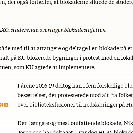
n, der også fortæller, at blokaderne sikrede de studere
XO-studerende overtager blokadestafetten
både med til at arrangere og deltage i en blokade på e
ralt på KU blokerede bygninger i protest mod en lokal
rmen, som KU agtede at implementere.
I årene 2016-19 deltog han i fem forskellige bl
besættelser, der protesterede mod alt fra
folke
man
over
biblioteksfusioner
til
nedskæringer på H
Den længste og mest omfattende blokade, Nik
Jespersen har deltaget i, var dog HUM-blokade