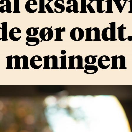
al eksaktivi
e gør ondt.
meningen