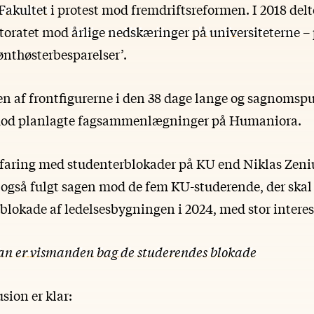
Fakultet
i protest mod fremdriftsreformen. I 2018 delt
ktoratet mod
årlige nedskæringer på universiteterne
– 
ønthøsterbesparelser’.
 en af frontfigurerne i den 38 dage lange og sagnoms
mod planlagte fagsammenlægninger på Humaniora.
erfaring med studenterblokader på KU end Niklas Zeni
også fulgt sagen mod de fem KU-studerende, der skal i
blokade af ledelsesbygningen i 2024, med stor interes
n er vismanden bag de studerendes blokade
sion er klar: