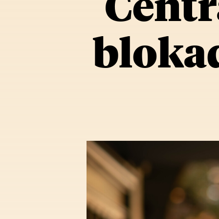
Centr
blokad