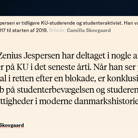
persen er tidligere KU-studerende og studenteraktivist. Han v
7 til starten af 2019.
Billede:
Camilla Skovgaard
Zenius Jespersen har deltaget i nogle 
r på KU i det seneste årti. Når han se
l i retten efter en blokade, er konklus
b på studenterbevægelsen og studere
ettigheder i moderne danmarkshistorie
 Skovgaard