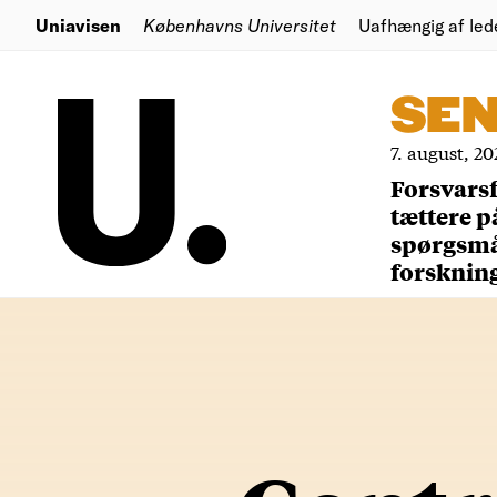
Uniavisen
Københavns Universitet
Uafhængig af led
SE
7. august, 20
Forsvars
tættere p
spørgsm
forsknin