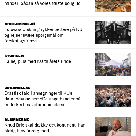
minder: Sådan så vores første bolig ud
ARBEJDSMILJØ
Forsvarsforskning rykker tættere på KU
og rejser svære spørgsmål om
forskningsfrihed
STUDIELIV
Få høj puls med KU til årets Pride
UDDANNELSE
Drastisk fald i ansøgninger til KU's
datauddannelser: »De unge handler på
en forkert mavefornemmelse«
ALUMNERNE
Knud Brix skal dække det kontinent, han
aldrig blev færdig med