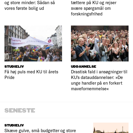
og store minder: Sådan så
tættere på KU og rejser
vores første bolig ud
svære spørgsmål om
forskningsfrihed
STUDIELIV
UDDANNELSE
Få høj puls med KU til årets
Drastisk fald i ansøgninger til
Pride
KU's datauddannelser: »De
unge handler på en forkert
mavefornemmelse«
SENESTE
STUDIELIV
Skæve gulve, små budgetter og store