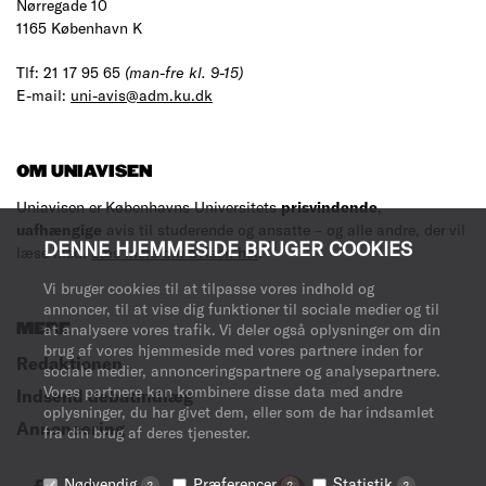
Nørregade 10
1165 København K
Tlf: 21 17 95 65
(man-fre kl. 9-15)
E-mail:
uni-avis@adm.ku.dk
OM UNIAVISEN
Uniavisen er Københavns Universitets
prisvindende
,
uafhængige
avis til studerende og ansatte – og alle andre, der vil
DENNE HJEMMESIDE BRUGER COOKIES
læse med.
Læs mere om avisen her
.
Vi bruger cookies til at tilpasse vores indhold og
annoncer, til at vise dig funktioner til sociale medier og til
MERE
at analysere vores trafik. Vi deler også oplysninger om din
brug af vores hjemmeside med vores partnere inden for
Redaktionen
sociale medier, annonceringspartnere og analysepartnere.
Vores partnere kan kombinere disse data med andre
Indsend debatindlæg
oplysninger, du har givet dem, eller som de har indsamlet
Annoncering
fra din brug af deres tjenester.
Nødvendig
Præferencer
Statistik
?
?
?