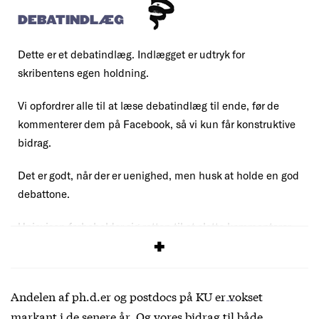
DEBATINDLÆG
Dette er et debatindlæg. Indlægget er udtryk for
skribentens egen holdning.
Vi opfordrer alle til at læse debatindlæg til ende, før de
kommenterer dem på Facebook, så vi kun får konstruktive
bidrag.
Det er godt, når der er uenighed, men husk at holde en god
debattone.
Uniavisen forbeholder sig retten til at slette kommentarer,
der overskrider vores
debatregler
.
Andelen af ph.d.er og postdocs på KU
er vokset
markant
i de senere år. Og vores bidrag til både