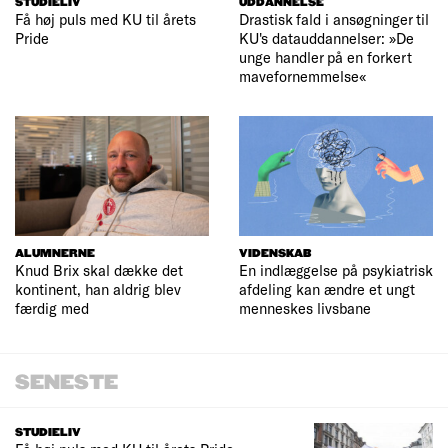
STUDIELIV
UDDANNELSE
Få høj puls med KU til årets
Drastisk fald i ansøgninger til
Pride
KU's datauddannelser: »De
unge handler på en forkert
mavefornemmelse«
ALUMNERNE
VIDENSKAB
Knud Brix skal dække det
En indlæggelse på psykiatrisk
kontinent, han aldrig blev
afdeling kan ændre et ungt
færdig med
menneskes livsbane
SENESTE
STUDIELIV