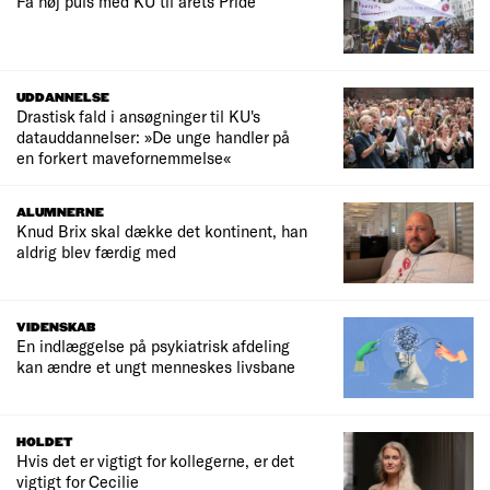
Få høj puls med KU til årets Pride
UDDANNELSE
Drastisk fald i ansøgninger til KU's
datauddannelser: »De unge handler på
en forkert mavefornemmelse«
ALUMNERNE
Knud Brix skal dække det kontinent, han
aldrig blev færdig med
VIDENSKAB
En indlæggelse på psykiatrisk afdeling
kan ændre et ungt menneskes livsbane
HOLDET
Hvis det er vigtigt for kollegerne, er det
vigtigt for Cecilie