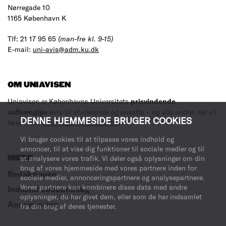
Nørregade 10
1165 København K
Tlf: 21 17 95 65
(man-fre kl. 9-15)
E-mail:
uni-avis@adm.ku.dk
OM UNIAVISEN
Uniavisen er Københavns Universitets
prisvindende
,
uafhængige
avis til studerende og ansatte – og alle andre, der vil
DENNE HJEMMESIDE BRUGER COOKIES
læse med.
Læs mere om avisen her
.
Vi bruger cookies til at tilpasse vores indhold og
annoncer, til at vise dig funktioner til sociale medier og til
MERE
at analysere vores trafik. Vi deler også oplysninger om din
brug af vores hjemmeside med vores partnere inden for
Redaktionen
sociale medier, annonceringspartnere og analysepartnere.
Vores partnere kan kombinere disse data med andre
Indsend debatindlæg
oplysninger, du har givet dem, eller som de har indsamlet
Annoncering
fra din brug af deres tjenester.