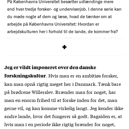
På Københavns Universitet besætter udlændinge mere
end hver tredje forsker- og underviserjob. I denne serie kan
du møde nogle af dem og læse, hvad de tænker om at
arbejde på Københavns Universitet: Hvordan er
arbejdskulturen her i forhold til de lande, de kommer fra?
Hvad har overrasket dem mest? Og hvordan vil de beskrive
deres danske kollegaer?
Jeg er vildt imponeret over den danske
. Hvis man er en ambitiøs forsker,
forskningskultur
kan man opnå rigtig meget her i Danmark. Tænk bare
på brødrene Willerslev. Brænder man for noget, har
man en enorm frihed til at forske inden for det, man
gerne vil, og kan komme virkelig langt. Jeg kender ikke
andre lande, hvor det fungerer så godt. Bagsiden er, at
hvis man i en periode ikke rigtig brænder for noget,