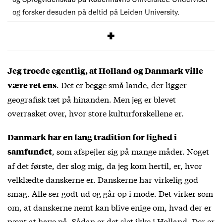
og forsker desuden på deltid på Leiden University.
/Bor i en lejlighed på Amager
Jeg troede egentlig, at Holland og Danmark ville
. Det er begge små lande, der ligger
være ret ens
geografisk tæt på hinanden. Men jeg er blevet
overrasket over, hvor store kulturforskellene er.
Danmark har en lang tradition for lighed i
, som afspejler sig på mange måder. Noget
samfundet
af det første, der slog mig, da jeg kom hertil, er, hvor
velklædte danskerne er. Danskerne har virkelig god
smag. Alle ser godt ud og går op i mode. Det virker som
om, at danskerne nemt kan blive enige om, hvad der er
pænt at have på. Sådan er det slet ikke i Holland. Der er