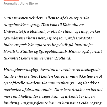
Journalist Signe Bjerre
Guus Kroonen veksler mellem to af de europæiske
tungebrækker-sprog. Han kom til Københavns
Universitet fra Holland for otte år siden, og i dag forsker
og underviser han i netop sprog som professor MSO i
indoeuropæisk komparativ lingvistik på Institut for
Nordiske Studier og Sprogvidenskab. Han er også fortsat
tilknyttet Leiden universitet i Holland.
Han oplever dagligt, hvordan de to ellers ret beslægtede
lande er forskellige. I
Leiden knapper man ikke lige en øl
op i officielle akademiske sammenhænge – og slet ikke i
nærheden af de studerende. Danskere drikker en hel del
mere end hollændere, siger han, og arbejdet er ingen
hindring. En gang glemte han, at han var i Leiden og tog