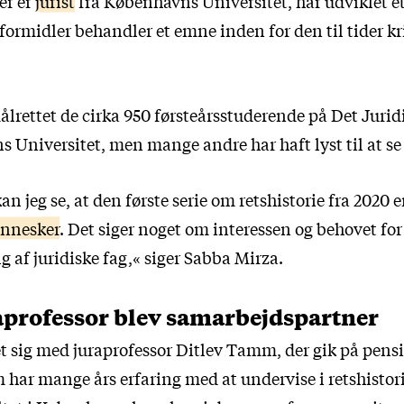
er er
jurist
fra Københavns Universitet, har udviklet e
formidler behandler et emne inden for den til tider kr
lrettet de cirka 950 førsteårsstuderende på Det Jurid
 Universitet, men mange andre har haft lyst til at s
n jeg se, at den første serie om retshistorie fra 2020 er
nnesker
. Det siger noget om interessen og behovet for
 af juridiske fag,« siger Sabba Mirza.
aprofessor blev samarbejdspartner
t sig med juraprofessor Ditlev Tamm, der gik på pensi
 har mange års erfaring med at undervise i retshistor