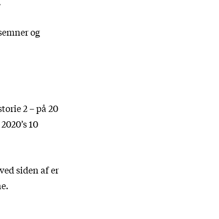
.
gsemner og
torie 2 – på 20
 2020’s 10
ved siden af er
ne.