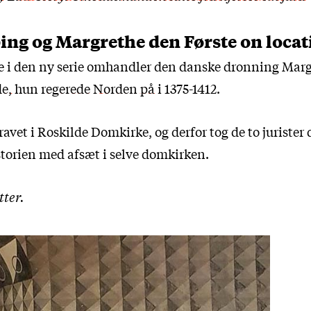
ing og Margrethe den Første on locat
e i den ny serie omhandler den danske dronning Marg
e, hun regerede Norden på
i 1375-1412.
avet i Roskilde Domkirke, og derfor tog de to jurister d
storien med afsæt i selve domkirken.
tter.