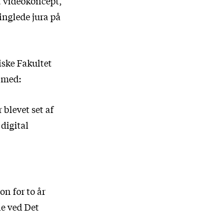
t videokoncept,
inglede jura på
iske Fakultet
e med:
 blevet set af
 digital
on for to år
ie ved Det