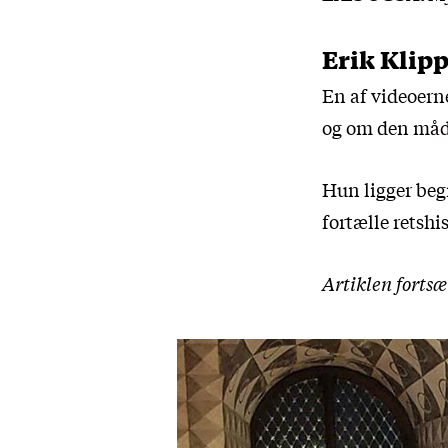
Erik Klipp
En af videoern
og om
den måd
Hun ligger begr
fortælle retshi
Artiklen fortsæ