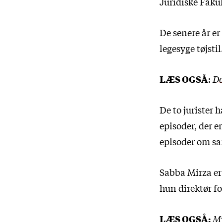
Juridiske Fakul
De senere år e
legesyge tøjstil
LÆS OGSÅ
:
Do
De to jurister 
episoder, der e
episoder om 
Sabba Mirza er 
hun direktør fo
LÆS OGSÅ:
My