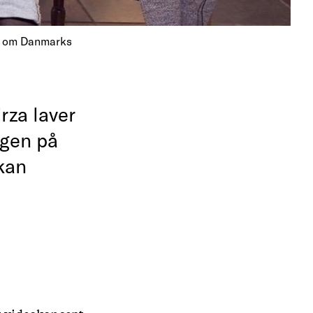
ne om Danmarks
rza laver
ngen på
 kan