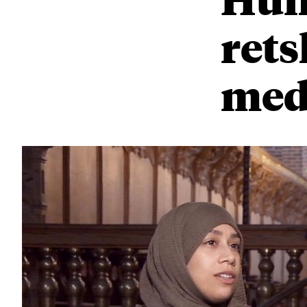
rets
med