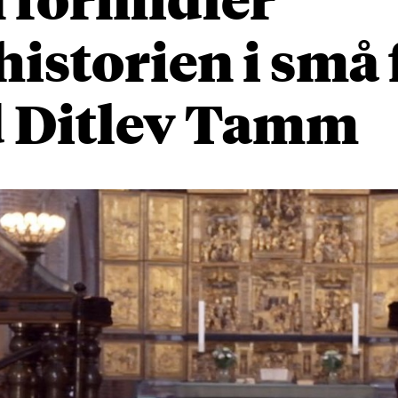
historien i små 
 Ditlev Tamm