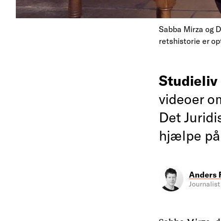
Sabba Mirza og D
retshistorie er o
Studieli
videoer o
Det Juridi
hjælpe på
Anders 
Journalist