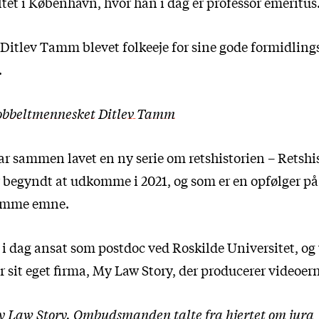
tet i København, hvor han i dag er professor emeritus
r Ditlev Tamm blevet folkeeje for sine gode formidlin
.
bbeltmennesket Ditlev Tamm
har sammen lavet en ny serie om retshistorien – Retshis
r begyndt at udkomme i 2021, og som er en opfølger på
samme emne.
i dag ansat som postdoc ved Roskilde Universitet, og 
r sit eget firma, My Law Story, der producerer videoer
 Law Story. Ombudsmanden talte fra hjertet om jura