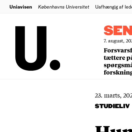
Uniavisen
Københavns Universitet
Uafhængig af led
SE
7. august, 20
Forsvars
tættere p
spørgsm
forsknin
23. marts, 20
STUDIELIV
Hun