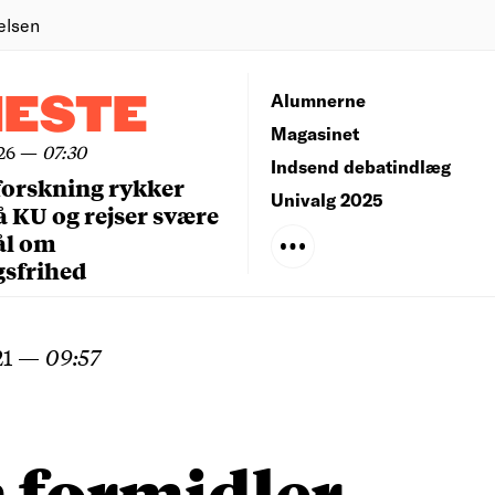
elsen
NESTE
Alumnerne
Magasinet
26
—
07:30
Indsend debatindlæg
forskning rykker
Univalg 2025
å KU og rejser svære
ål om
gsfrihed
21
—
09:57
 formidler