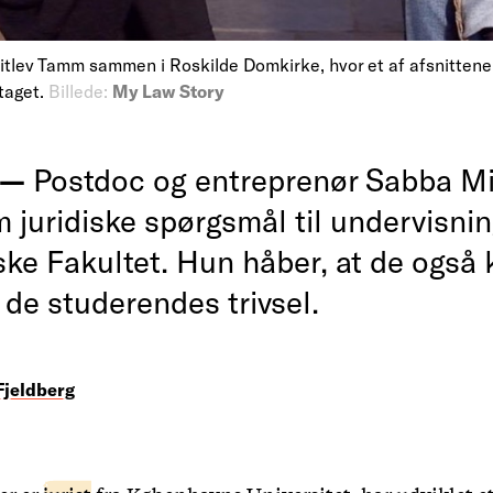
itlev Tamm sammen i Roskilde Domkirke, hvor et af afsnitte
ptaget.
Billede:
My Law Story
v —
Postdoc og entreprenør Sabba Mi
m juridiske spørgsmål til undervisni
ske Fakultet. Hun håber, at de også
 de studerendes trivsel.
Fjeldberg