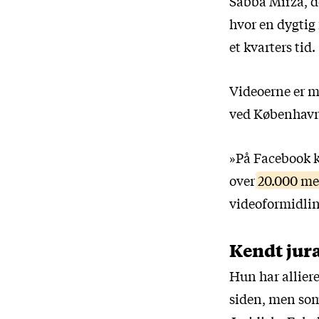
Sabba Mirza, d
hvor en dygtig 
et kvarters tid.
Videoerne er må
ved Københavns
»På Facebook ka
over
20.000 me
videoformidling
Kendt jur
Hun har alliere
siden, men som