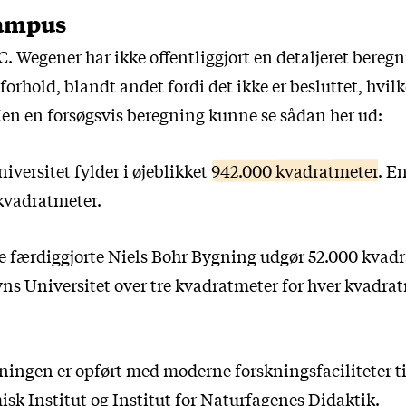
ampus
. Wegener har ikke offentliggjort en detaljeret beregn
forhold, blandt andet fordi det ikke er besluttet, hvilk
Men en forsøgsvis beregning kunne se sådan her ud:
versitet fylder i øjeblikket
942.000 kvadratmeter
. E
 kvadratmeter.
 færdiggjorte Niels Bohr Bygning udgør 52.000 kvadr
ns Universitet over tre kvadratmeter for hver kvadrat
ningen er opført med moderne forskningsfaciliteter ti
isk Institut og Institut for Naturfagenes Didaktik.