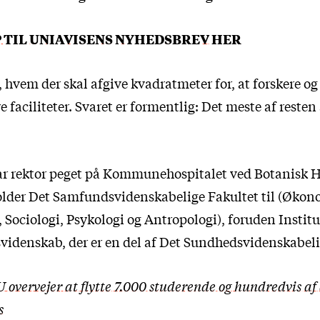
P TIL UNIAVISENS NYHEDSBREV HER
 hvem der skal afgive kvadratmeter for, at forskere og
e faciliteter. Svaret er formentlig: Det meste af resten
har rektor peget på Kommunehospitalet ved Botanisk 
older Det Samfundsvidenskabelige Fakultet til (Økon
Sociologi, Psykologi og Antropologi), foruden Institu
idenskab, der er en del af Det Sundhedsvidenskabeli
 overvejer at flytte 7.000 studerende og hundredvis af 
s