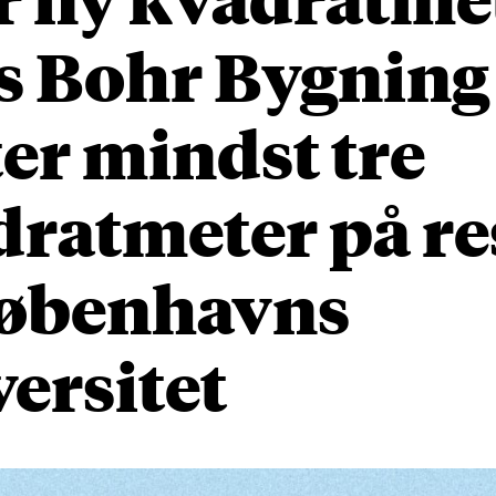
ls Bohr Bygning
er mindst tre
dratmeter på re
Københavns
ersitet