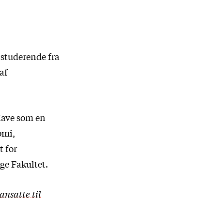
 studerende fra
 af
Have som en
omi,
t for
ge Fakultet.
ansatte til