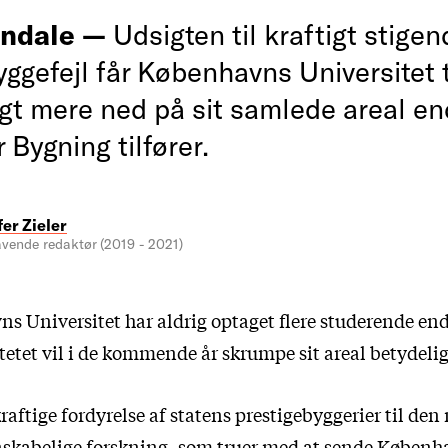
andale —
Udsigten til kraftigt stige
ggefejl får Københavns Universitet t
gt mere ned på sit samlede areal en
 Bygning tilfører.
fer Zieler
vende redaktør (2019 - 2021)
s Universitet har aldrig optaget flere studerende en
tetet vil i de kommende år skrumpe sit areal betydelig
aftige fordyrelse af statens prestigebyggerier til den 
skabelige forskning, som truer med at sende Københ