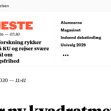
elsen
NESTE
Alumnerne
Magasinet
26
—
07:30
Indsend debatindlæg
forskning rykker
Univalg 2025
å KU og rejser svære
ål om
gsfrihed
2020
—
11:41
r ny kvadratme