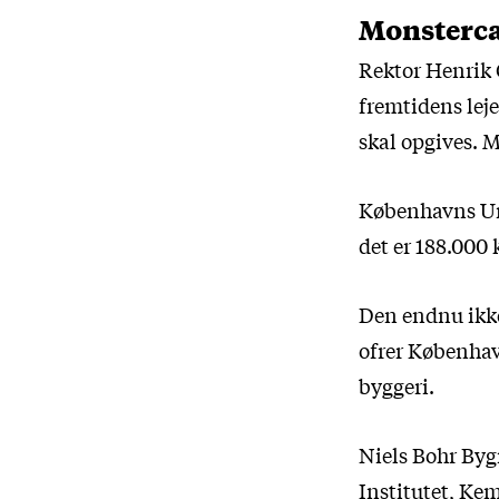
Monsterc
Rektor Henrik C
fremtidens leje
skal opgives. 
Københavns Uni
det er 188.000
Den endnu ikke
ofrer Københav
byggeri.
Niels Bohr Byg
Institutet, Kem