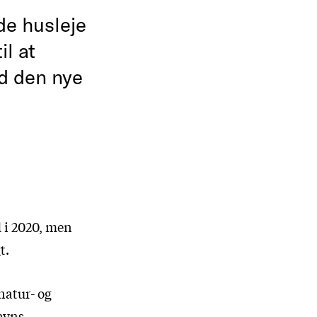
nde husleje
il at
d den nye
d i 2020, men
t.
natur- og
avns