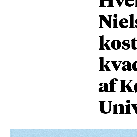
Nie
kost
kva
af 
Univ