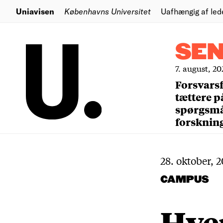
Uniavisen
Københavns Universitet
Uafhængig af led
SE
7. august, 20
Forsvars
tættere p
spørgsm
forsknin
28. oktober, 
CAMPUS
Hve