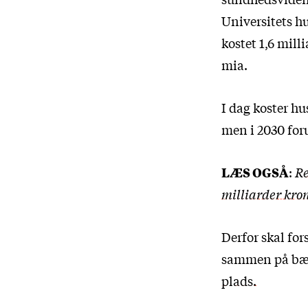
Universitets h
kostet 1,6 mill
mia.
I dag koster hu
men i 2030 foru
LÆS OGSÅ
:
Re
milliarder kro
Derfor skal fo
sammen på bæn
plads.