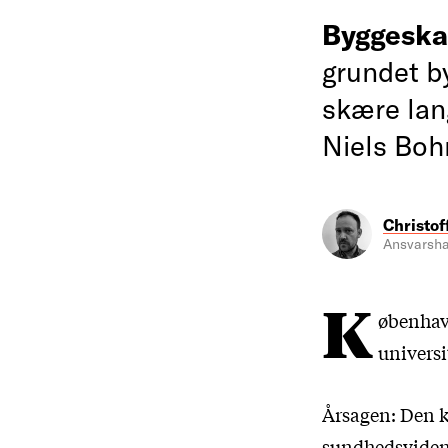
Byggesk
grundet by
skære lan
Niels Bohr
Christof
Ansvarsha
K
øbenhavn
universi
Årsagen: Den kr
sundhedsviden