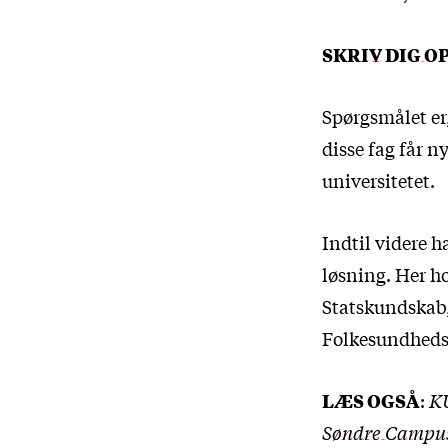
SKRIV DIG O
Spørgsmålet er,
disse fag får ny
universitetet.
Indtil videre 
løsning. Her h
Statskundskab, 
Folkesundhedsv
LÆS OGSÅ
:
KU
Søndre Campu