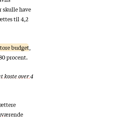
r skulle have
ttes til 4,2
store budget
,
 30 procent.
t koste over 4
tættere
nuværende