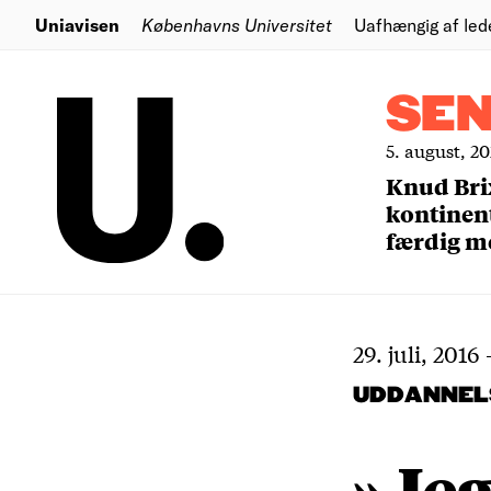
Uniavisen
Københavns Universitet
Uafhængig af led
SE
5. august, 2
Knud Bri
kontinent
færdig m
29. juli, 2016
UDDANNEL
»Jeg