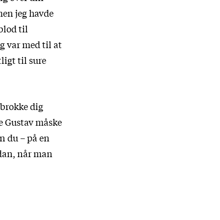
men jeg havde
blod til
g var med til at
igt til sure
 brokke dig
de Gustav måske
n du – på en
ådan, når man