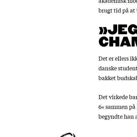
akademisk mod
brugt tid på at
»JEG
CHA
Det er ellers i
danske student
bakket budska
Det virkede ba
6« sammen på R
begyndte han a