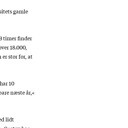
sitets gamle
3 timer finder
ver 18.000,
r stor for, at
 har 10
bare næste år,«
d lidt