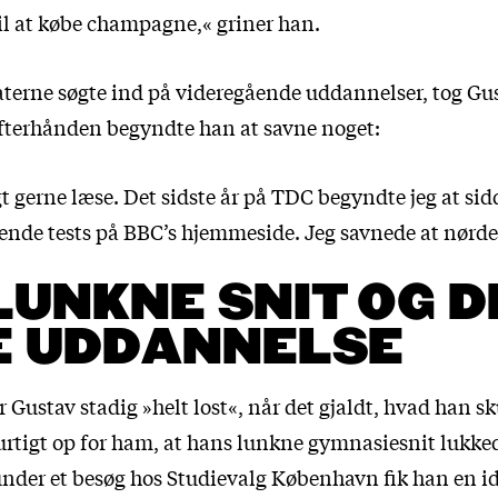
til at købe champagne,« griner han.
rne søgte ind på videregående uddannelser, tog Gust
terhånden begyndte han at savne noget:
igt gerne læse. Det sidste år på TDC begyndte jeg at sid
ende tests på BBC’s hjemmeside. Jeg savnede at nørd
LUNKNE SNIT OG 
E UDDANNELSE
 Gustav stadig »helt lost«, når det gjaldt, hvad han s
urtigt op for ham, at hans lunkne gymnasiesnit lukked
nder et besøg hos Studievalg København fik han en id