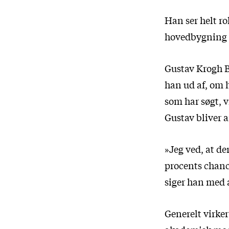
Han ser helt ro
hovedbygning 
Gustav Krogh B
han ud af, om 
som har søgt, v
Gustav bliver 
»Jeg ved, at de
procents chance
siger han med
Generelt virke