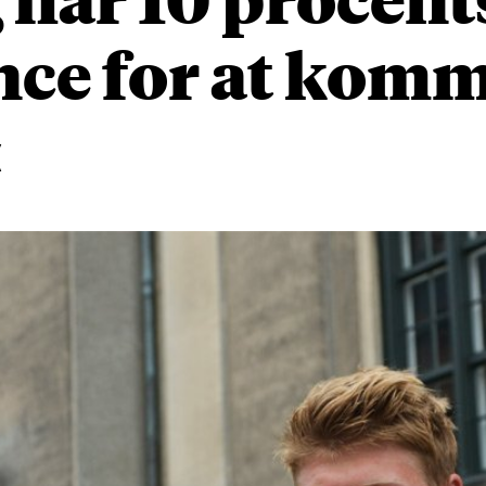
nce for at kom
«