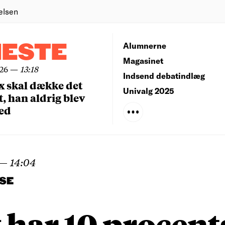
elsen
NESTE
Alumnerne
Magasinet
026
—
13:18
Indsend debatindlæg
x skal dække det
Univalg 2025
, han aldrig blev
ed
—
14:04
SE
 har 10 procent