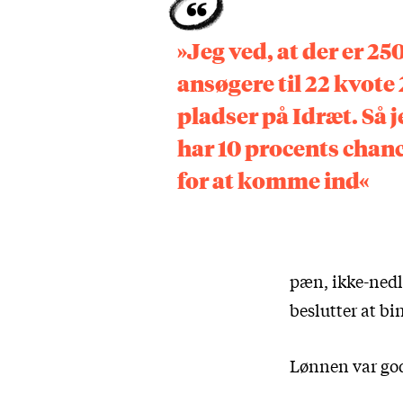
»Jeg ved, at der er 25
ansøgere til 22 kvote 
pladser på Idræt. Så j
har 10 procents chan
for at komme ind«
pæn, ikke-nedl
beslutter at bi
Lønnen var god