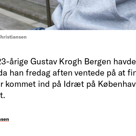
hristiansen
3-årige Gustav Krogh Bergen havd
da han fredag aften ventede på at fi
r kommet ind på Idræt på Københa
t.
nsen