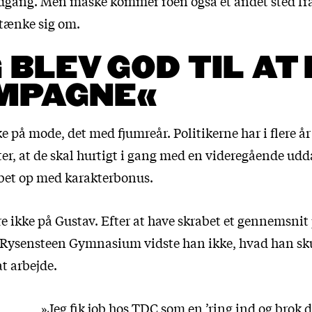
gang. Men måske kommer roen også et andet sted fra
 tænke sig om.
 BLEV GOD TIL AT
MPAGNE«
kke på mode, det med fjumreår. Politikerne har i flere år
er, at de skal hurtigt i gang med en videregående udd
bet op med karakterbonus.
re ikke på Gustav. Efter at have skrabet et gennemsni
ysensteen Gymnasium vidste han ikke, hvad han sku
t arbejde.
»Jeg fik job hos TDC som en ’ring ind og brok d