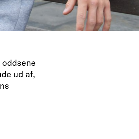
e oddsene
nde ud af,
vns