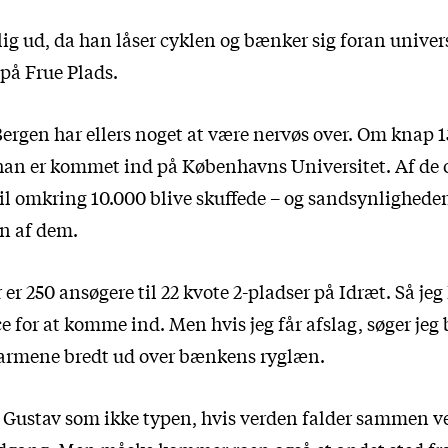
lig ud, da han låser cyklen og bænker sig foran univer
på Frue Plads.
ergen har ellers noget at være nervøs over. Om knap 1
han er kommet ind på Københavns Universitet. Af de o
il omkring 10.000 blive skuffede – og sandsynligheden e
an af dem.
r er 250 ansøgere til 22 kvote 2-pladser på Idræt. Så jeg
 for at komme ind. Men hvis jeg får afslag, søger jeg 
 armene bredt ud over bænkens ryglæn.
r Gustav som ikke typen, hvis verden falder sammen ve