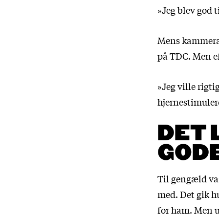
»Jeg blev god 
Mens kammerate
på TDC. Men ef
»Jeg ville rigt
hjernestimuler
DET 
GOD
Til gengæld var
med. Det gik h
for ham. Men u