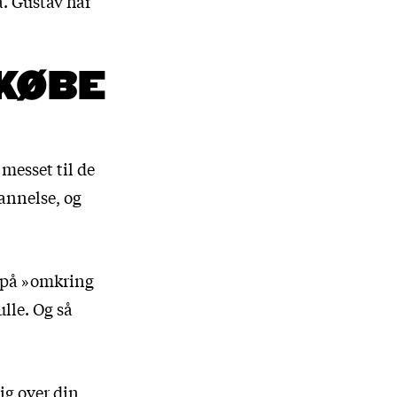
. Gustav har
 KØBE
 messet til de
annelse, og
t på »omkring
lle. Og så
ig over din