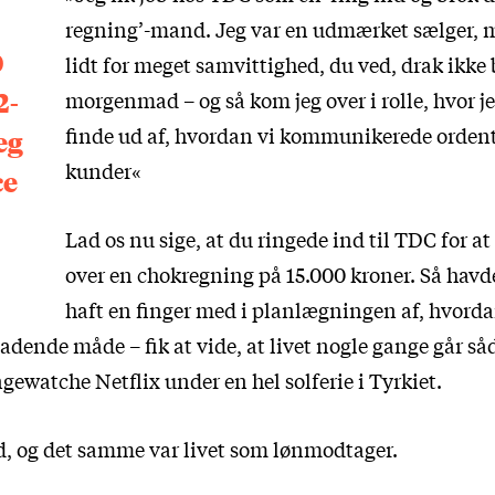
regning’-mand. Jeg var en udmærket sælger, 
0
lidt for meget samvittighed, du ved, drak ikke 
2-
morgenmad – og så kom jeg over i rolle, hvor je
finde ud af, hvordan vi kommunikerede ordentl
eg
kunder«
ce
Lad os nu sige, at du ringede ind til TDC for at
over en chokregning på 15.000 kroner. Så hav
haft en finger med i planlægningen af, hvorda
adende måde – fik at vide, at livet nogle gange går s
ngewatche Netflix under en hel solferie i Tyrkiet.
, og det samme var livet som lønmodtager.