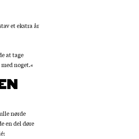
av et ekstra år
de at tage
e med noget.«
DEN
kulle nørde
e en del døre
é: