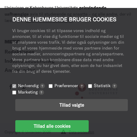
Uniavisen er Københavns Universitets
prisvindende
,
uafhængige
avis til studerende og ansatte – og alle andre, der vil
DENNE HJEMMESIDE BRUGER COOKIES
læse med.
Læs mere om avisen her
.
Vi bruger cookies til at tilpasse vores indhold og
annoncer, til at vise dig funktioner til sociale medier og til
MERE
at analysere vores trafik. Vi deler også oplysninger om din
brug af vores hjemmeside med vores partnere inden for
Redaktionen
sociale medier, annonceringspartnere og analysepartnere.
Vores partnere kan kombinere disse data med andre
Indsend debatindlæg
oplysninger, du har givet dem, eller som de har indsamlet
Annoncering
fra din brug af deres tjenester.
Nødvendig
Præferencer
Statistik
?
?
?
Marketing
?
Tillad valgte
Tillad alle cookies
Copyright © Uniavisen 2026
Data protection