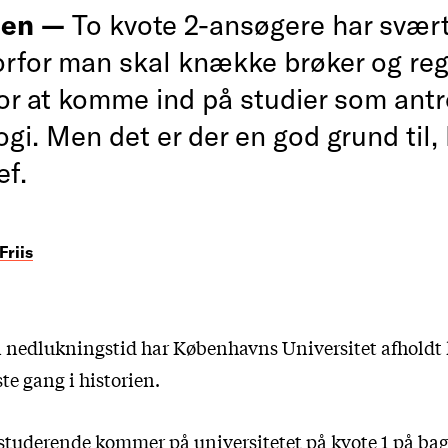
den —
To kvote 2-ansøgere har svært
vorfor man skal knække brøker og re
or at komme ind på studier som antr
gi. Men det er der en god grund til, 
ef.
Friis
en nedlukningstid har Københavns Universitet afholdt 
ste gang i historien.
 studerende kommer på universitetet på kvote 1 på ba