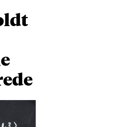
oldt
le
rede