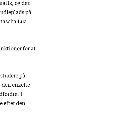
matik, og den
studieplads på
atascha Lua
unktioner for at
 studere på
af den enkelte
dfordret i
e efter den