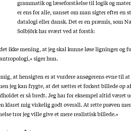
grammatik og læseforståelse til logik og mate
er ens for alle, uanset om man sigter efter en 
datalogi eller dansk. Det er en præmis, som N
Solbjörk har svært ved at forstå:
det ikke mening, at jeg skal kunne løse ligninger og f
antropologi,« siger hun.
r mig, at hensigten er at vurdere ansøgerens evne til at
men jeg kan frygte, at det sætter et forkert billede op 
dholdet er så bredt. Jeg har for eksempel altid været u
klaret mig virkelig godt overall. At rette prøven mer
lse tror jeg ville give et mere realistisk billede.«