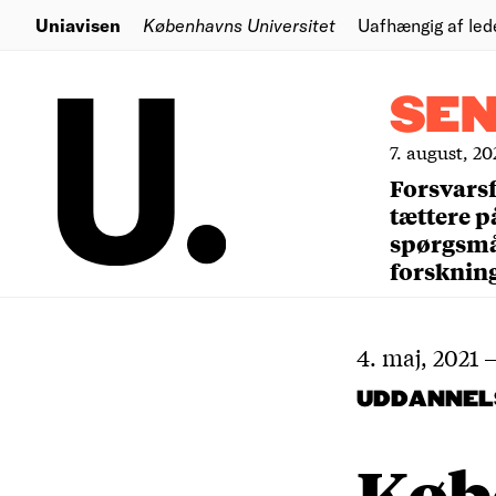
Uniavisen
Københavns Universitet
Uafhængig af led
SE
7. august, 20
Forsvars
tættere p
spørgsm
forsknin
4. maj, 2021
UDDANNEL
Køb