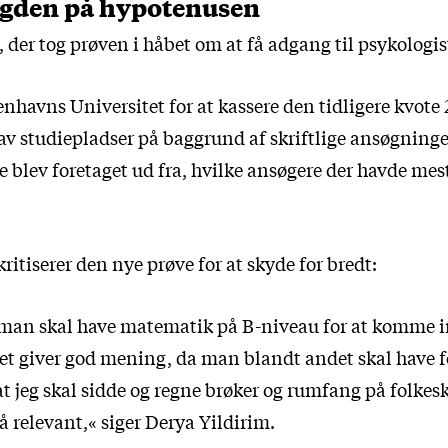
gden på hypotenusen
 der tog prøven i håbet om at få adgang til psykologist
nhavns Universitet for at kassere den tidligere kvote 
v studiepladser på baggrund af skriftlige ansøgninger
e blev foretaget ud fra, hvilke ansøgere der havde mes
itiserer den nye prøve for at skyde for bredt:
 man skal have matematik på B-niveau for at komme 
det giver god mening, da man blandt andet skal have fo
at jeg skal sidde og regne brøker og rumfang på folkes
å relevant,« siger Derya Yildirim.