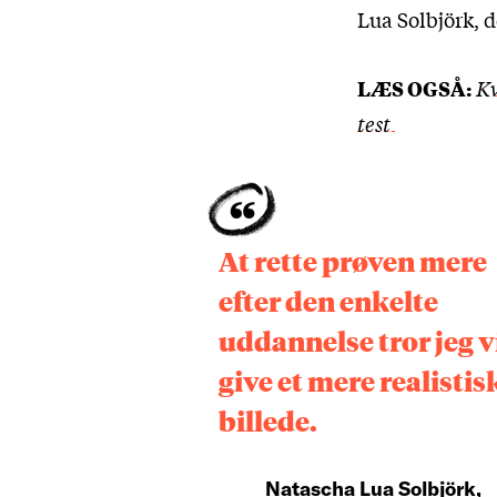
Lua Solbjörk, d
LÆS OGSÅ:
Kv
test
At rette prøven mere
efter den enkelte
uddannelse tror jeg v
give et mere realistis
billede.
Natascha Lua Solbjörk,