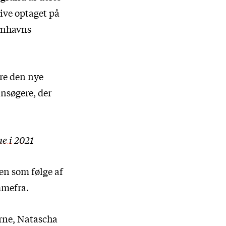
live optaget på
enhavns
øre den nye
ansøgere, der
e i 2021
en som følge af
mmefra.
erne, Natascha