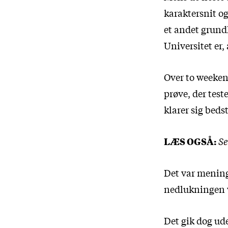
karaktersnit og
et andet grund
Universitet er,
Over to weeken
prøve, der test
klarer sig bedst
LÆS OGSÅ:
Se
Det var mening
nedlukningen v
Det gik dog ud