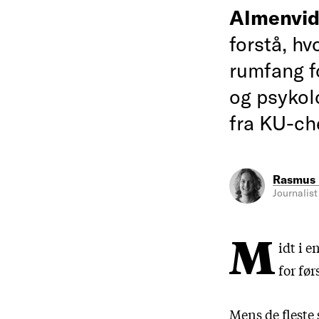
Almenvi
forstå, h
rumfang f
og psykolo
fra KU-ch
Rasmus 
Journalist
M
idt i 
for før
Mens de fleste