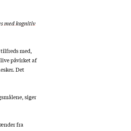
es med kognitiv
 tilfreds med,
live påvirket af
esker. Det
gsmålene, siger
pænder fra