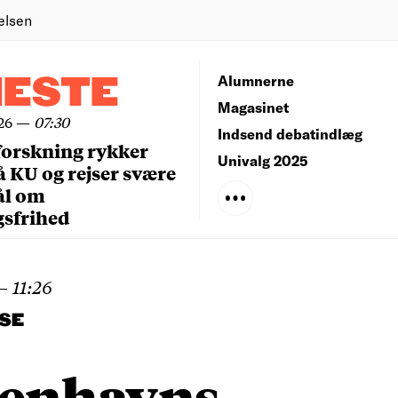
elsen
NESTE
Alumnerne
Magasinet
26
—
07:30
Indsend debatindlæg
forskning rykker
Univalg 2025
å KU og rejser svære
ål om
gsfrihed
—
11:26
SE
enhavns