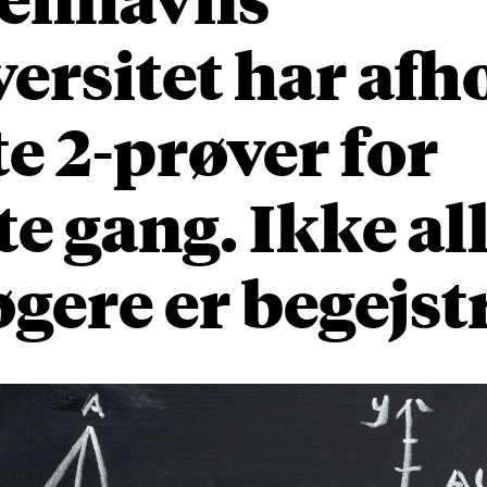
ersitet har afh
e 2-prøver for
te gang. Ikke al
gere er begejst