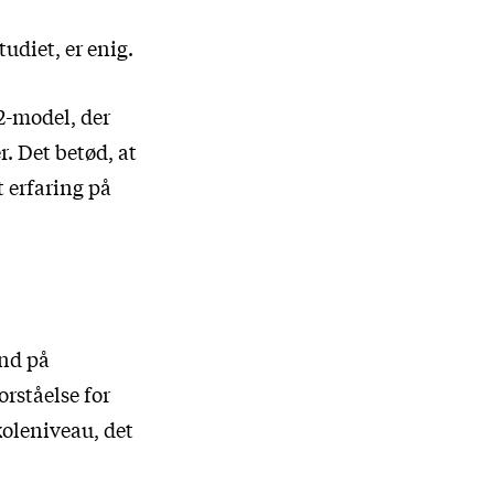
udiet, er enig.
2-model, der
. Det betød, at
t erfaring på
ind på
rståelse for
koleniveau, det