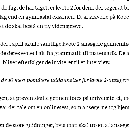
 de fag, de har taget, er kvote 2 for dem, der søger at b
lag end en gymnasial eksamen. Et af kravene på Køb
 at de skal bestå en ny vidensprøve.
der i april skulle samtlige kvote 2-ansøgere gennemf
ede deres evner i alt fra grammatik til matematik. De 
, bliver efterfølgende inviteret til et interview.
 de 10 mest populære uddannelser for kvote 2-ansøgern
en, at prøven skulle gennemføres på universitetet, m
ar der tale om en onlinetest, som ansøgerne tog hje
en de store gnidninger, hvis man skal tro en af ansøg