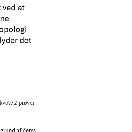
 ved at
gne
opologi
lyder det
kvote 2-prøver
ggrund af deres