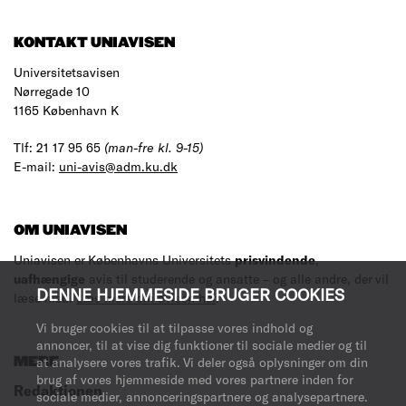
KONTAKT UNIAVISEN
Universitetsavisen
Nørregade 10
1165 København K
Tlf: 21 17 95 65
(man-fre kl. 9-15)
E-mail:
uni-avis@adm.ku.dk
OM UNIAVISEN
Uniavisen er Københavns Universitets
prisvindende
,
uafhængige
avis til studerende og ansatte – og alle andre, der vil
DENNE HJEMMESIDE BRUGER COOKIES
læse med.
Læs mere om avisen her
.
Vi bruger cookies til at tilpasse vores indhold og
annoncer, til at vise dig funktioner til sociale medier og til
MERE
at analysere vores trafik. Vi deler også oplysninger om din
brug af vores hjemmeside med vores partnere inden for
Redaktionen
sociale medier, annonceringspartnere og analysepartnere.