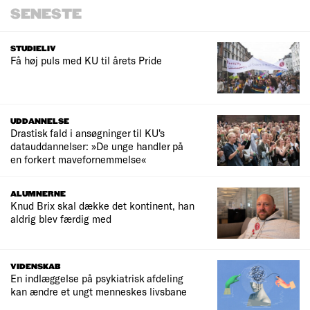
SENESTE
STUDIELIV
Få høj puls med KU til årets Pride
UDDANNELSE
Drastisk fald i ansøgninger til KU's
datauddannelser: »De unge handler på
en forkert mavefornemmelse«
ALUMNERNE
Knud Brix skal dække det kontinent, han
aldrig blev færdig med
VIDENSKAB
En indlæggelse på psykiatrisk afdeling
kan ændre et ungt menneskes livsbane