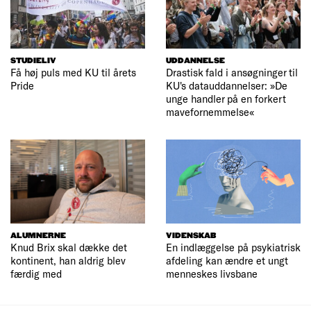
STUDIELIV
UDDANNELSE
Få høj puls med KU til årets
Drastisk fald i ansøgninger til
Pride
KU's datauddannelser: »De
unge handler på en forkert
mavefornemmelse«
ALUMNERNE
VIDENSKAB
Knud Brix skal dække det
En indlæggelse på psykiatrisk
kontinent, han aldrig blev
afdeling kan ændre et ungt
færdig med
menneskes livsbane