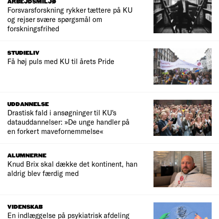
ARBEJDSMILJØ
Forsvarsforskning rykker tættere på KU
og rejser svære spørgsmål om
forskningsfrihed
STUDIELIV
Få høj puls med KU til årets Pride
UDDANNELSE
Drastisk fald i ansøgninger til KU's
datauddannelser: »De unge handler på
en forkert mavefornemmelse«
ALUMNERNE
Knud Brix skal dække det kontinent, han
aldrig blev færdig med
VIDENSKAB
En indlæggelse på psykiatrisk afdeling