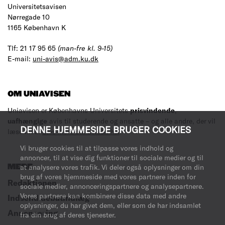
Universitetsavisen
Nørregade 10
1165 København K
Tlf: 21 17 95 65
(man-fre kl. 9-15)
E-mail:
uni-avis@adm.ku.dk
OM UNIAVISEN
Uniavisen er Københavns Universitets
prisvindende
,
uafhængige
avis til studerende og ansatte – og alle andre, der vil
DENNE HJEMMESIDE BRUGER COOKIES
læse med.
Læs mere om avisen her
.
Vi bruger cookies til at tilpasse vores indhold og
annoncer, til at vise dig funktioner til sociale medier og til
MERE
at analysere vores trafik. Vi deler også oplysninger om din
brug af vores hjemmeside med vores partnere inden for
Redaktionen
sociale medier, annonceringspartnere og analysepartnere.
Vores partnere kan kombinere disse data med andre
Indsend debatindlæg
oplysninger, du har givet dem, eller som de har indsamlet
Annoncering
fra din brug af deres tjenester.