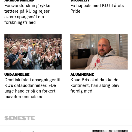
ARBEJDSMILJØ
STUDIELIV
Forsvarsforskning rykker
Få høj puls med KU til årets
tættere på KU og rejser
Pride
svære spørgsmål om
forskningsfrihed
UDDANNELSE
ALUMNERNE
Drastisk fald i ansøgninger til
Knud Brix skal dække det
KU's datauddannelser: »De
kontinent, han aldrig blev
unge handler på en forkert
færdig med
mavefornemmelse«
SENESTE