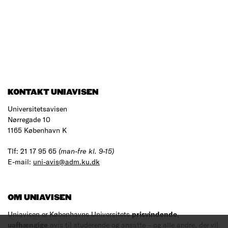
KONTAKT UNIAVISEN
Universitetsavisen
Nørregade 10
1165 København K
Tlf: 21 17 95 65
(man-fre kl. 9-15)
E-mail:
uni-avis@adm.ku.dk
OM UNIAVISEN
Uniavisen er Københavns Universitets
prisvindende
,
uafhængige
avis til studerende og ansatte – og alle andre, der vil