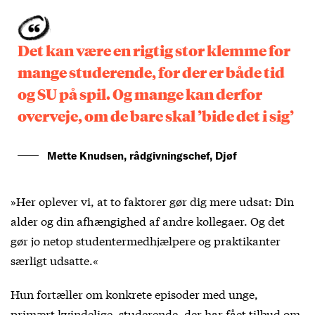
Det kan være en rigtig stor klemme for
mange studerende, for der er både tid
og SU på spil. Og mange kan derfor
overveje, om de bare skal ’bide det i sig’
Mette Knudsen, rådgivningschef, Djøf
»Her oplever vi, at to faktorer gør dig mere udsat: Din
alder og din afhængighed af andre kollegaer. Og det
gør jo netop studentermedhjælpere og praktikanter
særligt udsatte.«
Hun fortæller om konkrete episoder med unge,
primært kvindelige, studerende, der har fået tilbud om