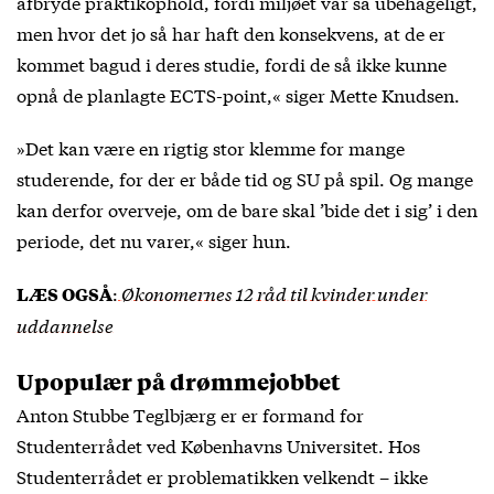
afbryde praktikophold, fordi miljøet var så ubehageligt,
men hvor det jo så har haft den konsekvens, at de er
kommet bagud i deres studie, fordi de så ikke kunne
opnå de planlagte ECTS-point,« siger Mette Knudsen.
»Det kan være en rigtig stor klemme for mange
studerende, for der er både tid og SU på spil. Og mange
kan derfor overveje, om de bare skal ’bide det i sig’ i den
periode, det nu varer,« siger hun.
:
Økonomernes 12 råd til kvinder under
LÆS OGSÅ
uddannelse
Upopulær på drømmejobbet
Anton Stubbe Teglbjærg er er formand for
Studenterrådet ved Københavns Universitet. Hos
Studenterrådet er problematikken velkendt – ikke