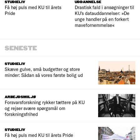
STUDIELIV
UDDANNELSE
Få høj puls med KU til årets
Drastisk fald i ansøgninger til
Pride
KU's datauddannelser: »De
unge handler på en forkert
mavefornemmelse«
SENESTE
STUDIELIV
Skæve gulve, små budgetter og store
minder: Sådan så vores første bolig ud
ARBEJDSMILJØ
Forsvarsforskning rykker tættere på KU
og rejser svære spørgsmål om
forskningsfrihed
STUDIELIV
Få høj puls med KU til årets Pride