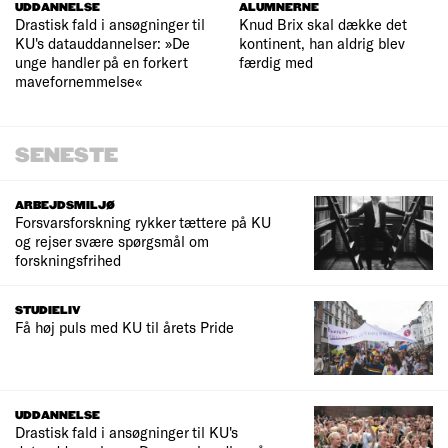
UDDANNELSE
ALUMNERNE
Drastisk fald i ansøgninger til
Knud Brix skal dække det
KU's datauddannelser: »De
kontinent, han aldrig blev
unge handler på en forkert
færdig med
mavefornemmelse«
SENESTE
ARBEJDSMILJØ
Forsvarsforskning rykker tættere på KU
og rejser svære spørgsmål om
forskningsfrihed
STUDIELIV
Få høj puls med KU til årets Pride
UDDANNELSE
Drastisk fald i ansøgninger til KU's