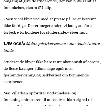
omgang at give de studerende, der kan blive ramt af
forsinkelser, ekstra SU-klip.
»Men vi vil blive ved med at presse på. Vi er bestemt
ikke færdige. Der er meget andet, vi kan gøre for at
forbedre forholdene for studerende,« siger hun.
Sådan påvirker corona studerende i andre
LÆS OGSÅ:
lande
Studerende bliver ikke bare ramt økonomisk af corona,
de fleste kæmper i disse dage også med
fjernundervisning og usikkerhed om kommende
eksamener.
Mai Villadsen opfordrer uddannelses- og
forskningsministeren til at sende et klart signal til
universiteterne om, at de ikke får »rap over nallerne«,