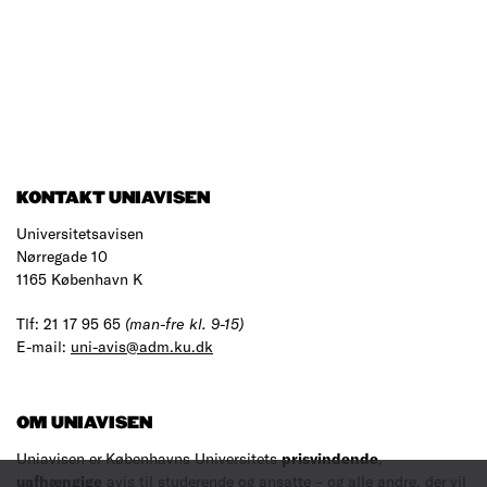
KONTAKT UNIAVISEN
Universitetsavisen
Nørregade 10
1165 København K
Tlf: 21 17 95 65
(man-fre kl. 9-15)
E-mail:
uni-avis@adm.ku.dk
OM UNIAVISEN
Uniavisen er Københavns Universitets
prisvindende
,
uafhængige
avis til studerende og ansatte – og alle andre, der vil