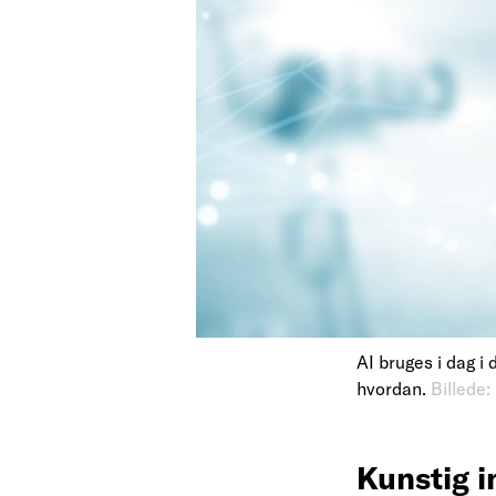
AI bruges i dag i
hvordan.
Billede:
Kunstig i