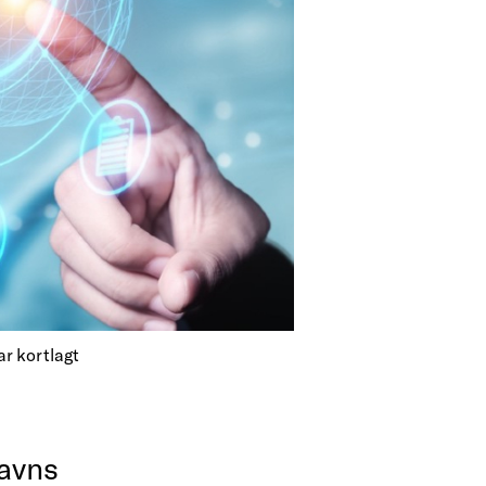
ar kortlagt
avns