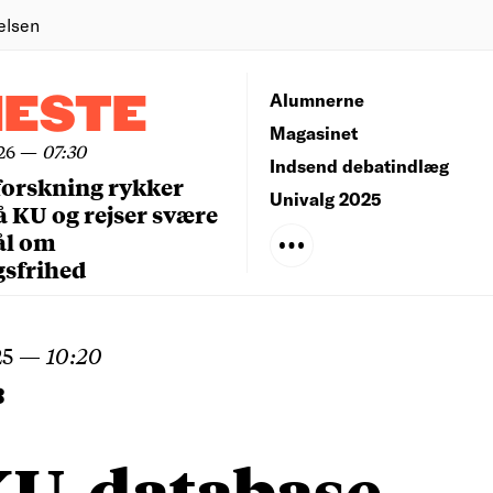
elsen
NESTE
Alumnerne
Magasinet
26
—
07:30
Indsend debatindlæg
forskning rykker
Univalg 2025
å KU og rejser svære
ål om
gsfrihed
25
—
10:20
B
KU-database