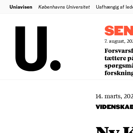
Uniavisen
Københavns Universitet
Uafhængig af led
SE
7. august, 20
Forsvars
tættere p
spørgsm
forsknin
14. marts, 20
VIDENSKA
Ny 