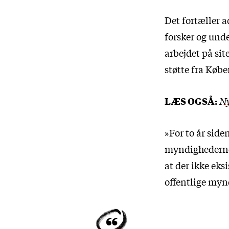
Det fortæller 
forsker og unde
arbejdet på sit
støtte fra Køb
LÆS OGSÅ:
Ny
»For to år side
myndighedernes
at der ikke eks
offentlige myn