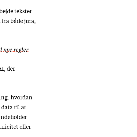
bejde tekster
fra både jura,
 nye regler
I, der
ing, hvordan
data til at
 indeholder
icitet eller