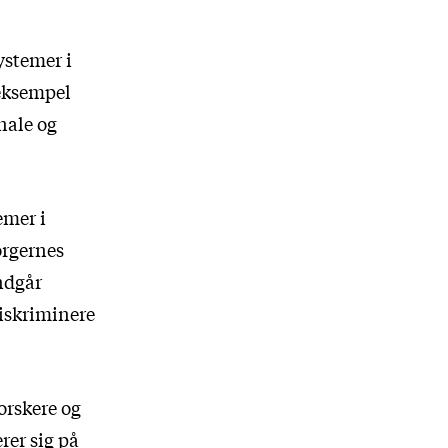
ystemer i
 eksempel
nale og
emer i
rgernes
ndgår
iskriminere
orskere og
rer sig på