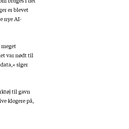
om bruges i det
ger er blevet
re nye AI-
e meget
et var nødt til
data,« siger
rktøj til gavn
ive klogere på,