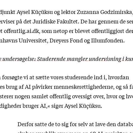
adjunkt Aysel Küçüksu og lektor Zuzanna Godzimirska
rviser på det Juridiske Fakultet. De har gennem de sen
et
offentlig.ai.dk
, som netop er blevet offentliggjort 
enhavns Universitet, Dreyers Fond og Illumfonden.
 undersøgelse: Studerende mangler undervisning i kuns
n forsøgte vi at sætte vores studerende ind i, hvordan
 brug af AI påvirker menneskerettighederne, og så fa
isterer nogen samlet offentlig oversigt over, hvor og h
digheder bruger AI,« siger Aysel Küçüksu.
Derfor satte de to sig for selv at lave den datab