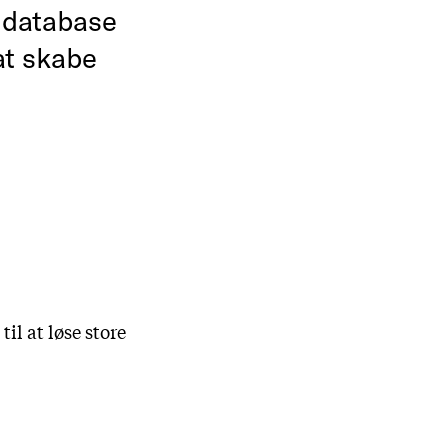
n database
 at skabe
il at løse store