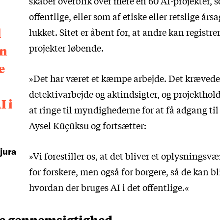
skaber overblik over mere en 60 AI-projekter, s
offentlige, eller som af etiske eller retslige årsa
l
lukket. Sitet er åbent for, at andre kan registre
projekter løbende.
en
e
»Det har været et kæmpe arbejde. Det kræved
detektivarbejde og aktindsigter, og projekthold
I i
at ringe til myndighederne for at få adgang til 
Aysel Küçüksu og fortsætter:
jura
»Vi forestiller os, at det bliver et oplysningsvæ
for forskere, men også for borgere, så de kan bl
hvordan der bruges AI i det offentlige.«
e gennemsigtighed