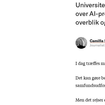
Universit
over AI-pr
overblik o
Camilla
Journalist
I dag træffes m
Det kan gøre be
samfundsudfor
Men det rejser 