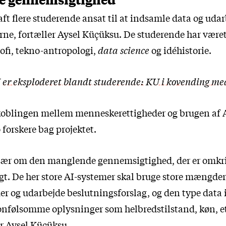
aft flere studerende ansat til at indsamle data og udar
ne, fortæller Aysel Küçüksu. De studerende har været 
sofi, tekno-antropologi,
data science
og idéhistorie.
 er eksploderet blandt studerende: KU i kovending med
 koblingen mellem menneskerettigheder og brugen af A
o forskere bag projektet.
især om den manglende gennemsigtighed, der er omkr
gt. De her store AI-systemer skal bruge store mængder 
er og udarbejde beslutningsforslag, og den type data
onfølsomme oplysninger som helbredstilstand, køn, etn
er Aysel Küçüksu.