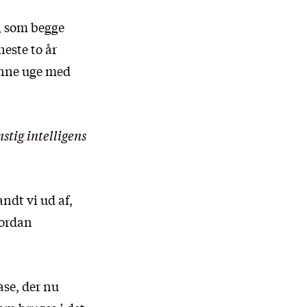
, som begge
este to år
denne uge med
tig intelligens
ndt vi ud af,
vordan
ase, der nu