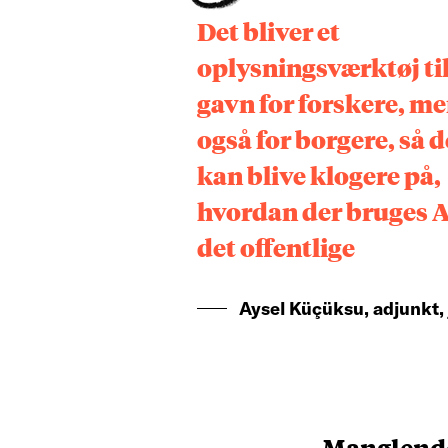
Det bliver et
oplysningsværktøj ti
gavn for forskere, m
også for borgere, så d
kan blive klogere på,
hvordan der bruges A
det offentlige
Aysel Küçüksu, adjunkt, 
Manglend