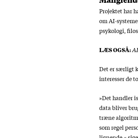
Projektet har h
om AI-systemer
psykologi, filo
LÆS OGSÅ:
AI
Det er særligt
interesser de t
»Det handler 
data bliver bru
træne algoritm
som regel pers
lignende,« sig