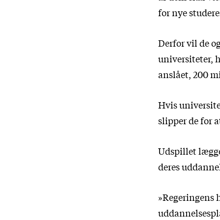
for nye studere
Derfor vil de o
universiteter, 
anslået, 200 m
Hvis universite
slipper de for
Udspillet lægge
deres uddannel
»Regeringens ho
uddannelsespla