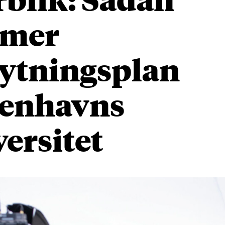
mer
lytningsplan
enhavns
ersitet