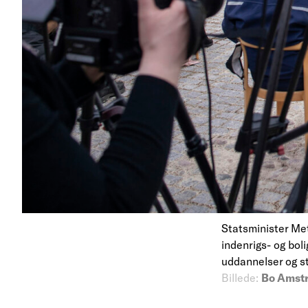
Statsminister Me
indenrigs- og bol
uddannelser og s
Billede:
Bo Amstr