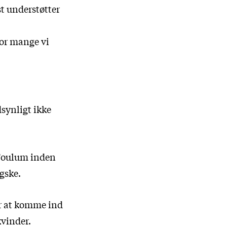
st understøtter
vor mange vi
synligt ikke
l Foulum inden
ngske.
or at komme ind
kvinder.