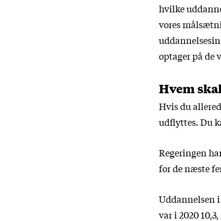
hvilke uddannel
vores målsætni
uddannelsesins
optager på de 
Hvem skal
Hvis du allere
udflyttes. Du 
Regeringen har 
for de næste fe
Uddannelsen i 
var i 2020 10,3