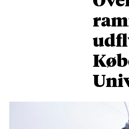
ram
udf
Køb
Univ