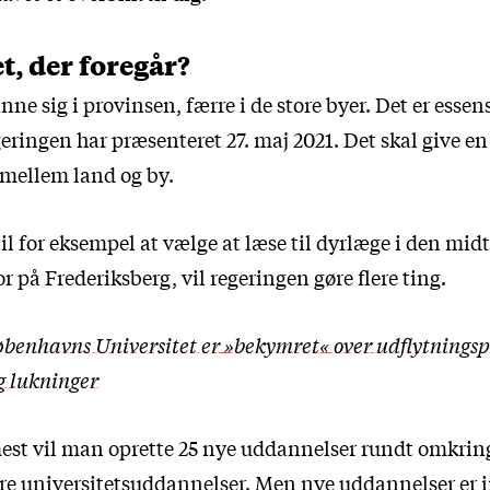
t, der foregår?
nne sig i provinsen, færre i de store byer. Det er essen
geringen har præsenteret 27. maj 2021. Det skal give en
ellem land og by.
til for eksempel at vælge at læse til dyrlæge i den mid
 på Frederiksberg, vil regeringen gøre flere ting.
benhavns Universitet er »bekymret« over udflytnings
g lukninger
est vil man oprette 25 nye uddannelser rundt omkring
re universitetsuddannelser. Men nye uddannelser er 