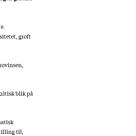
re
itetet, groft
provinsen,
ritisk blik på
matisk
lling til,