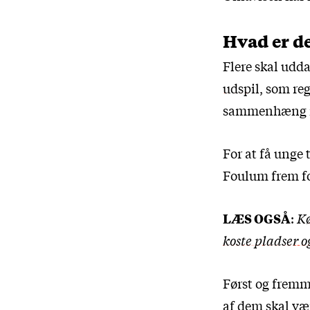
Hvad er de
Flere skal udda
udspil
, som re
sammenhæng m
For at få unge 
Foulum frem for
LÆS OGSÅ
:
Kø
koste pladser o
Først og fremm
af dem skal væ