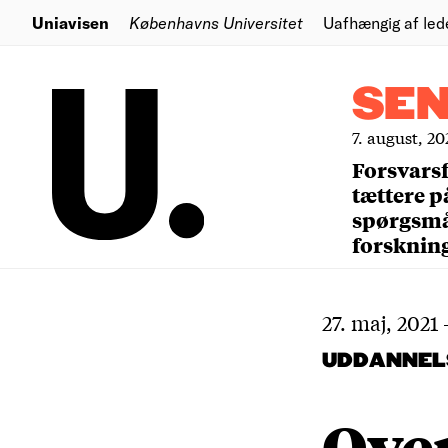
Uniavisen
Københavns Universitet
Uafhængig af led
SE
7. august, 20
Forsvars
tættere p
spørgsm
forsknin
27. maj, 2021
UDDANNEL
Ove