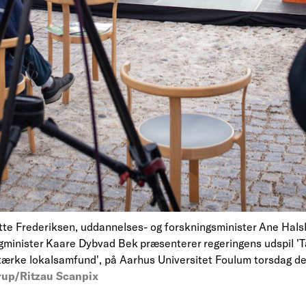
tte Frederiksen, uddannelses- og forskningsminister Ane Hal
igminister Kaare Dybvad Bek præsenterer regeringens udspil 'T
tærke lokalsamfund', på Aarhus Universitet Foulum torsdag de
up/Ritzau Scanpix