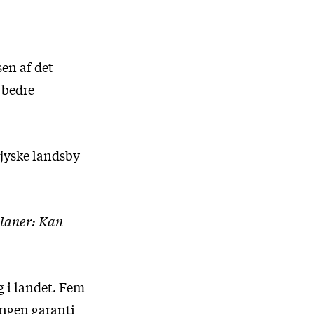
sen af det
 bedre
tjyske landsby
planer: Kan
 i landet. Fem
ingen garanti