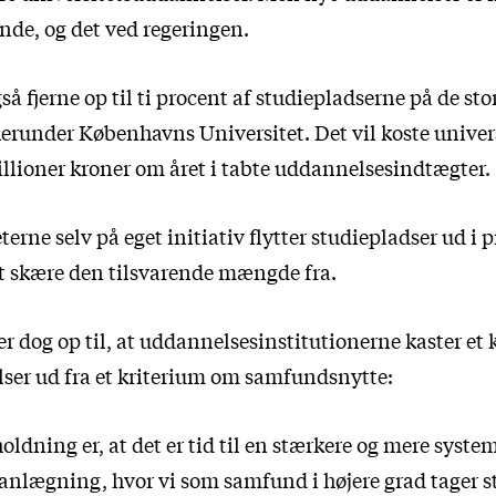
nde, og det ved regeringen.
gså fjerne op til ti procent af studiepladserne på de sto
herunder Københavns Universitet. Det vil koste univers
illioner kroner om året i tabte uddannelsesindtægter.
terne selv på eget initiativ flytter studiepladser ud i 
 at skære den tilsvarende mængde fra.
r dog op til, at uddannelsesinstitutionerne kaster et k
ser ud fra et kriterium om samfundsnytte:
ldning er, at det er tid til en stærkere og mere syste
nlægning, hvor vi som samfund i højere grad tager sti