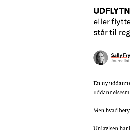
UDFLYTN
eller flyt
står til re
Sally Fr
Journalist
En ny uddannel
uddannelsesmul
Men hvad betyd
Uniavisen har la