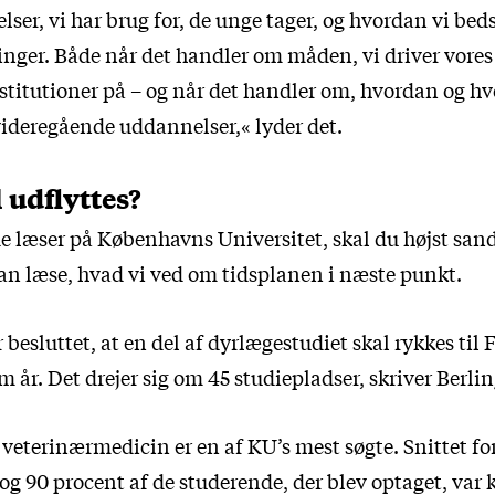
ser, vi har brug for, de unge tager, og hvordan vi bed
nger. Både når det handler om måden, vi driver vores
titutioner på – og når det handler om, hvordan og h
videregående uddannelser,« lyder det.
 udflyttes?
de læser på Københavns Universitet, skal du højst sand
kan læse, hvad vi ved om tidsplanen i næste punkt.
besluttet, at en del af dyrlægestudiet skal rykkes ti
m år. Det drejer sig om 45 studiepladser, skriver Berli
veterinærmedicin er en af KU’s mest søgte. Snittet f
, og 90 procent af de studerende, der blev optaget, var 