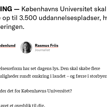
ING —
Københavns Universitet ska
te op til 3.500 uddannelsespladser, h
geringen.
ydenlund
Rasmus Friis
Journalist
sesreform har set dagens lys. Den skal skabe flere
igheder rundt omkring i landet – og færre i storbyer
er det for Københavns Universitet?
vet et overblik til dig.