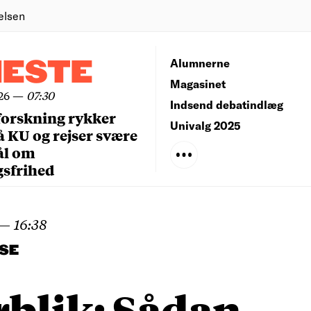
elsen
NESTE
Alumnerne
Magasinet
26
—
07:30
Indsend debatindlæg
forskning rykker
Univalg 2025
å KU og rejser svære
ål om
gsfrihed
—
16:38
SE
rblik: Sådan