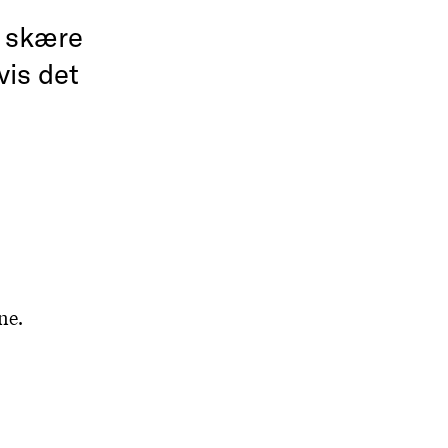
l skære
vis det
ne.