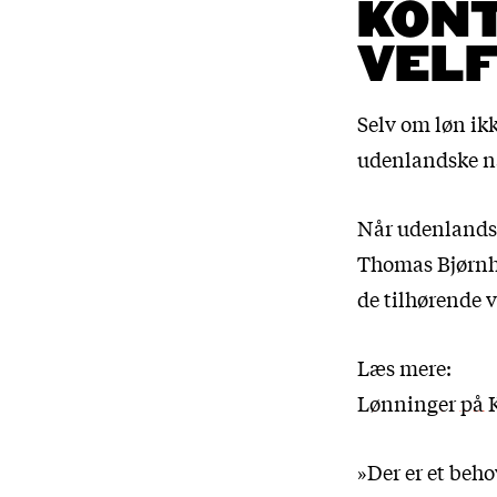
KON
VEL
Selv om løn ikk
udenlandske na
Når udenlandsk
Thomas Bjørnho
de tilhørende 
Læs mere:
Lønninger på 
»Der er et beho