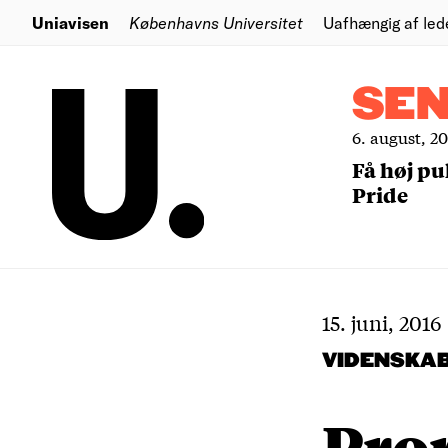
Uniavisen
Københavns Universitet
Uafhængig af led
SE
6. august, 2
Få høj pu
Pride
15. juni, 2016
VIDENSKA
Pror