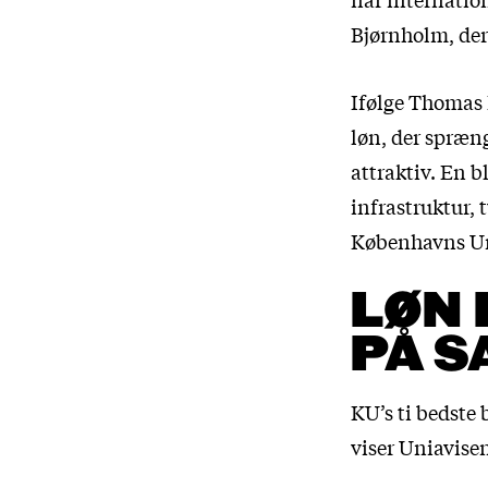
Bjørnholm, der
Ifølge Thomas B
løn, der spræn
attraktiv. En 
infrastruktur, 
Københavns Univ
LØN 
PÅ S
KU’s ti bedste 
viser Uniavise