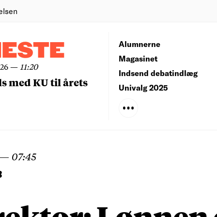
elsen
NESTE
Alumnerne
Magasinet
026
—
11:20
Indsend debatindlæg
ls med KU til årets
Univalg 2025
—
07:45
B
ektor: Lønnen 