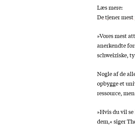
Læs mere:
De tjener mest
»Vores mest at
anerkendte for
schweiziske, ty
Nogle af de all
opbygge et univ
ressource, men
»Hvis du vil se
dem,« siger T