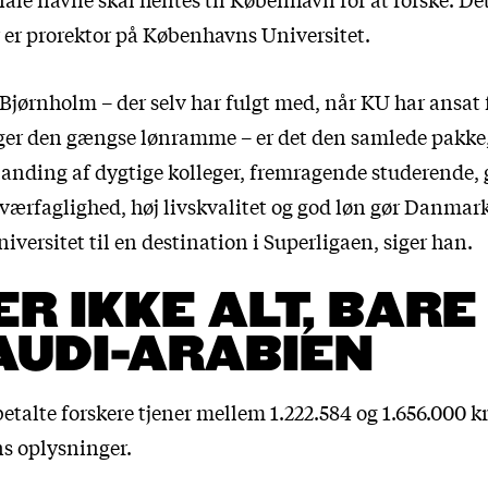
 er prorektor på Københavns Universitet.
jørnholm – der selv har fulgt med, når KU har ansat f
ger den gængse lønramme – er det den samlede pakke,
blanding af dygtige kolleger, fremragende studerende,
tværfaglighed, høj livskvalitet og god løn gør Danmar
ersitet til en destination i Superligaen, siger han.
ER IKKE ALT, BARE
AUDI-ARABIEN
betalte forskere tjener mellem 1.222.584 og 1.656.000 k
ns oplysninger.