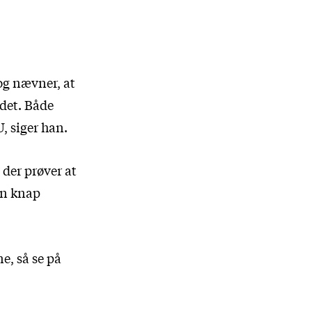
og nævner, at
det. Både
, siger han.
 der prøver at
 en knap
e, så se på