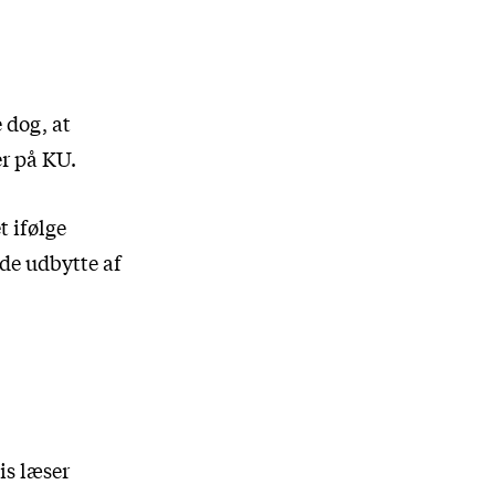
 dog, at
er på KU.
t ifølge
de udbytte af
is læser