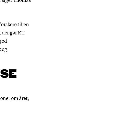
orskere til en
 der gør KU
 god
k og
 SE
roner om året,