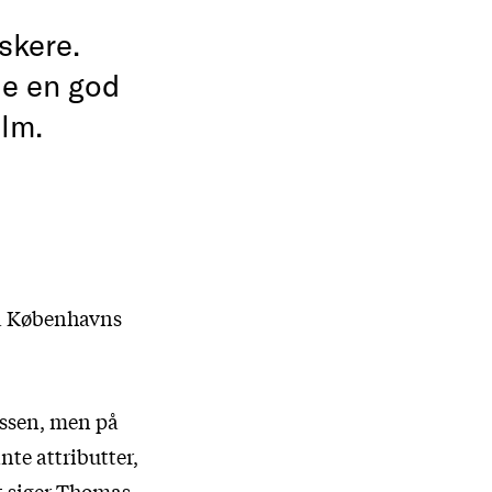
skere.
de en god
lm.
på Københavns
assen, men på
nte attributter,
et siger Thomas