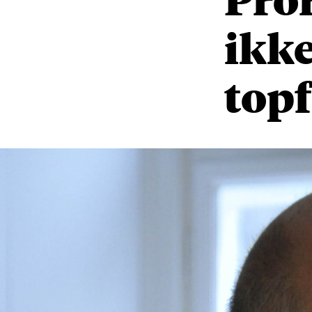
ikke
top