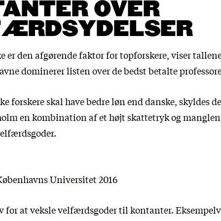
TANTER OVER
FÆRDSYDELSER
e er den afgørende faktor for topforskere, viser tallene
vne dominerer listen over de bedst betalte professor
e forskere skal have bedre løn end danske, skyldes de
lm en kombination af et højt skattetryk og manglen
velfærdsgoder.
Københavns Universitet 2016
v for at veksle velfærdsgoder til kontanter. Eksempelv