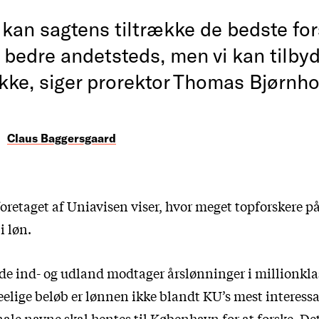
kan sagtens tiltrække de bedste for
 bedre andetsteds, men vi kan tilby
kke, siger prorektor Thomas Bjørnho
Claus Baggersgaard
foretaget af Uniavisen viser, hvor meget topforskere 
i løn.
åde ind- og udland modtager årslønninger i millionkl
eelige beløb er lønnen ikke blandt KU’s mest interessa
nale navne skal hentes til København for at forske. D