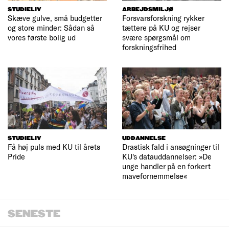
STUDIELIV
ARBEJDSMILJØ
Skæve gulve, små budgetter
Forsvarsforskning rykker
og store minder: Sådan så
tættere på KU og rejser
vores første bolig ud
svære spørgsmål om
forskningsfrihed
STUDIELIV
UDDANNELSE
Få høj puls med KU til årets
Drastisk fald i ansøgninger til
Pride
KU's datauddannelser: »De
unge handler på en forkert
mavefornemmelse«
SENESTE