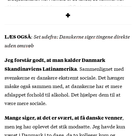
Hvad har overrasket dem mest? Og hvordan vil de beskrive
deres danske kollegaer?
:
Set udefra: Danskerne siger tingene direkte
LÆS OGSÅ
uden omsvøb
Jeg forstår godt, at man kalder Danmark
. Sammenlignet med
Skandinaviens Latinamerika
svenskerne er danskere ekstremt sociale. Det hænger
måske også sammen med, at danskerne har et mere
afslappet forhold til alkohol. Det hjælper dem til at
være mere sociale.
,
Mange siger, at det er svært, at få danske venner
men jeg har oplevet det stik modsatte. Jeg havde kun
været i Danmark i to dage, da to kolleger kom og