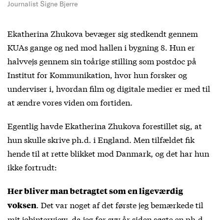
Journalist Signe Bjerre
Ekatherina Zhukova bevæger sig stedkendt gennem
KUAs gange og ned mod hallen i bygning 8. Hun er
halvvejs gennem sin toårige stilling som postdoc på
Institut for Kommunikation, hvor hun forsker og
underviser i, hvordan film og digitale medier er med til
at ændre vores viden om fortiden.
Egentlig havde Ekatherina Zhukova forestillet sig, at
hun skulle skrive ph.d. i England. Men tilfældet fik
hende til at rette blikket mod Danmark, og det har hun
ikke fortrudt:
Her bliver man betragtet som en ligeværdig
. Det var noget af det første jeg bemærkede til
voksen
mit jobinterview, da jeg for syv år siden søgte en ph.d.-