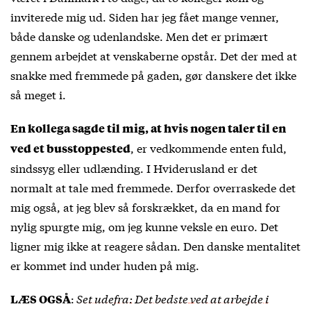
inviterede mig ud. Siden har jeg fået mange venner,
både danske og udenlandske. Men det er primært
gennem arbejdet at venskaberne opstår. Det der med at
snakke med fremmede på gaden, gør danskere det ikke
så meget i.
En kollega sagde til mig, at hvis nogen taler til en
, er vedkommende enten fuld,
ved et busstoppested
sindssyg eller udlænding. I Hviderusland er det
normalt at tale med fremmede. Derfor overraskede det
mig også, at jeg blev så forskrækket, da en mand for
nylig spurgte mig, om jeg kunne veksle en euro. Det
ligner mig ikke at reagere sådan. Den danske mentalitet
er kommet ind under huden på mig.
:
Set udefra: Det bedste ved at arbejde i
LÆS OGSÅ