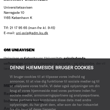
Universitetsavisen
Nørregade 10
1165 København K
Tlf: 21 17 95 65
(man-fre kl. 9-15)
E-mail:
uni-avis@adm.ku.dk
OM UNIAVISEN
Uniavisen er Københavns Universitets
prisvindende
,
uafhængige
avis til studerende og ansatte – og alle andre, der vil
DENNE HJEMMESIDE BRUGER COOKIES
læse med.
Læs mere om avisen her
.
Vi bruger cookies til at tilpasse vores indhold og
annoncer, til at vise dig funktioner til sociale medier og til
MERE
at analysere vores trafik. Vi deler også oplysninger om din
brug af vores hjemmeside med vores partnere inden for
Redaktionen
sociale medier, annonceringspartnere og analysepartnere.
Vores partnere kan kombinere disse data med andre
Indsend debatindlæg
oplysninger, du har givet dem, eller som de har indsamlet
Annoncering
fra din brug af deres tjenester.