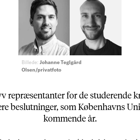
Billede:
Johanne Teglgård
Olsen/privatfoto
yv repræsentanter for de studerende 
ære beslutninger, som Københavns Unive
kommende år.