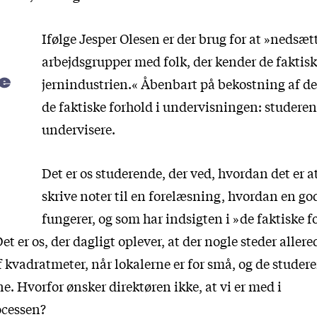
Ifølge Jesper Olesen er der brug for at »nedsæt
arbejdsgrupper med folk, der kender de faktisk
ke
jernindustrien.« Åbenbart på bekostning af d
de faktiske forhold i undervisningen: studere
undervisere.
Det er os studerende, der ved, hvordan det er a
skrive noter til en forelæsning, hvordan en go
fungerer, og som har indsigten i »de faktiske f
Det er os, der dagligt oplever, at der nogle steder aller
 kvadratmeter, når lokalerne er for små, og de studer
. Hvorfor ønsker direktøren ikke, at vi er med i
ocessen?