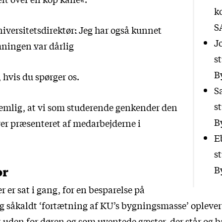
k
S
iversitetsdirektør: Jeg har også kunnet
J
ningen var dårlig
s
B
 hvis du spørger os.
S
s
emlig, at vi som studerende genkender den
B
ver præsenteret af medarbejderne i
E
s
B
or
er er sat i gang, for en besparelse på
og såkaldt ‘fortætning af KU’s bygningsmasse’ oplever
t uden for døren og som uventede gæster, der står og b