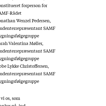
onstitueret forperson for
AMF-Rådet
onathan Wenzel Pedersen,
tudenterrepræsentant SAMF
ygningsfølgegruppe
arah Valentina Møller,
tudenterrepræsentant SAMF
ygningsfølgegruppe
bbe Lykke Christoffersen,
tudenterrepræsentant SAMF
ygningsfølgegruppe
 vi os, som
anker på, ind