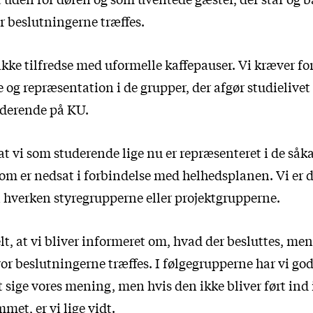
r beslutningerne træffes.
s ikke tilfredse med uformelle kaffepauser. Vi kræver f
og repræsentation i de grupper, der afgør studielivet 
derende på KU.
t vi som studerende lige nu er repræsenteret i de såk
som er nedsat i forbindelse med helhedsplanen. Vi er 
i hverken styregrupperne eller projektgrupperne.
lt, at vi bliver informeret om, hvad der besluttes, men
or beslutningerne træffes. I følgegrupperne har vi go
 sige vores mening, men hvis den ikke bliver ført ind 
et, er vi lige vidt.