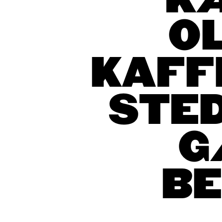
K
O
KAFFE
STED
G
B