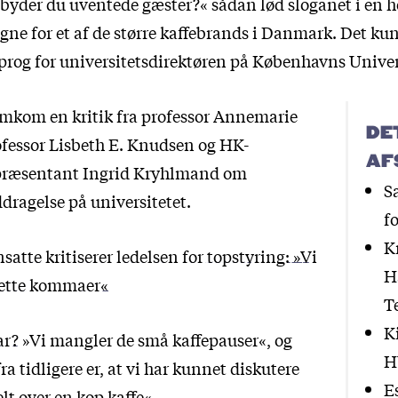
 byder du uventede gæster?« sådan lød sloganet i en
e for et af de større kaffebrands i Danmark. Det ku
sprog for universitetsdirektøren på Københavns Univer
emkom en kritik
fra professor Annemarie
DE
ofessor Lisbeth E. Knudsen og HK-
AF
epræsentant Ingrid Kryhlmand om
S
ragelse på universitetet.
f
K
satte kritiserer ledelsen for topstyring: »Vi
H
 rette kommaer«
T
K
ar?
»Vi mangler de små kaffepauser«, og
H
ra tidligere er, at vi har kunnet diskutere
E
t over en kop kaffe«.