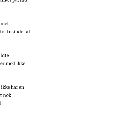
ormel
for tusinder af
aldte
derimod ikke
 ikke har en
dt nok
i