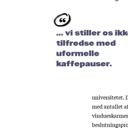
… vi stiller os ik
tilfredse med
uformelle
kaffepauser.
universitetet. 
med antallet af
vindueskarmene
beslutningspr