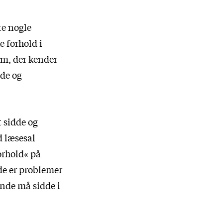
te nogle
e forhold i
em, der kender
nde og
t sidde og
d læsesal
orhold« på
ede er problemer
ende må sidde i