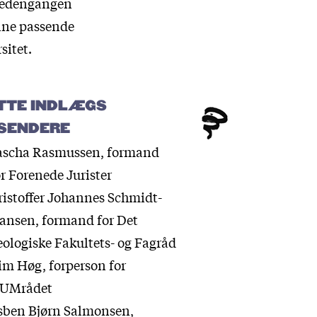
 hedengangen
nne passende
sitet.
TTE INDLÆGS
SENDERE
ascha Rasmussen, formand
or Forenede Jurister
ristoffer Johannes Schmidt-
ansen, formand for Det
eologiske Fakultets- og Fagråd
im Høg, forperson for
UMrådet
sben Bjørn Salmonsen,