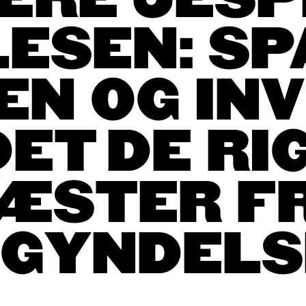
ÆRE JESP
LESEN: SP
N OG INV
ET DE RI
ÆSTER F
EGYNDELS