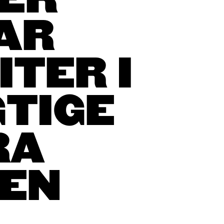
ER
AR
ITER I
GTIGE
RA
EN