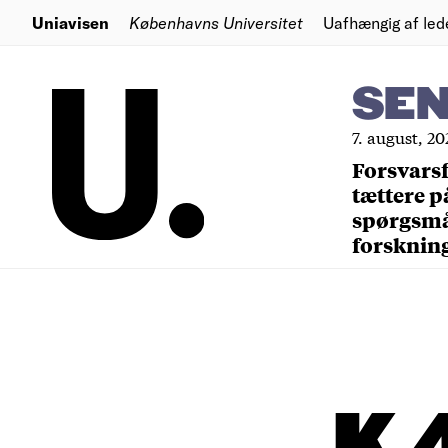
Uniavisen
Københavns Universitet
Uafhængig af led
SE
7. august, 20
Forsvars
tættere p
spørgsm
forsknin