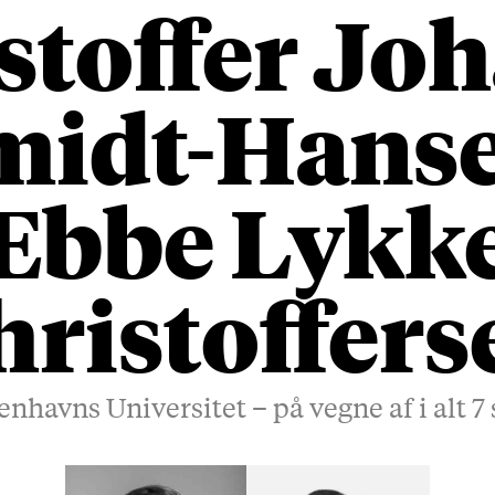
stoffer Jo
midt-Hanse
Ebbe Lykk
hristoffers
havns Universitet – på vegne af i alt 7