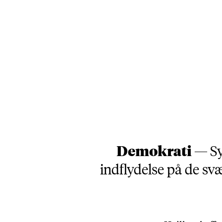
Demokrati —
S
indflydelse på de sv