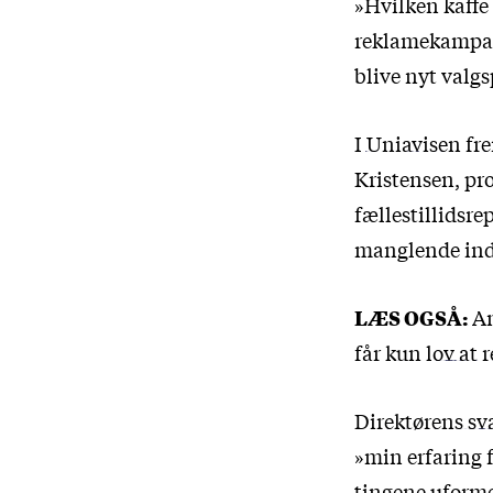
»Hvilken kaffe
reklamekampagn
blive nyt valg
I Uniavisen fr
Kristensen, pr
fællestillidsr
manglende indd
LÆS OGSÅ:
An
får kun lov at
Direktørens sv
»min erfaring f
tingene uformel