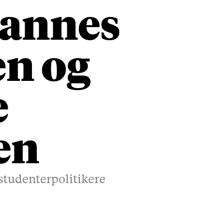
hannes
n og
e
en
 studenterpolitikere