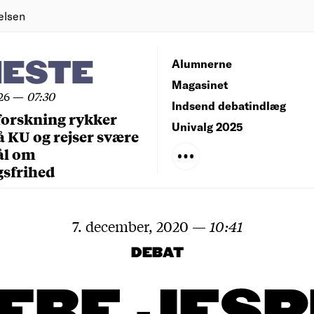
elsen
NESTE
Alumnerne
Magasinet
26
—
07:30
Indsend debatindlæg
forskning rykker
Univalg 2025
å KU og rejser svære
ål om
gsfrihed
7. december, 2020
—
10:41
DEBAT