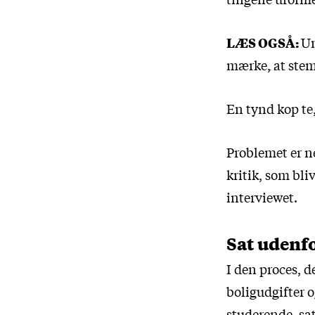
LÆS OGSÅ:
Un
mærke, at stem
En tynd kop te,
Problemet er n
kritik, som bli
interviewet.
Sat udenf
I den proces, d
boligudgifter 
studerende, sa