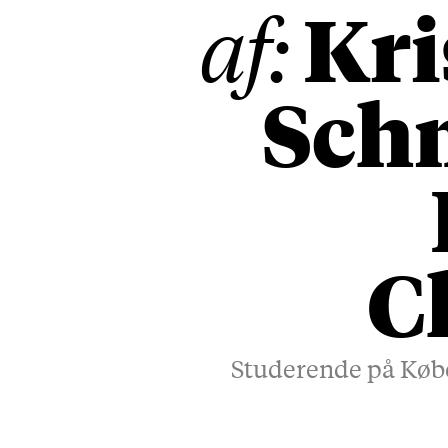
Kri
af:
Sch
C
Studerende på Køben