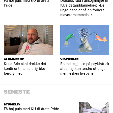
Få høj puls med KU til årets
Drastisk fald i ansøgninger til
Pride
KU's datauddannelser: »De
unge handler på en forkert
mavefornemmelse«
ALUMNERNE
VIDENSKAB
Knud Brix skal dække det
En indlæggelse på psykiatrisk
kontinent, han aldrig blev
afdeling kan ændre et ungt
færdig med
menneskes livsbane
SENESTE
STUDIELIV
Få høj puls med KU til årets Pride