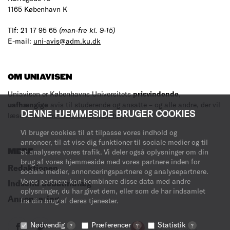
1165 København K
Tlf: 21 17 95 65
(man-fre kl. 9-15)
E-mail:
uni-avis@adm.ku.dk
OM UNIAVISEN
Uniavisen er Københavns Universitets
prisvindende
,
uafhængige
avis til studerende og ansatte – og alle andre, der vil
DENNE HJEMMESIDE BRUGER COOKIES
læse med.
Læs mere om avisen her
.
Vi bruger cookies til at tilpasse vores indhold og
annoncer, til at vise dig funktioner til sociale medier og til
at analysere vores trafik. Vi deler også oplysninger om din
MERE
brug af vores hjemmeside med vores partnere inden for
Redaktionen
sociale medier, annonceringspartnere og analysepartnere.
Vores partnere kan kombinere disse data med andre
Indsend debatindlæg
oplysninger, du har givet dem, eller som de har indsamlet
Annoncering
fra din brug af deres tjenester.
Nødvendig
Præferencer
Statistik
?
?
?