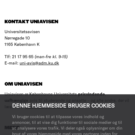
KONTAKT UNIAVISEN
Universitetsavisen
Nørregade 10
1165 København K
Tlf: 21 17 95 65
(man-fre kl. 9-15)
E-mail:
uni-avis@adm.ku.dk
OM UNIAVISEN
Uniavisen er Københavns Universitets
prisvindende
,
uafhængige
avis til studerende og ansatte – og alle andre, der vil
DENNE HJEMMESIDE BRUGER COOKIES
læse med.
Læs mere om avisen her
.
Vi bruger cookies til at tilpasse vores indhold og
annoncer, til at vise dig funktioner til sociale medier og til
at analysere vores trafik. Vi deler også oplysninger om din
MERE
brug af vores hjemmeside med vores partnere inden for