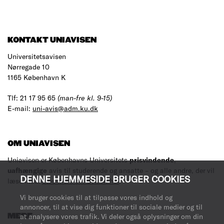
RESULTS
KONTAKT UNIAVISEN
Universitetsavisen
Nørregade 10
1165 København K
Tlf: 21 17 95 65
(man-fre kl. 9-15)
E-mail:
uni-avis@adm.ku.dk
OM UNIAVISEN
Uniavisen er Københavns Universitets
prisvindende
,
uafhængige
avis til studerende og ansatte – og alle andre, der vil
DENNE HJEMMESIDE BRUGER COOKIES
læse med.
Læs mere om avisen her
.
Vi bruger cookies til at tilpasse vores indhold og
annoncer, til at vise dig funktioner til sociale medier og til
at analysere vores trafik. Vi deler også oplysninger om din
MERE