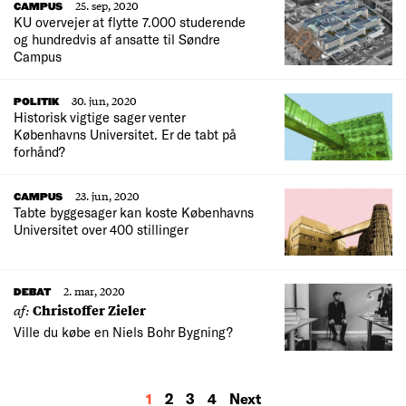
25. sep, 2020
CAMPUS
KU overvejer at flytte 7.000 studerende
og hundredvis af ansatte til Søndre
Campus
30. jun, 2020
POLITIK
Historisk vigtige sager venter
Københavns Universitet. Er de tabt på
forhånd?
23. jun, 2020
CAMPUS
Tabte byggesager kan koste Københavns
Universitet over 400 stillinger
2. mar, 2020
DEBAT
af:
Christoffer Zieler
Ville du købe en Niels Bohr Bygning?
MORE
1
2
3
4
Next