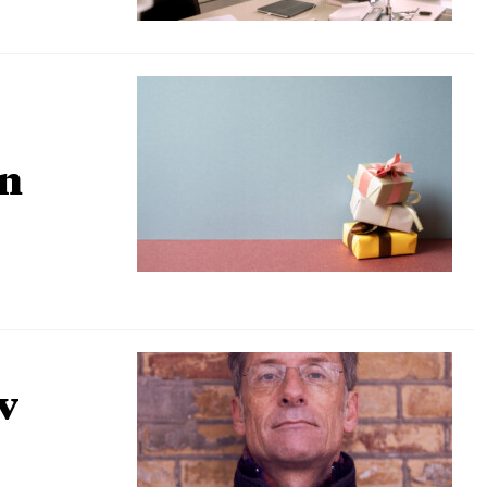
en
ev