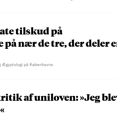
ate tilskud på
på nær de tre, der deler 
 og Ægyptologi på Københavns
ritik af uniloven: »Jeg bl
«