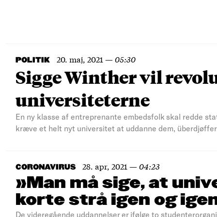
20. maj, 2021
—
05:30
POLITIK
Sigge Winther vil revolu
universiteterne
En ny klasse af entreprenante embedsfolk skal redde stat
kræve et helt nyt universitet at uddanne dem, überdjøffe
28. apr, 2021
—
04:23
CORONAVIRUS
»Man må sige, at univ
korte strå igen og ige
De videregående uddannelser er ifølge to studenterorgani