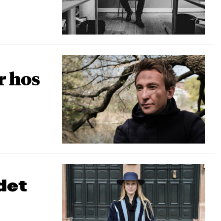
r hos
det