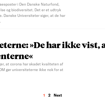
yrelsesposter i Den Danske Naturfond,
se og biodiversitet. Det er et udtryk
re. Danske Universiteter siger, at de har
.
eterne: »De har ikke vist, 
enterne«
r, at corona har skadet kvaliteten af
DM gør universiteterne ikke nok for at
1
2
Next