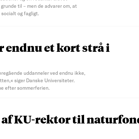
 grunde til – men de advarer om, at
ocialt og fagligt.
 endnu et kort strå i
eregående uddanneler ved endnu ikke,
tten,« siger Danske Universiteter.
rne efter sommerferien.
 af KU-rektor til naturfo