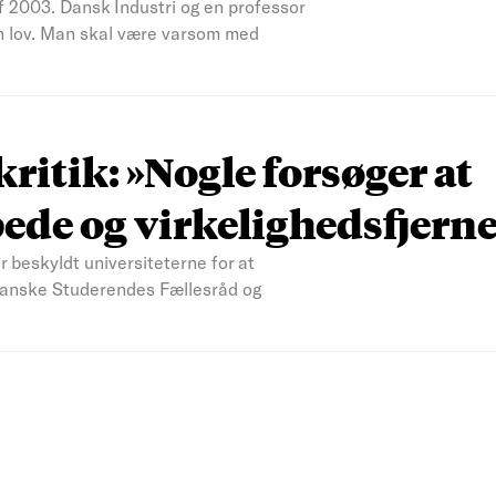
af 2003. Dansk Industri og en professor
en lov. Man skal være varsom med
kritik: »Nogle forsøger at
ede og virkelighedsfjern
eskyldt universiteterne for at
 Danske Studerendes Fællesråd og