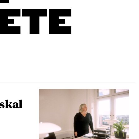
TETE
skal