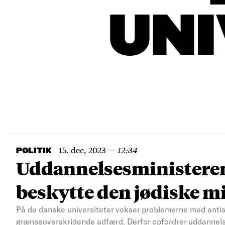
UNI
15. dec, 2023
—
12:34
POLITIK
Uddannelsesministeren 
beskytte den jødiske m
På de danske universiteter vokser problemerne med anti
grænseoverskridende adfærd. Derfor opfordrer uddannels