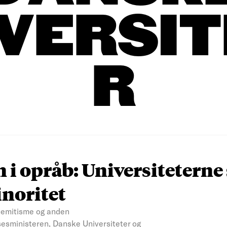
VERSI
R
i opråb: Universiteterne 
inoritet
semitisme og anden
esministeren, Danske Universiteter og