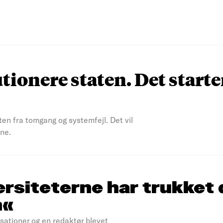
tionere staten. Det starte
en fra tomgang og systemfejl. Det vil
rne.
ersiteterne har trukket 
n«
sationer og en redaktør blevet