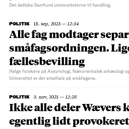
Det Jødiske Samfund universiteterne til handling.
18. sep, 2023
—
12:34
POLITIK
Alle fag modtager separ
småfagsordningen. Lige 
fællesbevilling
Ifølge forskere på Assyriologi, Nærorientalsk arkæologi
Universitet er der smalhals på småfagene.
3. nov, 2021
—
12:28
POLITIK
Ikke alle deler Wævers k
egentlig lidt provokeret