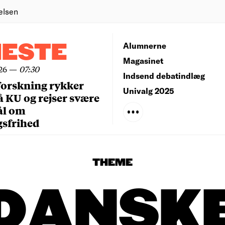
elsen
NESTE
Alumnerne
Magasinet
26
—
07:30
Indsend debatindlæg
forskning rykker
Univalg 2025
å KU og rejser svære
ål om
gsfrihed
THEME
DANSK