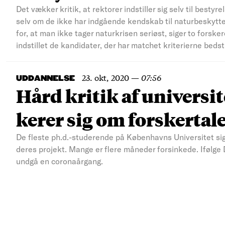
Det vækker kritik, at rektorer indstiller sig selv til best
selv om de ikke har indgående kendskab til naturbeskyttel
for, at man ikke tager naturkrisen seriøst, siger to forske
indstillet de kandidater, der har matchet kriterierne bedst
23. okt, 2020
—
07:56
UDDANNELSE
Hård kritik af universit
kerer sig om forskertal
De fleste ph.d.-studerende på Københavns Universitet sige
deres projekt. Mange er flere måneder forsinkede. Ifølge 
undgå en coronaårgang.
MORE
RESULTS