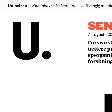
Uniavisen
Københavns Universitet
Uafhængig af led
SE
7. august, 20
Forsvars
tættere p
spørgsm
forsknin