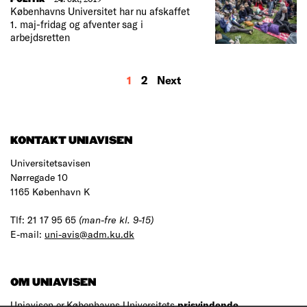
Københavns Universitet har nu afskaffet
1. maj-fridag og afventer sag i
arbejdsretten
MORE
1
2
Next
RESULTS
KONTAKT UNIAVISEN
Universitetsavisen
Nørregade 10
1165 København K
Tlf: 21 17 95 65
(man-fre kl. 9-15)
E-mail:
uni-avis@adm.ku.dk
OM UNIAVISEN
Uniavisen er Københavns Universitets
prisvindende
,