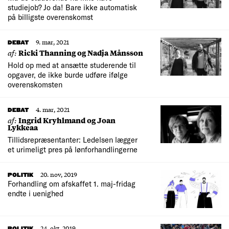
studiejob? Jo da! Bare ikke automatisk
på billigste overenskomst
9. mar, 2021
DEBAT
af:
Ricki Thanning og Nadja Månsson
Hold op med at ansætte studerende til
opgaver, de ikke burde udføre ifølge
overenskomsten
4. mar, 2021
DEBAT
af:
Ingrid Kryhlmand og Joan
Lykkeaa
Tillidsrepræsentanter: Ledelsen lægger
et urimeligt pres på lønforhandlingerne
20. nov, 2019
POLITIK
Forhandling om afskaffet 1. maj-fridag
endte i uenighed
24. okt, 2019
POLITIK